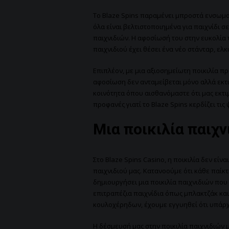
Το Blaze Spins παραμένει μπροστά ενσωμα
όλα είναι βελτιστοποιημένα για παιχνίδι σ
παιχνιδιών. Η αφοσίωσή του στην ευκολία
παιχνιδιού έχει θέσει ένα νέο στάνταρ, ε
Επιπλέον, με μια αξιοσημείωτη ποικιλία π
αφοσίωση δεν ανταμείβεται μόνο αλλά εκτ
κοινότητα όπου αισθανόμαστε ότι μας εκτιμ
προφανές γιατί το Blaze Spins κερδίζει τι
Μια ποικιλία παιχν
Στο Blaze Spins Casino, η ποικιλία δεν εί
παιχνιδιού μας. Κατανοούμε ότι κάθε παίκτη
δημιουργήσει μια ποικιλία παιχνιδιών που
επιτραπέζια παιχνίδια όπως μπλακτζάκ κα
κουλοχέρηδων, έχουμε εγγυηθεί ότι υπάρχε
Η δέσμευσή μας στην ποικιλία παιχνιδιών μ