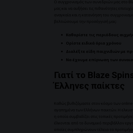
Ο συγχρονισμός των συνεδριών μας στο Bl
μας και να αυξήσει τις πιθανότητες επιτυχ
αναγκαία και η κατανόηση του συγχρονισμο
βελτιώσουμε την προσέγγισή μας:
Καθορίστε τις περιόδους αιχμή
Ορίστε ειδικά όρια χρόνου
Διαλέξτε είδη παιχνιδιών με π
Να έχουμε επίγνωση των συναι
Γιατί το Blaze Spi
Έλληνες παίκτες
Καθώς βυθιζόμαστε στον κόσμο των online 
αγαπημένα των Ελλήνων παικτών. Η ελκυστ
η οποία συμβαδίζει στις τοπικές προτιμήσ
έλκονται από το δυναμικό περιβάλλον εργασ
οποίες συμπληρώνουν τέλεια τα προτιμήσεις