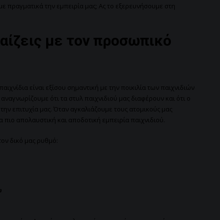
ε πραγματικά την εμπειρία μας; Ας το εξερευνήσουμε στη
παίζεις με τον προσωπικό
ιχνίδια είναι εξίσου σημαντική με την ποικιλία των παιχνιδιών
αναγνωρίζουμε ότι τα στυλ παιχνιδιού μας διαφέρουν και ότι ο
την επιτυχία μας. Όταν αγκαλιάζουμε τους ατομικούς μας
α πιο απολαυστική και αποδοτική εμπειρία παιχνιδιού.
ον δικό μας ρυθμό:
υ