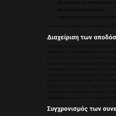
Εξερευνήστε τις δοκιμαστικές 
Αξιολόγηση διακύμανσης
Αναζητήστε λειτουργίες μπόνο
Με αυτές τις στρατηγικές, ας αυξήσουμε τη
Διαχείριση των αποδό
Για να διασφαλίσουμε ότι θα απολαύσουμε 
επιβάρυνση, ο προγραμματισμός των κερδώ
κερδών μας επιτρέπει να αυξήσουμε την ε
Πρώτον, ας καθορίσουμε όρια στο πόσα θα
δημιουργεί ένα δίχτυ ασφαλείας που εγγυά
ρευστοποιήσουμε τα κέρδη μας, θα πρέπει 
και για προσωπική απόλαυση. Μπορούμε ακ
συμβάλλει στον καλύτερο έλεγχο των δαπα
κατάσταση και ακολουθώντας αυτές τις στρ
εξασφαλίσουμε και μια πιο απολαυστική εμπ
Συγχρονισμός των συν