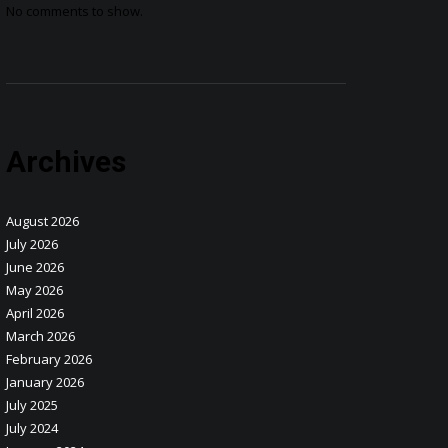
No comments to show.
Archives
August 2026
July 2026
June 2026
May 2026
April 2026
March 2026
February 2026
January 2026
July 2025
July 2024