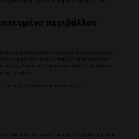
νο τη νίκη. Αφορά την τελειοποίηση της τέχνης μας ενώ
τατευμένο περιβάλλον
ιδιών, η προτεραιότητα στην ασφάλεια του παιχνιδιού είναι
στε αφοσιωμένοι στο υπεύθυνο παιχνίδι και προστασία των
ας έχει σχεδιαστεί με γνώμονα την ασφάλειά σας, ώστε να
 μας παιχνίδια.
ύς εμπειρίας παιχνιδιού που προσφέρουμε:
 ασφάλεια, γνωρίζοντας ότι οι στιγμές παιχνιδιού μας είναι