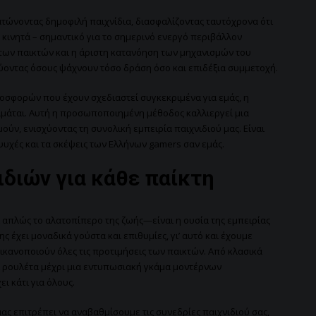
τώνοντας δημοφιλή παιχνίδια, διασφαλίζοντας ταυτόχρονα ότι
ε κινητά – σημαντικό για το σημερινό ενεργό περιβάλλον
 των παικτών και η άριστη κατανόηση των μηχανισμών του
λκύοντας όσους ψάχνουν τόσο δράση όσο και επιδέξια συμμετοχή.
ροσφορών που έχουν σχεδιαστεί συγκεκριμένα για εμάς, η
ιμάται. Αυτή η προσωποποιημένη μέθοδος καλλιεργεί μια
ούν, ενισχύοντας τη συνολική εμπειρία παιχνιδιού μας. Είναι
ς ψυχές και τα σκέψεις των Ελλήνων gamers σαν εμάς.
ιδιών για κάθε παίκτη
ναι απλώς το αλατοπίπερο της ζωής—είναι η ουσία της εμπειρίας
ς έχει μοναδικά γούστα και επιθυμίες, γι’ αυτό και έχουμε
 ικανοποιούν όλες τις προτιμήσεις των παικτών. Από κλασικά
ι ρουλέτα μέχρι μια εντυπωσιακή γκάμα μοντέρνων
ι κάτι για όλους.
ας επιτρέπει να αναβαθμίσουμε τις συνεδρίες παιχνιδιού σας,