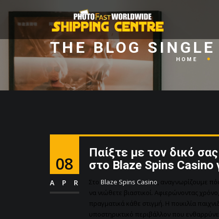
THE BLOG SINGLE
HOME
Παίξτε με τον δικό σας
08
στο Blaze Spins Casino
Στο
Blaze Spins Casino
, αναγνωρίζουμε πόσ
APR
να νιώθετε βιαστικοί. Αφιερώνοντας χρόν
πραγματικά κάθε στιγμή. Η ποικιλία παιχν
υποστηρικτικό περιβάλλον που ενθαρρύνει