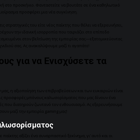
κή στο προσκήνιο. Φανταστείτε να βουτάτε σε ένα καθηλωτικό
 μοίρασμα προσφέρει μια νέα συγκίνηση.
τις στρατηγικές του είτε νέος παίκτης που θέλει να εξερευνήσει,
έχουν την ιδανική ισορροπία που ταιριάζει στο επίπεδο
 δεσμευμένοι στον βελτίωση της εμπειρίας σας—εξατομικεύοντας
ιχνιδιού σας. Ας ανακαλύψουμε μαζί τι αγαπάτε!
υς για να Ενισχύσετε τα
μας, η αξιοποίηση των επιβραβεύσεων και των ευκαιριών είναι
ις προσφορές μπόνους καλωσορίσματος που μας δίνουν ένα
ρές που διατηρούν ζωντανό τον ενθουσιασμό. Ας εξερευνήσουμε
σουν μαζί την εμπειρία gaming μας!
αλωσορίσματος
ε παίκτης αξίζει ένα συναρπαστικό ξεκίνημα, γι’ αυτό και οι