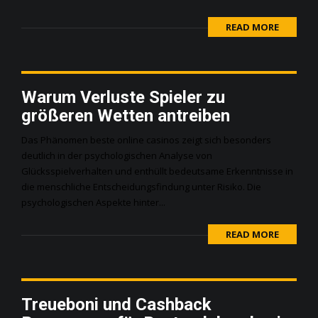
READ MORE
Warum Verluste Spieler zu
größeren Wetten antreiben
Das Phänomen beste online casinos zeigt sich besonders
deutlich in der psychologischen Analyse von
Glücksspielverhalten und enthüllt bedeutsame Erkenntnisse in
die menschliche Entscheidungsfindung unter Risiko. Die
psychologischen Aspekte hinter...
READ MORE
Treueboni und Cashback