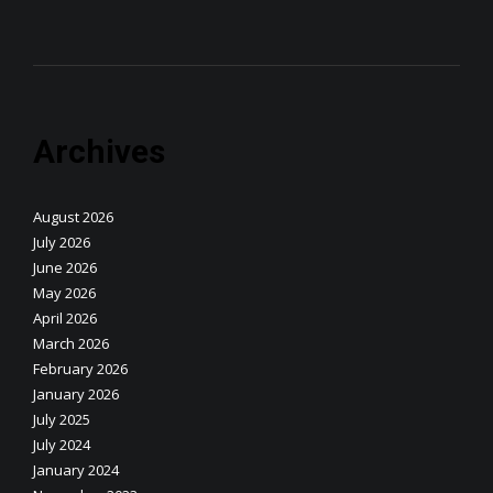
Archives
August 2026
July 2026
June 2026
May 2026
April 2026
March 2026
February 2026
January 2026
July 2025
July 2024
January 2024