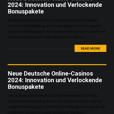
2024: Innovation und Verlockende
Bonuspakete
Die Glücksspiellandschaft in Deutschland erlebt 2024 eine
spannende Entwicklung, denn neue deutsche online casinos
sorgen für Bewegung in die Branche und begeistern Spieler mit
modernen Funktionen sowie attraktiven Startboni....
READ MORE
Neue Deutsche Online-Casinos
2024: Innovation und Verlockende
Bonuspakete
Die Glücksspiellandschaft in Deutschland erlebt 2024 eine
spannende Entwicklung, denn neue deutsche online casinos
sorgen für Bewegung in die Branche und begeistern Spieler mit
modernen Funktionen sowie attraktiven Startboni....