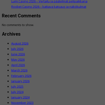
Lumi Casino 2026 – Vertailu ja päätelmät pelipaikkana
Roobet Casino 2026 – kattava katsaus ja näkökulmat
Recent Comments
No comments to show.
Archives
August 2026
July 2026
June 2026
May 2026
April 2026
March 2026
February 2026
January 2026
July 2025
July 2024
January 2024
November 2023