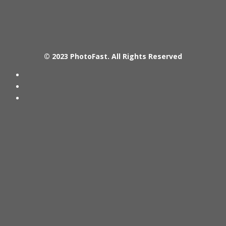
© 2023
PhotoFast
. All Rights Reserved