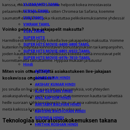
VIJYAKANTH TAMIL
kanssa, mikä takaa, että voimme helposti kokea innostavasta
VISHAL TAMIL
pelaamisesta. Käytimmepä sitten Chromea tai Safaria, koemme
VISU TAMIL
saumaton elämyksen, joka rikastuttaa pelikokemuksiamme yhdessä!
VIKRAM TAMIL
Voinko pelata live-jakajapelit maksutta?
Vijay TAMIL
SUPER HITS
Harmillisesti emme pysty kokeilla live-jakajapelejä maksutta. Voimme
SUPER HITS MOVIE-6400-6800 TAMIL
kuitenkin hyödyntää kiinnostaviin bonustarjouksiin tai kampanjoihin,
SUPER HITS MOVIE-6801-6922-TAMIL
joiden kautta meillä on mahdollisuus kokeilla nämä innostavat pelit
SUPER HITS MOVIE-6976-7410-TAMIL
kuormittamatta talouttamme. Hyppää mukaan ja tutustu!
Hindi
ACTORS
Miten voin ottaa yhteyttä asiakastukeen live-jakajaan
AAMIR KHAN HINDI
koskevissa ongelmissa?
AKSHAY KUMAR HINDI
Jos sinulla on live-jakajaan liittyviä kysymyksiä, voit yhteyden
AJAY DEVGAN HINDI
asiakaspalveluun verkkosivuston chat-toiminnon kautta tai lähettää
ANIL KAPOOR HINDI
heille suoraan sähköpostiviestin. He ovat aina valmiita tukemaan
AMITABH BACHAN HINDI
meitä kaikissa kysymyksissäsi tai huolissasi!
ABHISHE BACHCHAN HINDI
GOVINDA HINDI
Teknologiaa suoratoistokokemuksen takana
HRITHIK ROSHAN HINDI