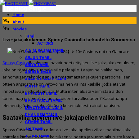
The Blog Single
Home
08
About
Apr
Movies
Tamil
Live-jakajakokemus Spinsy Casinolla tarkasteltu Suomessa
ACTORS
A.V.M.RAJAN TAMIL
ARJUN TAMIL
Spinsy Casino
lla olemme havainneet erityisen live-jakajakokemuksen,
ARIYA TAMIL
joka on räätälöity suomalaisille pelaajille. Laajan pelivalikoiman,
ARUN KUMAR
erinomaisen teknologian ja ammattimaisten jakajien persoonallisen
ARAVINDSAMY TAMIL
otteen ansiosta se on vetovoimainen valinta kaikille, jotka etsivät
AJITH TAMIL
innostavaa nettipelaamista. Mutta miten alusta varmistaa aidon
BHARATH TAMIL
tunnelman ja samalla ainutlaatuisen turvallisuuden? Katsotaanpa
BHAGYARAJ TAMIL
elementtejä, jotka tekevät tästä kokemuksesta ainutlaatuisen.
DEVOTIONAL TAMIL
DHANUSH TAMIL
Saatavilla olevien live-jakajapelien valikoima
GEMINI TAMIL
JAI TAMIL
Spinsy Casinolla meitä odottaa live-jakajapelien vilkas maailma, joka
JEEVA TAMIL
esittelee kiinnostavan sekoituksen viihdettä ja vuorovaikutusta kotoa