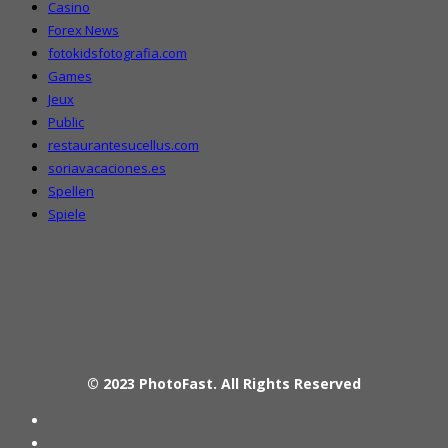
Casino
Forex News
fotokidsfotografia.com
Games
Jeux
Public
restaurantesucellus.com
soriavacaciones.es
Spellen
Spiele
© 2023
PhotoFast
. All Rights Reserved