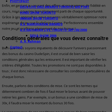
PHOTOFAST
Enfin, en restant au courant des offres et programmes de fidélité en
DEVA LIVE 2002 AWARDS TORONTO AIR PORT
cours, nous pouvons tirer pleinement parti de chaque opportunité.
HINDI SHOW TORONTO
Grâce à ces approches, nous pouvons véritablement optimiser notre
IMMAN SHOW TORONTO
expérience de jeu sur DudeSpin Casino. Perfectionnons ensemble
A.E. MANOHARAN AWARDS
notre jeu et profitons pleinement de nos bonus !
A.R.RAHAMAN LIVE TORONTO-SEP/30/2000
DEVA SHOW 2006
Conditions générales que vous devez connaître
A. R. Rahman
Contact
Bien que nous soyons impatients de découvrir l’univers passionnant
des bonus du casino DudeSpin, il est crucial de bien saisir les
conditions générales qui les entourent. Il est important de vérifier les
critères d’éligibilité. Toutes les promotions ne sont pas disponibles à
tous ; il est donc nécessaire de consulter les conditions particulières de
chaque bonus.
Ensuite, parlons des conditions de mise. Ce sont les termes qui
déterminent combien de fois il faut miser le bonus avant de pouvoir
retirer les gains. Par exemple, si un bonus a une condition de mise de
30x, il faudra miser le montant du bonus 30 fois.