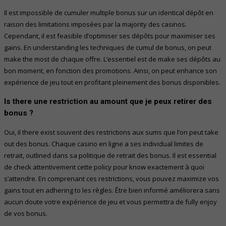
Il est impossible de cumuler multiple bonus sur un identical dépôt en
raison des limitations imposées par la majority des casinos.
Cependant, il est feasible d’optimiser ses dépôts pour maximiser ses
gains. En understanding les techniques de cumul de bonus, on peut
make the most de chaque offre. L’essentiel est de make ses dépôts au
bon moment, en fonction des promotions. Ainsi, on peut enhance son
expérience de jeu tout en profitant pleinement des bonus disponibles.
Is there une restriction au amount que je peux retirer des
bonus ?
Oui, il there exist souvent des restrictions aux sums que l’on peut take
out des bonus. Chaque casino en ligne a ses individual limites de
retrait, outlined dans sa politique de retrait des bonus. Il est essential
de check attentivement cette policy pour know exactement à quoi
s’attendre. En comprenant ces restrictions, vous pouvez maximize vos
gains tout en adhering to les règles. Être bien informé améliorera sans
aucun doute votre expérience de jeu et vous permettra de fully enjoy
de vos bonus.