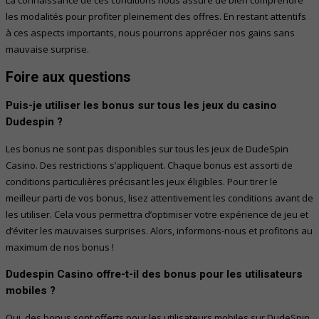
La connaissance de ces conditions nous assure de bien comprendre
les modalités pour profiter pleinement des offres. En restant attentifs
à ces aspects importants, nous pourrons apprécier nos gains sans
mauvaise surprise.
Foire aux questions
Puis-je utiliser les bonus sur tous les jeux du casino
Dudespin ?
Les bonus ne sont pas disponibles sur tous les jeux de DudeSpin
Casino. Des restrictions s’appliquent. Chaque bonus est assorti de
conditions particulières précisant les jeux éligibles. Pour tirer le
meilleur parti de vos bonus, lisez attentivement les conditions avant de
les utiliser. Cela vous permettra d’optimiser votre expérience de jeu et
d’éviter les mauvaises surprises. Alors, informons-nous et profitons au
maximum de nos bonus !
Dudespin Casino offre-t-il des bonus pour les utilisateurs
mobiles ?
Oui, des bonus sont offerts pour les utilisateurs mobiles sur DudeSpin