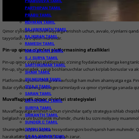
PRABUDEVA TAMIL
PARTHIPAN TAMIL
PRABU TAMIL
REHMAN TAMIL
RAJANIKANTH TAMIL
Qimor o’yinlarida muvaffaqiyatga erishish uchun, avvalo, o’yinlarni qanday 
RAJKIRAN TAMIL
tayyorlash va o’qitish muhimdir.
RAMESH TAMIL
Pin-up qimor o’yinlari platformasining afzalliklari
RAMARAJAN TAMIL
S.J.SURYA TAMIL
Pin-up qimor o’yinlari platformasi, o’zining foydalanuvchilariga keng tanlov
SARTHKUMAR TAMIL
Pin-up, shuningdek, yangi boshlanuvchilar uchun ko’plab bonuslar va akt
SHAM TAMIL
SIVAKUMAR TAMIL
Platformaning ishonchliligi va xavfsizligi ham muhim ahamiyatga ega. Pin
SIVAJI TAMIL
Bular o’yinchilarning tinchligini ta’minlaydi va qimor o’yinlariga yanada qi
SARAN TAMIL
Muvaffaqiyatli qimor o’yinlari strategiyalari
SATHIYARAJ TAMIL
SURIYA TAMIL
Muvaffaqiyatga erishish uchun o’yinchilar qat’iy strategiya ishlab chiqish
SRIKANTH TAMIL
belgilash va uni buzmaslik muhimdir, chunki bu sizni moliyaviy muammol
SUNDER.C TAMIL
Shuningdek, o’yin vaqtida hissiyotlaringizni boshqarish ham muhimdir. Qim
SIMBU TAMIL
harakatlaringizni yaxshi tahlil qilish zarur.
T.R.RAJENDER TAMIL