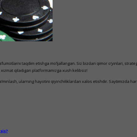
’lumotlarni taqdim etishga mo’ljallangan. Siz bizdan qimor o’yinlari, strate
a xizmat qiladigan platformamizga xush kelibsiz!
’minlash, ularning hayotini qiyinchiliklardan xalos etishdir. Saytimizda har
sis?