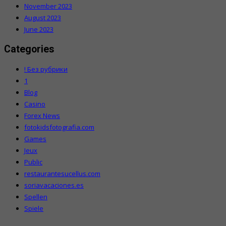
November 2023
August 2023
June 2023
Categories
! Без рубрики
1
Blog
Casino
Forex News
fotokidsfotografia.com
Games
Jeux
Public
restaurantesucellus.com
soriavacaciones.es
Spellen
Spiele