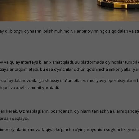
qilib to’g’ri o’ynashni bilish muhimdir. Har bir o’yinning o’z qoidalari va 
 va qulay interfeys bilan xizmat qiladi. Bu platformada o’yinchilar turli xil 
siyalar taqdim etadi, bu esa o’yinchilar uchun qo’shimcha imkoniyatlar yar
-up foydalanuvchilarga shaxsiy ma’lumotlar va moliyaviy operatsiyalarni hi
ziqarli va xavfsiz muhit yaratadi.
lari kerak. O’z mablag’larini boshqarish, o’yinlarni tanlash va ularni qanda
ardan saqlaydi.
or o’yinlarida muvaffaqiyat ko’pincha o’yin jarayonida sog’lom fikr yuritis