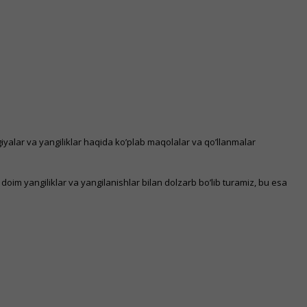
giyalar va yangiliklar haqida ko’plab maqolalar va qo’llanmalar
 doim yangiliklar va yangilanishlar bilan dolzarb bo’lib turamiz, bu esa