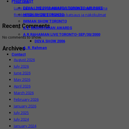
Test rest
PHOTOFAST
Lumi Casino 2026 – Vertailu ja päätelmät pelipaikkana
DEVA LIVE 2002 AWARDS TORONTO AIR PORT
Roobet Casino 2026 – kattava katsaus ja näkökulmat
HINDI SHOW TORONTO
IMMAN SHOW TORONTO
Recent Comments
A.E. MANOHARAN AWARDS
A.R.RAHAMAN LIVE TORONTO-SEP/30/2000
No comments to show.
DEVA SHOW 2006
Archives
A. R. Rahman
Contact
August 2026
July 2026
June 2026
May 2026
April 2026
March 2026
February 2026
January 2026
July 2025
July 2024
January 2024