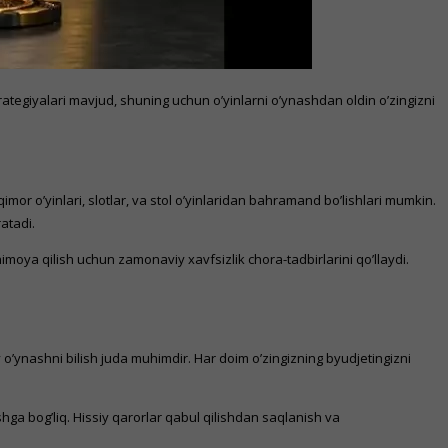
strategiyalari mavjud, shuning uchun o’yinlarni o’ynashdan oldin o’zingizni
qimor o’yinlari, slotlar, va stol o’yinlaridan bahramand bo’lishlari mumkin.
atadi.
moya qilish uchun zamonaviy xavfsizlik chora-tadbirlarini qo’llaydi.
y o’ynashni bilish juda muhimdir. Har doim o’zingizning byudjetingizni
hga bog’liq. Hissiy qarorlar qabul qilishdan saqlanish va