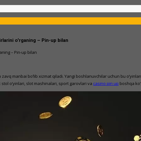
larini o'rganing – Pin-up bilan
aning – Pin-up bilan
 uchun zavq manbai bo’lib xizmat qiladi. Yangi boshlanuvchilar uchun bu o’yi
: stol o’yinlari, slot mashinalari, sport garovlari va
casino pin up
boshqa ko’p