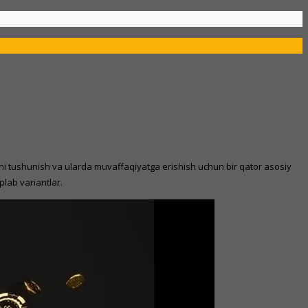
nlarni tushunish va ularda muvaffaqiyatga erishish uchun bir qator asosiy
lab variantlar.