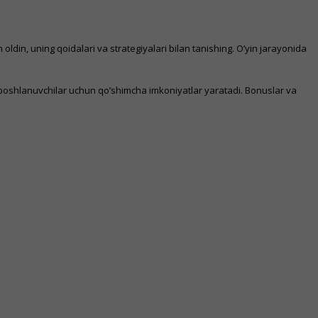
din, uning qoidalari va strategiyalari bilan tanishing. O’yin jarayonida
i boshlanuvchilar uchun qo’shimcha imkoniyatlar yaratadi. Bonuslar va