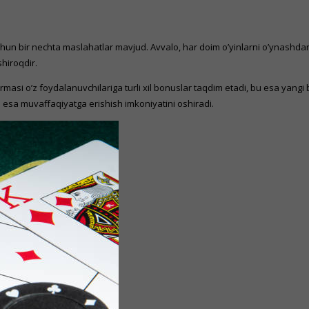
n bir nechta maslahatlar mavjud. Avvalo, har doim o’yinlarni o’ynashdan ol
hiroqdir.
masi o’z foydalanuvchilariga turli xil bonuslar taqdim etadi, bu esa yang
bu esa muvaffaqiyatga erishish imkoniyatini oshiradi.