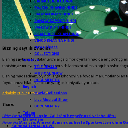
JACKIE SHROFF HINDI
RAJESH KHANNA HINDI
SALMAN KHAN HINDI
SANJAY KAPOOR HINDI
SANJAY DUTT HINDI
SHAH-RUKH KHAN HINDI
VINOD KHANNA HINDI
New Release
Bizning saytimiz haqida
COLLECTIONS
Bizning saytimiz foydalanuvchilarga qimor o’yinlari haqida eng so’nggi ma
SINHALA
topishingiz mumkin. Biz foydalanuvchilarimizni bilim va tajriba oshirishg
TELE DRAMA
MUSICAL SHOW
Bizning maqsadimiz, o’yinchilarga ishonchli va foydali ma’lumotlar bilan ta
DOCUMENTRY
foydalanuvchilarimiz uchun yangi imkoniyatlar yaratadi.
English
admlnlx
Public
0 comments
Movie Collections
Live Musical Show
Share:
DOCUMENTRY
Telegu
Post
Older Post
Mostbet Login: Zajištění bezpečnosti vašeho účtu
Malayalam
navigation
Newer Post
Analyse: Wie wählt man das beste Sportwetten ohne Oa
KARAOKE SINHALA DVD