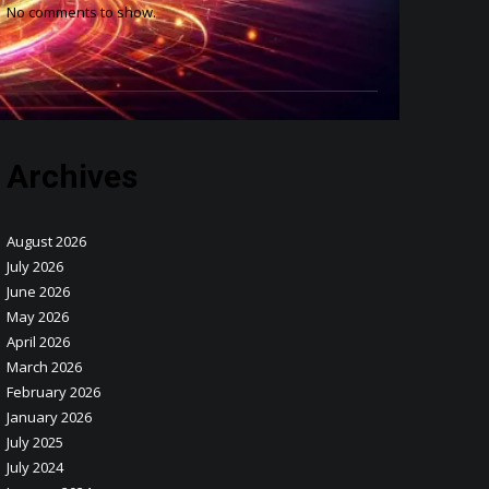
No comments to show.
Archives
August 2026
July 2026
June 2026
May 2026
April 2026
March 2026
February 2026
January 2026
July 2025
July 2024