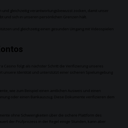
n und gleichzeitig verantwortungsbewusst zocken, damit unser
ibt und sich in unseren persönlichen Grenzen hält.
tzen und gleichzeitig einen gesunden Umgang mit Videospielen
Kontos
 Casino folgt als nächster Schritt die Verifizierung unseres
rt unsere Identität und unterstützt einer sicheren Spielumgebung
mente, wie zum Beispiel einen amtlichen Ausweis und einen
hnung oder einen Bankauszug. Diese Dokumente verifizieren dem
umente ohne Schwierigkeiten über die sichere Plattform des
ert der Prüfprozess in der Regel einige Stunden, kann aber