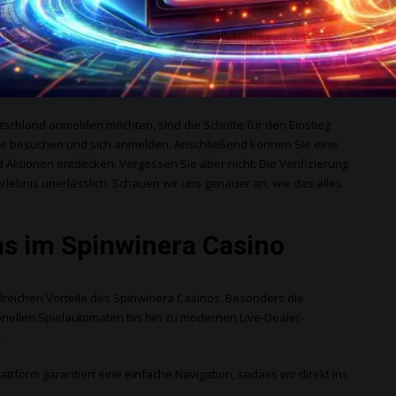
tschland anmelden möchten, sind die Schritte für den Einstieg
te besuchen und sich anmelden. Anschließend können Sie eine
Aktionen entdecken. Vergessen Sie aber nicht: Die Verifizierung
lerlebnis unerlässlich. Schauen wir uns genauer an, wie das alles
ns im Spinwinera Casino
lreichen Vorteile des Spinwinera Casinos. Besonders die
ionellen Spielautomaten bis hin zu modernen Live-Dealer-
.
tform garantiert eine einfache Navigation, sodass wir direkt ins