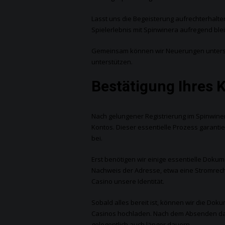
Lasst uns die Begeisterung aufrechterhalte
Spielerlebnis mit Spinwinera aufregend ble
Gemeinsam können wir Neuerungen unterstü
unterstützen.
Bestätigung Ihres 
Nach gelungener Registrierung im Spinwinera
Kontos. Dieser essentielle Prozess garantie
bei.
Erst benötigen wir einige essentielle Doku
Nachweis der Adresse, etwa eine Stromrec
Casino unsere Identität.
Sobald alles bereit ist, können wir die Dok
Casinos hochladen. Nach dem Absenden dau
gelegentlich auch länger dauern.