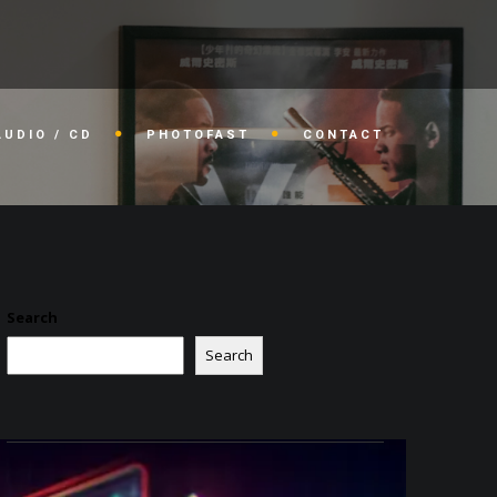
AUDIO / CD
PHOTOFAST
CONTACT
Search
Search