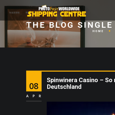
THE BLOG SINGLE
HOME
Spinwinera Casino – So r
08
Deutschland
APR