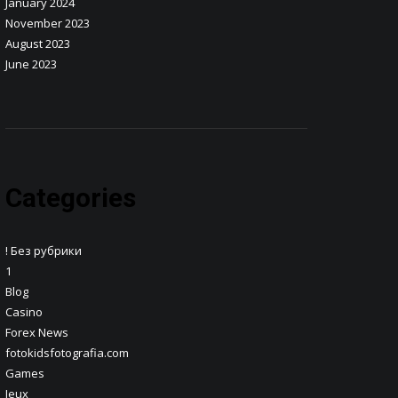
January 2024
November 2023
August 2023
June 2023
Categories
! Без рубрики
1
Blog
Casino
Forex News
fotokidsfotografia.com
Games
Jeux