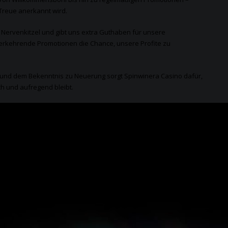
Treue anerkannt wird.
Nervenkitzel und gibt uns extra Guthaben für unsere
erkehrende Promotionen die Chance, unsere Profite zu
 und dem Bekenntnis zu Neuerung sorgt Spinwinera Casino dafür,
ch und aufregend bleibt.