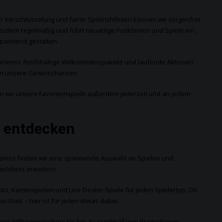
er Verschlüsselung und fairer Spielrichtlinien können wir sorgenfrei
zudem regelmäßig und führt neuartige Funktionen und Spiele ein,
 spannend gestalten.
orieren. Reichhaltige Willkommenspakete und laufende Aktionen
ern unsere Gewinnchancen.
n wir unsere Favoritenspiele außerdem jederzeit und an jedem
n entdecken
sinos finden wir eine spannende Auswahl an Spielen und
erlebnis erweitern.
ots, Kartenspielen und Live-Dealer-Spiele für jeden Spielertyp. Ob
-Slots – hier ist für jeden etwas dabei.
Von Willkommensboni bis hin zu regelmäßigen Promotionen –