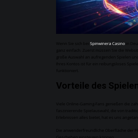
Wenn Sie sich bei
Spinwinera Casino
in Deu
ganz einfach. Zuerst müssen Sie die Websi
große Auswahl an aufregenden Spielen und 
Ihres Kontos ist für ein reibungsloses Spie
funktioniert.
Vorteile des Spiele
Viele Online-Gaming-Fans genießen die zah
faszinierende Spielauswahl, die von tradit
Erlebnissen alles bietet, hat es uns angetan
Die anwenderfreundliche Oberfläche der Plat
Geschehen einsteigen können.