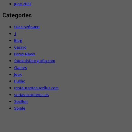
June 2023
Categories
! Без рубрики
1
Blog
Casino
Forex News
fotokidsfotografia.com
Games
Jeux
Public
restaurantesucellus.com
soriavacaciones.es
Spellen
Spiele