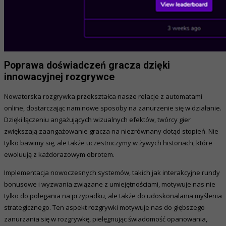
Poprawa doświadczeń gracza dzięki
innowacyjnej rozgrywce
Nowatorska rozgrywka przekształca nasze relacje z automatami
online, dostarczając nam nowe sposoby na zanurzenie się w działanie.
Dzięki łączeniu angażujących wizualnych efektów, twórcy gier
zwiększają zaangażowanie gracza na niezrównany dotąd stopień. Nie
tylko bawimy się, ale także uczestniczymy w żywych historiach, które
ewoluują z każdorazowym obrotem.
Implementacja nowoczesnych systemów, takich jak interakcyjne rundy
bonusowe i wyzwania związane z umiejętnościami, motywuje nas nie
tylko do polegania na przypadku, ale także do udoskonalania myślenia
strategicznego. Ten aspekt rozgrywki motywuje nas do głębszego
zanurzania się w rozgrywkę, pielęgnując świadomość opanowania,