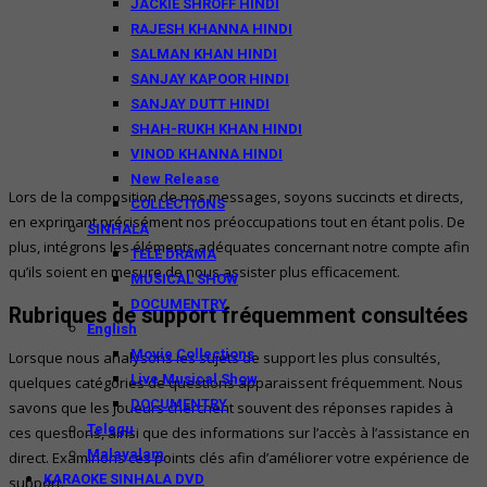
JACKIE SHROFF HINDI
RAJESH KHANNA HINDI
SALMAN KHAN HINDI
SANJAY KAPOOR HINDI
SANJAY DUTT HINDI
SHAH-RUKH KHAN HINDI
VINOD KHANNA HINDI
New Release
Lors de la composition de nos messages, soyons succincts et directs,
COLLECTIONS
en exprimant précisément nos préoccupations tout en étant polis. De
SINHALA
plus, intégrons les éléments adéquates concernant notre compte afin
TELE DRAMA
qu’ils soient en mesure de nous assister plus efficacement.
MUSICAL SHOW
DOCUMENTRY
Rubriques de support fréquemment consultées
English
Movie Collections
Lorsque nous analysons les sujets de support les plus consultés,
Live Musical Show
quelques catégories de questions apparaissent fréquemment. Nous
DOCUMENTRY
savons que les joueurs cherchent souvent des réponses rapides à
Telegu
ces questions, ainsi que des informations sur l’accès à l’assistance en
Malayalam
direct. Examinons ces points clés afin d’améliorer votre expérience de
KARAOKE SINHALA DVD
support.