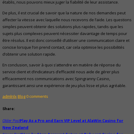
établis, nous pouvons mieux juger la fiabilité de leur assistance.
De plus, il est crucial de savoir que la nature de nos demandes peut
affecter la vitesse avec laquelle nous recevons de l’aide. Les questions
simples peuvent obtenir des solutions plus rapides, tandis que les
sujets plus complexes peuvent nécessiter davantage de temps pour
être résolus. Il est donc conseillé d’utiliser une communication claire et
concise lorsque l’on prend contact, car cela optimise les possibilités
d’obtenir une solution rapide.
En conclusion, savoir à quoi s’attendre en matière de réponse du
service client et d’indicateurs d’efficacité nous aide de gérer plus
efficacement nos communications avec Spingranny Casino,
garantissant ainsi une expérience de jeu plus lisse et plus agréable.
admlnlx
Blog
0 comments
Share:
Post
Older Post
Play As a Pro and Earn VIP Level at AlaWin Casino for
navigation
New Zealand