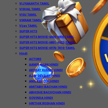
VIJYAKANTH TAMIL
VISHAL TAMIL
VISU TAMIL
VIKRAM TAMIL
Vijay TAMIL
SUPER HITS
SUPER HITS MOVIE-6400-6800 TAMIL
SUPER HITS MOVIE-6801-6922-TAMIL
SUPER HITS MOVIE-6976-7410-TAMIL
Hindi
ACTORS
AAMIR KHAN HINDI
AKSHAY KUMAR HINDI
AJAY DEVGAN HINDI
ANIL KAPOOR HINDI
AMITABH BACHAN HINDI
ABHISHE BACHCHAN HINDI
GOVINDA HINDI
HRITHIK ROSHAN HINDI