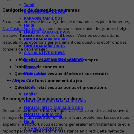
Tamil
Catégories de demandes courantes
KARAOKE TAMIL DVDS
KARAOKE TAMIL CDS
En passant en revue les catégories de demandes les plus fréquentes,
Hindi
Site Casino Spingranny
, nous pouvons mieux aider les joueurs belges
ENGLISH KARAOKE DVDS
à trouver l’assistance dont ils ont besoin. Voici les secteurs dans
HINDI KARAOKE MUSIC
lesquels nous obtenons généralement des questions et offrons des
HINDI KARAOKE DVDS
conseils de dépannage :
SINHALA LIVE SHOWS
Difficultés liés à l’inscription d’un compte
English – LIVE MUSICAL SHOWS
Problèmes de connexion
Telugu
Questions relatives aux dépôts et aux retraits
Malayalam
Enjeux de fonctionnement du jeu
Audio / Cd
Questions relatives aux bonus et promotions
Tamil
English
Se connecter à l’assistance en direct
ENGLISH CHRISTMAS AUDIO CDS
ENGLISH RELIGIOUS AUDIO CDS
De nombreux joueurs trouvent que l’assistance en direct est souvent
ENGLISH AUDIO CDS
le moyen le plus rapide de remédier à leurs problèmes. Lorsque nous
Hindi
appelons le support, nous estimons généralement l’instantanéité et le
SINHALA AUDIO CDS
rapport personnalisé qu’offre l’assistance en direct. Cette méthode