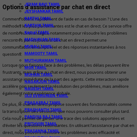
JEYAM RAVI TAMIL
Options d’assistance par chat en direct
JEYSHANKAR TAMIL
KARTHI TAMIL
Comment obtenir rapidement de l’aide en cas de besoin ? L’une des
KARTHIK TAMIL
méthodes les plus performantes est le chat en direct. Ce service offre
Kamal TAMIL
de nombreux avantages, notamment pour résoudre les problèmes
MADHAVAN TAMIL
rencontrés par les joueurs. Le chat en direct permet une
MURALI TAMIL
communication en temps réel et des réponses instantanées à nos
MAMOOTY TAMIL
questions.
MUTHURAMAN TAMIL
Lorsque nous faisons face à des problèmes, les délais peuvent être
MGR TAMIL
frustrants, mais grâce au chat en direct, nous pouvons obtenir une
MOHAN TAMIL
assistance immédiate de la part des agents. Cette interaction rapide
NAGARJUN TAMIL
accélère non seulement la résolution des problèmes, mais améliore
NAGESH TAMIL
également notre expérience globale.
OLD EVERGREEN TAMIL
PRAGASRAJ TAMIL
De plus, le chat en direct propose souvent des fonctionnalités comme
PRASHANTH TAMIL
la transcription des sessions, que nous pouvons consulter plus tard.
PANDIYA RAJ TAMIL
Cela nous permet de garder une trace des solutions apportées et
PRITHVIRI TAMIL
d’éviter les questions redondantes. En utilisant l’assistance par chat en
PRASANNA TAMIL
direct, nous pouvons résoudre les problèmes avec efficacité et