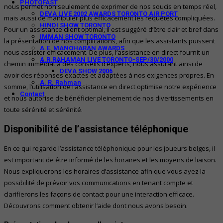
PHOTOFAST
nous permet non seulement de exprimer de nos soucis en temps réel,
DEVA LIVE 2002 AWARDS TORONTO AIR PORT
mais aussi de manipuler plus efficacement les requêtes compliquées.
HINDI SHOW TORONTO
Pour un assistance client optimal, il est suggéré d’être clair et bref dans
IMMAN SHOW TORONTO
la présentation de nos complications, afin que les assistants puissent
A.E. MANOHARAN AWARDS
nous assister efficacement. De plus, l’assistance en direct fournit un
A.R.RAHAMAN LIVE TORONTO-SEP/30/2000
chemin immédiat à des conseils d’experts, nous assurant ainsi de
DEVA SHOW 2006
avoir des réponses exactes et adaptées à nos exigences propres. En
A. R. Rahman
somme, l’utilisation de l’assistance en direct optimise notre expérience
Contact
et nous autorise de bénéficier pleinement de nos divertissements en
toute sérénité et sérénité.
Disponibilité de l’assistance téléphonique
En ce qui regarde l’assistance téléphonique pour les joueurs belges, il
est important de être informé de les horaires et les moyens de liaison.
Nous expliquerons les horaires d’assistance afin que vous ayez la
possibilité de prévoir vos communications en tenant compte et
clarifierons les façons de contact pour une interaction efficace.
Découvrons comment obtenir l’aide dont nous avons besoin.