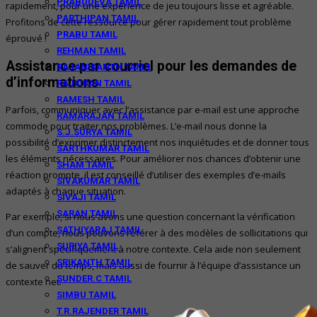
PRABUDEVA TAMIL
rapidement, pour une expérience de jeu toujours lisse et agréable.
PARTHIPAN TAMIL
Profitons de cette ressource pour gérer rapidement tout problème
PRABU TAMIL
éprouvé !
REHMAN TAMIL
Assistance par courriel pour les demandes de
RAJANIKANTH TAMIL
d’informations
RAJKIRAN TAMIL
RAMESH TAMIL
Parfois, communiquer avec l’assistance par e-mail est une approche
RAMARAJAN TAMIL
commode pour traiter nos problèmes. L’e-mail nous donne la
S.J.SURYA TAMIL
possibilité d’exprimer distinctement nos inquiétudes et de donner tous
SARTHKUMAR TAMIL
les éléments nécessaires. Pour améliorer nos chances d’obtenir une
SHAM TAMIL
réaction prompte, il est conseillé d’utiliser des exemples d’e-mails
SIVAKUMAR TAMIL
adaptés à chaque situation.
SIVAJI TAMIL
SARAN TAMIL
Par exemple, si nous avons une question concernant la vérification
SATHIYARAJ TAMIL
d’un compte, nous pouvons référer à des modèles de sollicitations qui
SURIYA TAMIL
s’alignent spécifiquement à notre contexte. Cela aide non seulement
SRIKANTH TAMIL
de sauver du temps, mais aussi de fournir à l’équipe d’assistance un
SUNDER.C TAMIL
contexte net.
SIMBU TAMIL
T.R.RAJENDER TAMIL