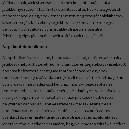
játékosoknak, akik sikeresen szeretnék kezelni kiadásaikat a
játékkörnyezetben. Napi limitek beállításával és heti költségvetések
módosításával az egyének rendszerezett megközelítést alakíthatnak
ki szerencsejáték-tevékenységeikhez, csökkentve a lehetséges
pénzügyi kockázatokat. Ez a proaktív stratégia elősegíti a
felelősségteljes játékot és növeli a játékosok teljes jólétét.
Napi limitek beállítása
A napi befizetési limitek meghatározása szükséges lépés azoknak a
játékosoknak, akik szeretnék irányítani szerencsejáték-szokásaikat. A
naponta befizethető összeg meghatározásával az egyének
rendszeres pénzgazdálkodási megközelítéssel vértezik fel magukat.
Ez a proaktív intézkedés csökkenti az impulzív fogadásokat, és
rendezettebb szerencsejáték-élményt eredményez. A kutatások azt
mutatják, hogy a napi limiteket alkalmazó játékosok kedvezőbb
helyzetben vannak a túlzott veszteségek mérséklésében és a
problémás szerencsejáték-viselkedések visszaszorításában.
Ezenkívül az ilyen limitek támogatják a stratégiát és az előrelátást,
lehetővé téve a játékosok számára, hogy kellemesen töltsék a játékot