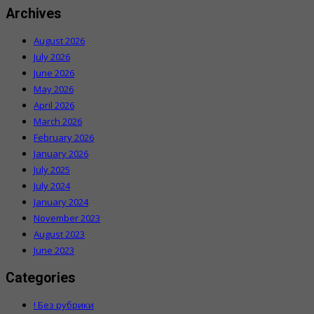
Archives
August 2026
July 2026
June 2026
May 2026
April 2026
March 2026
February 2026
January 2026
July 2025
July 2024
January 2024
November 2023
August 2023
June 2023
Categories
! Без рубрики