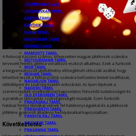
JEYAM RAVI TAMIL
JEYSHANKAR TAMIL
KARTHI TAMIL
KARTHIK TAMIL
Kamal TAMIL
MADHAVAN TAMIL
MURALI TAMIL
MAMOOTY TAMIL
A Robocat Kaszinó számos, kifejezetten magyar játékosok számára
MUTHURAMAN TAMIL
tervezett felelős játékra vonatkozó eszközt alkalmaz. Ezek a funkciók
MGR TAMIL
a kiegyensúlyozott játékélmény elősegítését célozzák azáltal, hogy
MOHAN TAMIL
lehetővé teszik a felhasználók számára befizetési limitek beállítását,
NAGARJUN TAMIL
időtúllépést és szükség esetén önkizárást. Az ilyen lépések a
NAGESH TAMIL
szerencsejáték-viselkedéssel kapcsolatos fokozódó tudatosságot és
OLD EVERGREEN TAMIL
a praktikus támogatás szükségességét mutatják. Ezen funkciók
PRAGASRAJ TAMIL
hatásai fontos témákat vetnek fel hatékonyságukkal és a játékosok
PRASHANTH TAMIL
jóllétére gyakorolt általános befolyásukkal kapcsolatban.
PANDIYA RAJ TAMIL
PRITHVIRI TAMIL
Következtetés
PRASANNA TAMIL