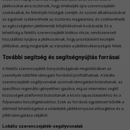
játékosokat arra ösztönzik, hogy értékeljék újra szerencsejáték-
szokásaikat, és felmérjék hűségük szintjét. Az szünet alkalmazásával
az egyének csökkenthetik az ösztönös magatartást, és csökkenthetik
az egészségtelen játékminták kifejlődésének kockázatát. Ez a
lehetőség a felelős szerencsejáték kritikus része, rendszerezett
hozzáállást nyújtva a játékosoknak, hogy prioritásként kezeljék
jóllétüket, amíg megtartják az irányítást a játéktevékenységük felett.
További segítség és segítségnyújtás forrásai
A felelős szerencsejáték bonyolultságának megoldásában az
személyek többféle támogató forrásból profitálhatnak. A lokális
szerencsejáték-segélyvonalak azonnali támogatást biztosítanak, az
specifikus regionális igényekhez igazítva, míg az internetes segítő
közösségek platformot biztosítanak a közös tapasztalatokhoz és a
folyamatos beszélgetésekhez. Ezek az források együttesen bővítik a
elérhető lehetőségeket a védettebb játékkörnyezet elősegítése és a
jóllét támogatása céljából.
Lokális szerencsejáték-segélyvonalak