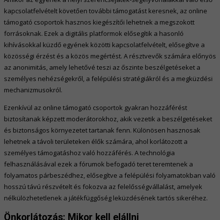
kapcsolatfelvételt követően további támogatást keresnek, az online
támogató csoportok hasznos kiegészítői lehetnek a megszokott
forrásoknak. Ezek a digitális platformok elősegítik a hasonló
kihívásokkal küzdő egyének közötti kapcsolatfelvételt, elősegítve a
közösségi érzést és a közös megértést. A résztvevők számára előnyös
az anonimitás, amely lehetővé teszi az őszinte beszélgetéseket a
személyes nehézségekről, a felépülési stratégiákról és a megküzdési
mechanizmusokról.
Ezenkívül az online támogató csoportok gyakran hozzáférést
biztosítanak képzett moderátorokhoz, akik vezetik a beszélgetéseket
és biztonságos környezetet tartanak fenn. Különösen hasznosak
lehetnek a távoli területeken élők számára, ahol korlátozott a
személyes támogatáshoz való hozzáférés. A technológia
felhasználásával ezek a fórumok befogadó teret teremtenek a
folyamatos párbeszédhez, elősegítve a felépülési folyamatokban való
hosszú távú részvételt és fokozva az felelősségvállalást, amelyek
nélkülözhetetlenek a játékfüggőség leküzdésének tartós sikeréhez.
Önkorlátozás: Mikor kell elállni