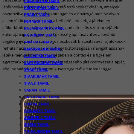
Végezetül, a Robocat Kaszinó a tudatos játék mintaképe a magyar
PRABUDEVA TAMIL
játékosok körében, olyan alapvető eszközöket kínálva, amelyek
PARTHIPAN TAMIL
ösztönzik az kiegyensúlyozottságot és a önvizsgálatot. Az olyan
PRABU TAMIL
jellemzőkön keresztül, mint a befizetési limitek, a játékmenet-
REHMAN TAMIL
időkorlátok és az önkizárás, a kaszinó a felelős szerencsejáték
RAJANIKANTH TAMIL
kultúráját ápolja. Egy segítő közösség ápolásával és a további
RAJKIRAN TAMIL
segítségnyújtáshoz szükséges eszközök biztosításával a játékosok
RAMESH TAMIL
felhatalmazást kapnak arra, hogy biztonságosan navigálhassanak
RAMARAJAN TAMIL
játékélményeikben. Összességében a döntés és a figyelem
S.J.SURYA TAMIL
együttműködése alkotja az egészségesebb játékkörnyezet alapját,
SARTHKUMAR TAMIL
ahol az szórakozás harmonikusan együtt él a tudatossággal.
SHAM TAMIL
SIVAKUMAR TAMIL
SIVAJI TAMIL
SARAN TAMIL
SATHIYARAJ TAMIL
SURIYA TAMIL
SRIKANTH TAMIL
SUNDER.C TAMIL
SIMBU TAMIL
T.R.RAJENDER TAMIL