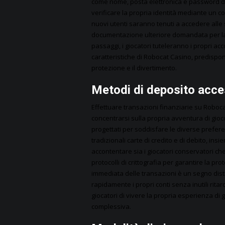
come nome, posta elettronica e password desi
verificare la propria identità mediante un c
nuovi utenti saranno tenuti a accedere alle 
documentazione ulteriore domandata per la
passaggi, i giocatori tuteleranno i propri a
caratteristiche di Robocat Casino, predispo
protezione e il divertimento.
Metodi di deposito acces
Effettuare transazioni finanziarie su Roboca
concentrarsi sulla propria avventura di gio
progettati per soddisfare le diverse preferen
tradizionali carte di credito e di debito, in
accontentare sia i giocatori conservatori che
protocolli di crittografia per garantire la pr
immediata delle transazioni è un segno disti
rapidamente i propri conti senza inutili rit
giocatori di vivere la propria esperienza di g
complessiva.