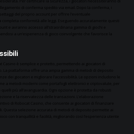
derata. Per certificare la sicurezza, i giocatori necessiteranno di
ollegamento di conferma spedito via email. Dopo la conferma, i
settaggi del proprio account per offrire l’eventuale
 completa conformità alle leggi. Eseguendo accuratamente questi
ccount e avranno accesso all’straordinaria gamma di giochi e
nendosi a un’esperienza di gioco coinvolgente che favorisce la
sibili
t Casino è semplice e protetto, permettendo ai giocatori di
co. La piattaforma offre una ampia gamma di metodi di deposito
ze dei giocatori e migliorare l’accessibilità. Le opzioni includono le
sieme a metodi moderni come portafogli elettronici e criptovalute, per
 quelli più all’avanguardia. Ogni opzione è protetta da robusti
otezione e la riservatezza delle transazioni. L’elaborazione
ntivo di Robocat Casino, che consente ai giocatori di finanziare
ardi. Questa selezione accurata di metodi di deposito permette ai
ioco con tranquillità e facilità, migliorando così l’esperienza utente