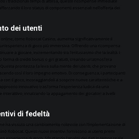
do i tradizionali tempi di attesa, queste ricompense immediate
orzando il loro status di componenti essenziali nell’offerta dei
o dei utenti
ò online, come Robocat Casino, aumenta significativamente il
 un’esperienza di gioco più immersiva. Offrendo una ricompensa
ntinuare a giocare, incrementando sia l’entusiasmo che la lealtà. I
forma di crediti bonus o giri gratuiti, creando un’atmosfera
o. Questa prontezza fa leva sulla mente dei utenti, che provano
scendo così il loro impegno emotivo. Di conseguenza, i partecipanti
on il gioco, incoraggiandoli a scoprire nuove caratteristiche e a
approccio innovativo trasforma l’esperienza ludica da una
e interattivo, innalzando la appagamento dei giocatori a livelli
ntivi di fedeltà
ine ha vissuto una cambiamento notevole con l’implementazione di
sinò Robocat. Questi nuovi incentivi forniscono ai utenti premi
 esperienza di gioco. Sfruttando l’analisi dei dati in tempo reale,