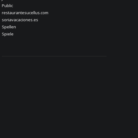
Public
restaurantesucellus.com
soriavacaciones.es
Spellen
Spiele