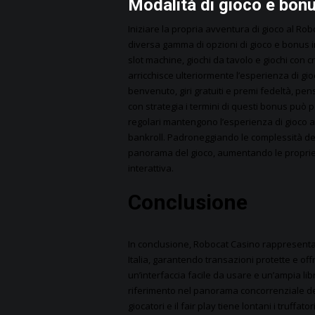
Modalità di gioco e bon
Iniziare la propria avventura di gioco al R
diversa gamma di opzioni di gioco e bonus irre
slot machine, giochi da tavolo e giochi con cro
arricchisce ulteriormente l’esperienza di gi
benvenuto, giri gratuiti e premi fedeltà, pen
con strategia i termini di questi bonus può po
regolari mantengono l’esperienza di gioco at
bankroll. Padroneggiando le complessità dell
panorama del gioco, aumentando le proprie p
interattiva.
Conclusione
In conclusione, Robocat Casino rappresenta u
Italia, garantendo transazioni protette e off
un’interfaccia facile da usare e un’ampia lib
riferimento nel panorama concorrenziale del
giocatori e il fair play tiene lontani i truffa