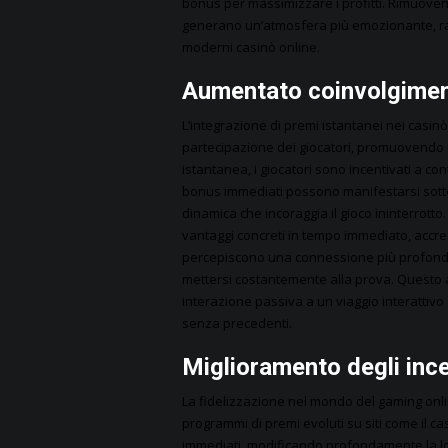
bonus per massimizzare i profitti. Rimuoven
generano un’atmosfera più emozionante, raff
moderni casinò online.
Aumentato coinvolgiment
L’integrazione di premi istantanei nei casin
partecipazione dei giocatori, promuovendo
istantanea, i giocatori sono incentivati a co
bonus immediati possono manifestarsi sotto 
dinamica che incoraggia il gioco ininterrott
vantaggi concreti in tempo immediato, accre
percepiscono una connessione più profonda c
mettersi costantemente alla prova. Questo 
interazione passiva a un viaggio interattivo 
senza precedenti.
Miglioramento degli ince
La fidelizzazione nel mondo del gaming onl
programmi di premi evoluti su siti come il ca
immediati, modificando profondamente la loro