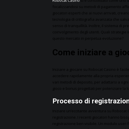
Robocat Casino
si è consolidato come uno dei
focalizzandosi su metodi di pagamento affida
giocatori esperti che ai nuovi arrivati, crea
tecnologia di crittografia avanzata che salva
senso di tranquillità. Inoltre, il sistema di
coinvolgimento degli utenti. Quali strategie
questo mercato in perpetua evoluzione?
Come iniziare a gio
Iniziare a giocare su Robocat Casino è facil
accedere rapidamente alla propria esperienza
vari metodi di deposito, per adattarsi a ogni
gioco e bonus progettati per potenziare la l
Processo di registrazion
Iniziare un’eccitante avventura su Robocat 
registrazione. I recenti giocatori hanno bisogn
registrazione ben visibile. Un modulo user-f