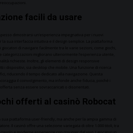
preoccupazioni.
zione facili da usare
pesso dimostrarsi un’esperienza impegnativa per i nuovi
 la sua interfaccia intuitiva e il design semplice. La piattaforma
giocatori di navigare facilmente tra le varie sezioni, come giochi,
e categorizzazioni migliorano ulteriormente l’esperienza utente,
ità richieste. Inoltre, gli elementi di design responsive
i i dispositivi, sia desktop che mobile. Una funzione di ricerca
cifici, riducendo il tempo dedicato alla navigazione. Questa
coraggia il coinvolgimento, ma infonde anche fiducia, poiché i
’offerta senza essere sovraccaricati o disorientati.
ochi offerti al casinò Robocat
 sua piattaforma user-friendly, ma anche per la ampia gamma di
atore. Il casinò offre una selezione variegata di oltre 1.000 titoli, tra
da tavolo e moderne esperienze con croupier dal vivo. I giocatori in