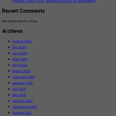
Roobet Casino 2026 – kattava katsaus ja näkökulmat
Recent Comments
No comments to show.
Archives
August 2026
July 2026
June 2026
May 2026
April 2026
March 2026
February 2026
January 2026
July 2025
July 2024
January 2024
November 2023
August 2023