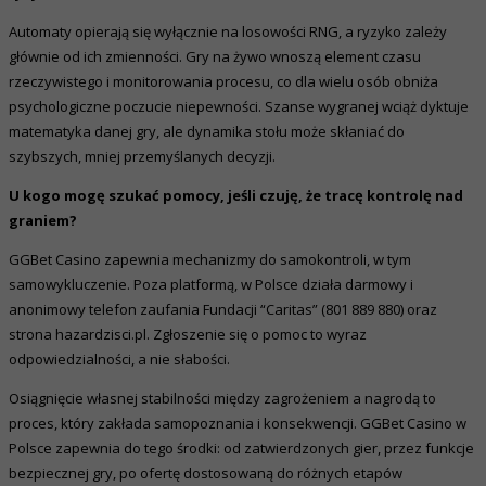
Automaty opierają się wyłącznie na losowości RNG, a ryzyko zależy
głównie od ich zmienności. Gry na żywo wnoszą element czasu
rzeczywistego i monitorowania procesu, co dla wielu osób obniża
psychologiczne poczucie niepewności. Szanse wygranej wciąż dyktuje
matematyka danej gry, ale dynamika stołu może skłaniać do
szybszych, mniej przemyślanych decyzji.
U kogo mogę szukać pomocy, jeśli czuję, że tracę kontrolę nad
graniem?
GGBet Casino zapewnia mechanizmy do samokontroli, w tym
samowykluczenie. Poza platformą, w Polsce działa darmowy i
anonimowy telefon zaufania Fundacji “Caritas” (801 889 880) oraz
strona hazardzisci.pl. Zgłoszenie się o pomoc to wyraz
odpowiedzialności, a nie słabości.
Osiągnięcie własnej stabilności między zagrożeniem a nagrodą to
proces, który zakłada samopoznania i konsekwencji. GGBet Casino w
Polsce zapewnia do tego środki: od zatwierdzonych gier, przez funkcje
bezpiecznej gry, po ofertę dostosowaną do różnych etapów