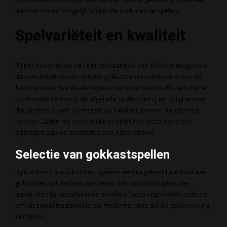
aan om zoveel mogelijk buiten de piekuren te spelen.
Spelvariëteit en kwaliteit
Bij het beoordelen van het spelaanbod van Rainbet mogen we
de indrukwekkende selectie gokkasten in combinatie met de
fascinerende live dealer-opties niet over het hoofd zien. Deze
combinatie verhoogt de algehele spelervaring en zorgt ervoor
dat spelers zowel diversiteit als kwaliteit binnen handbereik
hebben. Laten we eens onderzoeken hoe deze aspecten
bijdragen aan de prestaties van het platform.
Selectie van gokkastspellen
Bij Rainbet Casino kunnen spelers een uitgebreid aanbod aan
gokkasten ontdekken, met meer dan honderd opties die
aansluiten bij verschillende smaken. Deze uitgebreide selectie
omvat zowel traditionele als moderne titels die de spelervaring
verrijken.