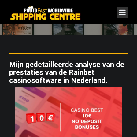
THE BLOG SINGLE
Mijn gedetailleerde analyse van de
prestaties van de Rainbet
casinosoftware in Nederland.