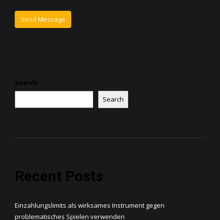
Search
Search
Recent Posts
Einzahlungslimits als wirksames Instrument gegen
problematisches Spielen verwenden