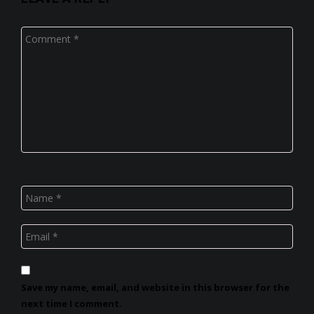
Save my name, email, and website in this browser for the
next time I comment.