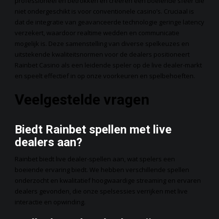
professioneel en betrokken en creëren een boeiende sfeer die
niet ondergeschikt is voor conventionele casino’s. Cruciaal is
dat de integratie van geavanceerde technologie geringe latency
verzekert, waardoor realtime wedden en communicatie
mogelijk is. Deze samenstelling van diverse spelkeuzes en
uitstekende kwaliteitsnormen voor de dealers positioneert
Rainbet Casino als een leidende speler op de live dealer-markt
en speelt effectief in op onze voorkeuren en spelbehoeften.
Veelgestelde vragen
Biedt Rainbet spellen met live
dealers aan?
Rainbet biedt live dealer-spellen aan, wat spelers een
boeiende ervaring biedt. We hebben verschillende spellen
onderzocht en kwalitatief hoogwaardige streaming en ervaren
dealers gevonden, die onze spelsessies verrijken met live
interactie en opwinding.