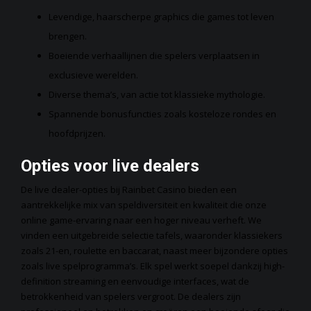
Levendige, haarscherpe graphics die games tot leven
brengen.
Boeiende verhaallijnen die spelers verplaatsen in
exclusieve werelden.
Diverse thema’s, van actie tot klassieke mythologie.
Spannende bonusfuncties zoals kosteloze rondes en
hoofdprijzen.
Opties voor live dealers
De live dealer-opties bij Rainbet Casino bieden een
aantrekkelijke mix van speldiversiteit en kwaliteit die onze
online game-ervaring naar een hoger niveau verheft. We
vinden een uitgebreide selectie tafels, waaronder klassiekers
zoals 21-en, roulette en baccarat, naast meer bijzondere opties
zoals live spelprogramma’s. Elk spel werkt soepel dankzij high-
definition streaming en eenvoudige interfaces, wat de
betrokkenheid van spelers vergroot. De dealers zijn