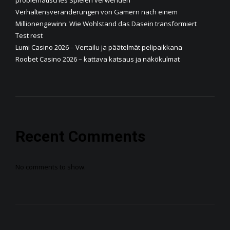
Verhaltensveränderungen von Gamern nach einem
Millionengewinn: Wie Wohlstand das Dasein transformiert
Test rest
Lumi Casino 2026 – Vertailu ja päätelmät pelipaikkana
Roobet Casino 2026 – kattava katsaus ja näkökulmat
Recent Comments
No comments to show.