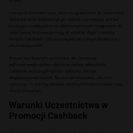
na grę.
Inaczej niż darmowe spiny, które są ograniczone do automatów,
cashback może dotyczyć też gry stołowe czy na żywo. Jest też
bardziej przewidywalny niż udział w turniejach z nagrodami. W
Lotto Casino te promocje mogą iść w parze, dając ci komplet
korzyści. Cashback odznacza się jednak realnym działaniem –
chroni twój portfel.
Bonusy bez depozytu są kuszące, ale zazwyczaj
jednorazowego użytku i obłożone surowo warunkami.
Cashback, w szczególności ten cykliczny, oferuje
długoterminową wartość. Nie jest tak efektowny, ale za to
użyteczny. To stabilny element, na którym można rozwijać stałą
relację z kasynem.
Warunki Uczestnictwa w
Promocji Cashback