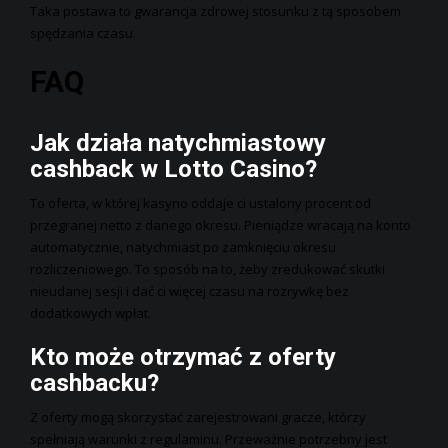
Taka postawa to gwarancja zdrowej stosunku z tą sposobem
spędzania czasu.
FAQ
Jak działa natychmiastowy
cashback w Lotto Casino?
To oferta, w której kasyno oddaje ci ustalony procent od
przegranej netto z danego okresu. Pieniądze wracają na konto
automatycznie, natychmiast po zamknięciu okresu
rozliczeniowego. To sposób na to, żeby zredukować skutki
nieudanej sesji i dać ci więcej czasu na rozrywkę bez
dodatkowych wpłat.
Kto może otrzymać z oferty
cashbacku?
Z oferty mogą skorzystać zarejestrowani gracze, którzy
spełniają warunki z regulaminu. Przeważnie potrzebny jest