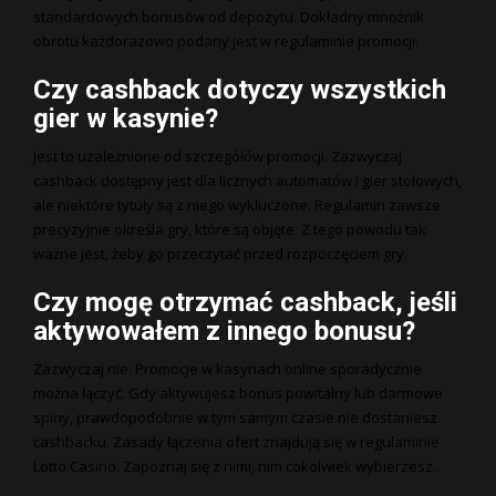
standardowych bonusów od depozytu. Dokładny mnożnik
obrotu każdorazowo podany jest w regulaminie promocji.
Czy cashback dotyczy wszystkich
gier w kasynie?
Jest to uzależnione od szczegółów promocji. Zazwyczaj
cashback dostępny jest dla licznych automatów i gier stołowych,
ale niektóre tytuły są z niego wykluczone. Regulamin zawsze
precyzyjnie określa gry, które są objęte. Z tego powodu tak
ważne jest, żeby go przeczytać przed rozpoczęciem gry.
Czy mogę otrzymać cashback, jeśli
aktywowałem z innego bonusu?
Zazwyczaj nie. Promocje w kasynach online sporadycznie
można łączyć. Gdy aktywujesz bonus powitalny lub darmowe
spiny, prawdopodobnie w tym samym czasie nie dostaniesz
cashbacku. Zasady łączenia ofert znajdują się w regulaminie
Lotto Casino. Zapoznaj się z nimi, nim cokolwiek wybierzesz.