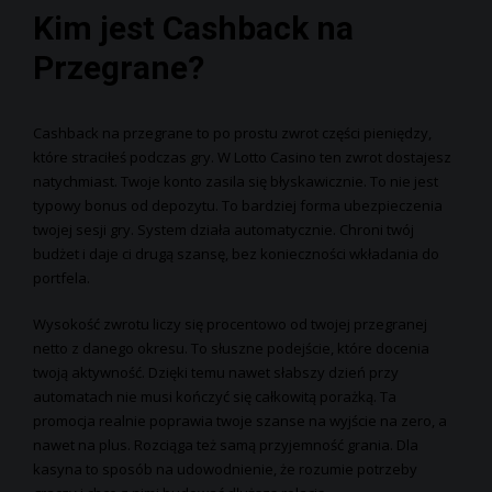
Kim jest Cashback na
Przegrane?
Cashback na przegrane to po prostu zwrot części pieniędzy,
które straciłeś podczas gry. W Lotto Casino ten zwrot dostajesz
natychmiast. Twoje konto zasila się błyskawicznie. To nie jest
typowy bonus od depozytu. To bardziej forma ubezpieczenia
twojej sesji gry. System działa automatycznie. Chroni twój
budżet i daje ci drugą szansę, bez konieczności wkładania do
portfela.
Wysokość zwrotu liczy się procentowo od twojej przegranej
netto z danego okresu. To słuszne podejście, które docenia
twoją aktywność. Dzięki temu nawet słabszy dzień przy
automatach nie musi kończyć się całkowitą porażką. Ta
promocja realnie poprawia twoje szanse na wyjście na zero, a
nawet na plus. Rozciąga też samą przyjemność grania. Dla
kasyna to sposób na udowodnienie, że rozumie potrzeby