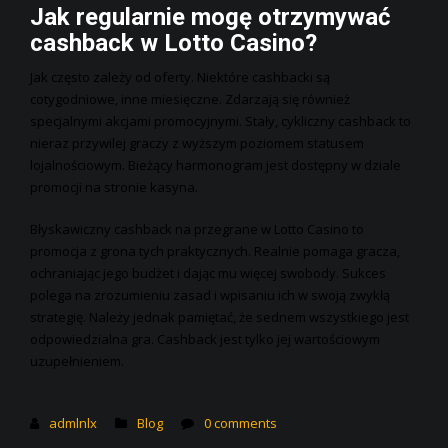
Jak regularnie mogę otrzymywać
cashback w Lotto Casino?
Jak często zależy od oferty. Niektóre cashbacki są
cotygodniowe, inne miesięczne. Zdarzają się również
specjalnymi akcjami promocyjnymi. Stały, cykliczny cashback to
nieraz przywilej graczy z wyższym poziomem statusem
lojalnościowym. Bieżący harmonogram jest dostępny w dziale
promocji na stronie kasyna.
Błyskawiczny cashback na przegrane w Lotto Casino to
promocja z grona tych praktycznych. Realnie pomaga gracza,
ochraniając jego budżet i dając mu więcej swobody. Sukces
polega na zrozumieniu zasad i wpisaniu ich w swoją zwykłą
strategię. Należy jednak pamiętać, że sednem wszystkiego jest
odpowiedzialna gra. Cashback jest tylko jej wartościowym
uzupełnieniem.
admlnlx
Blog
0 comments