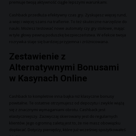
premiuje twoją aktywność ciągle lepszymi warunkami.
Cashback przedłuża efektywny czas gry. Zyskujesz więcej rund,
a więc i więcej szans na trafienie. To też skuteczne narzędzie do
nauki. Możesz testować nowe automaty czy gry stołowe, mając
w tyle głowy pewną poduszkę bezpieczeństwa. W efekcie twoja
rozrywka staje się bardziej przyjemna i zróżnicowana.
Zestawienie z
Alternatywnymi Bonusami
w Kasynach Online
Cashback to kompletnie inna bajka niż klasyczne bonusy
powitalne. Te ostatnie otrzymujesz od depozytu i zwykle wiążą
się z znacznymi wymaganiami obrotu. Cashback jest
elastyczniejszy. Zazwyczaj skierowany jest do regularnych
klientów. Jego ogromną zaletą jest to, że nie masz obowiązku
dopłacać. Dotyczy pieniędzy, które już wcześniej spożytkowałeś