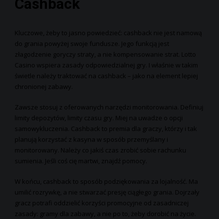
Cashback
Kluczowe, żeby to jasno powiedzieć: cashback nie jest namową
do grania powyżej swoje fundusze. Jego funkcją jest
złagodzenie goryczy straty, a nie kompensowanie strat. Lotto
Casino wspiera zasady odpowiedzialnej gry. I właśnie w takim
świetle należy traktować na cashback – jako na element lepiej
chronionej zabawy.
Zawsze stosuj z oferowanych narzędzi monitorowania. Definiuj
limity depozytów, limity czasu gry. Miej na uwadze o opcji
samowykluczenia. Cashback to premia dla graczy, którzy i tak
planują korzystać z kasyna w sposób przemyślany i
monitorowany. Należy co jakiś czas zrobić sobie rachunku
sumienia. Jeśli coś cię martwi, znajdź pomocy.
W końcu, cashback to sposób podziękowania za lojalność. Ma
umilić rozrywkę, a nie stwarzać presję ciągłego grania. Dojrzały
gracz potrafi oddzielić korzyści promocyjne od zasadniczej
zasady: gramy dla zabawy, a nie po to, żeby dorobić na życie.