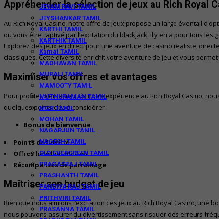
Appréhender la sélection de jeux au Rich Royal C
JEYAM RAVI TAMIL
JEYSHANKAR TAMIL
Au Rich Royal Casino, notre offre de jeux propose un large éventail d’op
KARTHI TAMIL
ou vous être captivé par l’excitation du blackjack, il y en a pour tous 
KARTHIK TAMIL
Explorez des jeux en direct pour une aventure de casino réaliste, direc
Kamal TAMIL
classiques. Cette diversité enrichit votre aventure de jeu et vous perme
MADHAVAN TAMIL
MURALI TAMIL
Maximiser vos offres et avantages
MAMOOTY TAMIL
Pour profiter pleinement de notre expérience au Rich Royal Casino, nous 
MUTHURAMAN TAMIL
quelques points clés à considérer :
MGR TAMIL
MOHAN TAMIL
Bonus de bienvenue
NAGARJUN TAMIL
Points de fidélité
NAGESH TAMIL
Offres hebdomadaires
OLD EVERGREEN TAMIL
Récompenses de parrainage
PRAGASRAJ TAMIL
PRASHANTH TAMIL
Maîtriser son budget de jeu
PANDIYA RAJ TAMIL
PRITHVIRI TAMIL
Bien que nous aimions l’excitation des jeux au Rich Royal Casino, une b
PRASANNA TAMIL
nous pouvons assurer du divertissement sans risquer des erreurs fréq