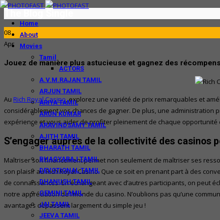
The Blog Single
Home
08
About
Apr
Movies
Tamil
Jouez de manière plus astucieuse et gagnez des récompense
ACTORS
A.V.M.RAJAN TAMIL
ARJUN TAMIL
Au
Rich Royal Casino
, explorez une variété de prix remarquables et am
ARIYA TAMIL
considérablement vos chances de gagner. De plus, une administration pru
ARUN KUMAR
expérience et vous aider de profiter pleinement de chaque opportunité 
ARAVINDSAMY TAMIL
AJITH TAMIL
S’engager auprès de la collectivité des casinos
BHARATH TAMIL
BHAGYARAJ TAMIL
Maîtriser son financement permet non seulement de maîtriser ses ressourc
DEVOTIONAL TAMIL
son plaisir au Rich Royal Casino. Que ce soit en prenant part à des conv
DHANUSH TAMIL
de connaissances. En échangeant avec d’autres participants, on peut é
GEMINI TAMIL
notre appréciation de l’monde du casino. N’oublions pas qu’une communau
JAI TAMIL
avantages dépassent largement du simple jeu !
JEEVA TAMIL