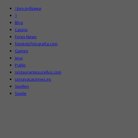
! Без рубрики
1
Blog
Casino
Forex News
fotokidsfotografia.com
Games
Jeux
Public
restaurantesucellus.com
soriavacaciones.es
Spellen
Spiele