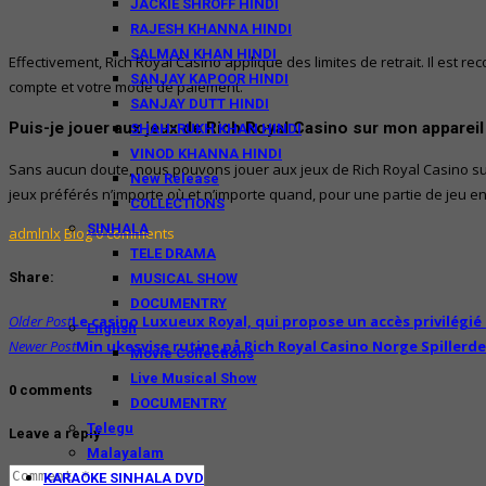
JACKIE SHROFF HINDI
RAJESH KHANNA HINDI
SALMAN KHAN HINDI
Effectivement, Rich Royal Casino applique des limites de retrait. Il est 
SANJAY KAPOOR HINDI
compte et votre mode de paiement.
SANJAY DUTT HINDI
Puis-je jouer aux jeux de Rich Royal Casino sur mon appareil
SHAH-RUKH KHAN HINDI
VINOD KHANNA HINDI
Sans aucun doute, nous pouvons jouer aux jeux de Rich Royal Casino su
New Release
jeux préférés n’importe où et n’importe quand, pour une partie de jeu en
COLLECTIONS
SINHALA
admlnlx
Blog
0 comments
TELE DRAMA
Share:
MUSICAL SHOW
DOCUMENTRY
Post
Older Post
Le casino Luxueux Royal, qui propose un accès privilégié 
English
navigation
Newer Post
Min ukesvise rutine på Rich Royal Casino Norge Spillerde
Movie Collections
Live Musical Show
0 comments
DOCUMENTRY
Telegu
Leave a reply
Malayalam
KARAOKE SINHALA DVD