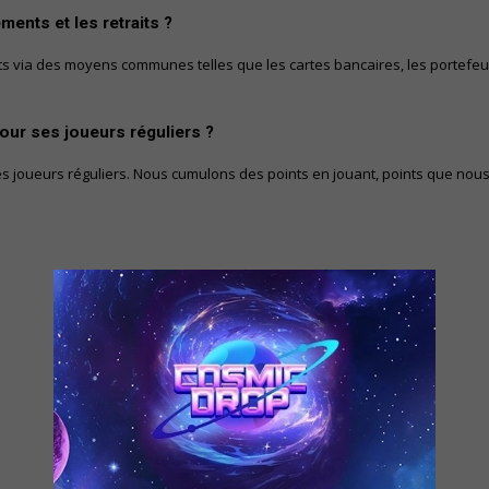
ents et les retraits ?
 via des moyens communes telles que les cartes bancaires, les portefeuille
our ses joueurs réguliers ?
es joueurs réguliers. Nous cumulons des points en jouant, points que nou