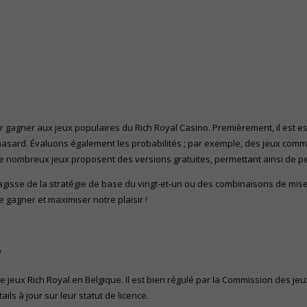
ur gagner aux jeux populaires du Rich Royal Casino. Premièrement, il est 
asard. Évaluons également les probabilités ; par exemple, des jeux comme 
 De nombreux jeux proposent des versions gratuites, permettant ainsi de
 s’agisse de la stratégie de base du vingt-et-un ou des combinaisons de mi
gagner et maximiser notre plaisir !
?
ux Rich Royal en Belgique. Il est bien régulé par la Commission des jeux de
ls à jour sur leur statut de licence.