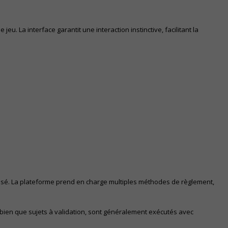
 La interface garantit une interaction instinctive, facilitant la
curisé. La plateforme prend en charge multiples méthodes de règlement,
s, bien que sujets à validation, sont généralement exécutés avec