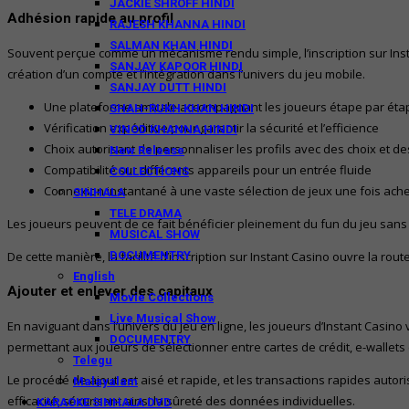
JACKIE SHROFF HINDI
Adhésion rapide au profil
RAJESH KHANNA HINDI
SALMAN KHAN HINDI
Souvent perçue comme un mécanisme rendu simple, l’inscription sur Instan
SANJAY KAPOOR HINDI
création d’un compte et l’intégration dans l’univers du jeu mobile.
SANJAY DUTT HINDI
Une plateforme amicale accompagnant les joueurs étape par éta
SHAH-RUKH KHAN HINDI
Vérification expéditive pour garantir la sécurité et l’efficience
VINOD KHANNA HINDI
Choix autorisant de personnaliser les profils avec des choix et d
New Release
Compatibilité sur différents appareils pour un entrée fluide
COLLECTIONS
Connexion instantané à une vaste sélection de jeux une fois ach
SINHALA
TELE DRAMA
Les joueurs peuvent de ce fait bénéficier pleinement du fun du jeu sans 
MUSICAL SHOW
De cette manière, la facilité d’inscription sur Instant Casino ouvre la rou
DOCUMENTRY
English
Ajouter et enlever des capitaux
Movie Collections
Live Musical Show
En naviguant dans l’univers du jeu en ligne, les joueurs d’Instant Casin
DOCUMENTRY
permettant aux joueurs de sélectionner entre cartes de crédit, e-wallets 
Telegu
Le procédé de ajout est aisé et rapide, et les transactions rapides autor
Malayalam
efficacité, sécurisant ainsi la sûreté des données individuelles.
KARAOKE SINHALA DVD