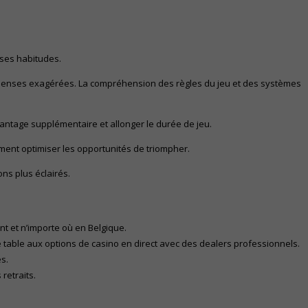
rses habitudes.
s dépenses exagérées. La compréhension des règles du jeu et des systèmes
antage supplémentaire et allonger le durée de jeu.
ement optimiser les opportunités de triompher.
ons plus éclairés.
nt et n’importe où en Belgique.
 table aux options de casino en direct avec des dealers professionnels.
s.
retraits.
.