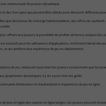
éer une communauté de joueurs dynamique.
t des free spins qui peuvent être utilisés pour découvrir différents jeux
lles que des bonus de recharge hebdomadaires, des offres de cashback et
urable.
ur, offrant aux joueurs la possibilité de profiter de bonus uniques liés
 exclusifs pour les utilisateurs d’applications, renforcent l’attrait des j
s, ce qui améliore leur expérience de jeu en déplacement.
ptions de jeu, séduisant aussi bien les joueurs occasionnels que les jou
ux graphismes dynamiques, il y en a pour tous les goûts.
sionnante d’interaction et d’authenticité à l’expérience de jeu en ligne.
re de jeux en ligne des casinos en ligne belges. Les joueurs peuvent cho