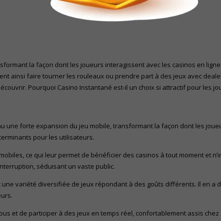
formant la façon dont les joueurs interagissent avec les casinos en ligne
nt ainsi faire tourner les rouleaux ou prendre part à des jeux avec dealer
écouvrir. Pourquoi Casino Instantané est-il un choix si attractif pour les j
nu une forte expansion du jeu mobile, transformant la façon dont les joue
terminants pour les utilisateurs.
 mobiles, ce qui leur permet de bénéficier des casinos à tout moment et n
nterruption, séduisant un vaste public.
t une variété diversifiée de jeux répondant à des goûts différents. Il en 
eurs.
 sous et de participer à des jeux en temps réel, confortablement assis ch