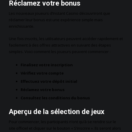
Réclamez votre bonus
Les nouveaux joueurs d’Instant Casino découvriront que
réclamer leur bonus est une expérience simple mais
enrichissante.
Une fois inscrits, les utilisateurs peuvent accéder rapidement et
facilement à des offres attractives en suivant des étapes
simples. Voici comment les joueurs peuvent commencer :
Finalisez votre inscription
Vérifiez votre compte
Effectuez votre dépôt initial
Réclamez votre bonus
Consultez les conditions du bonus
Aperçu de la sélection de jeux
Pour commencer, les participants n’ont qu’à se rendre sur le
site officiel et cliquer sur le bouton « S’inscrire ». Ils seront alors