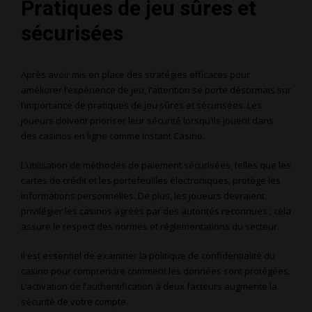
Pratiques de jeu sûres et
sécurisées
Après avoir mis en place des stratégies efficaces pour
améliorer l’expérience de jeu, l’attention se porte désormais sur
l’importance de pratiques de jeu sûres et sécurisées. Les
joueurs doivent prioriser leur sécurité lorsqu’ils jouent dans
des casinos en ligne comme Instant Casino.
L’utilisation de méthodes de paiement sécurisées, telles que les
cartes de crédit et les portefeuilles électroniques, protège les
informations personnelles. De plus, les joueurs devraient
privilégier les casinos agréés par des autorités reconnues ; cela
assure le respect des normes et réglementations du secteur.
Il est essentiel de examiner la politique de confidentialité du
casino pour comprendre comment les données sont protégées.
L’activation de l’authentification à deux facteurs augmente la
sécurité de votre compte.