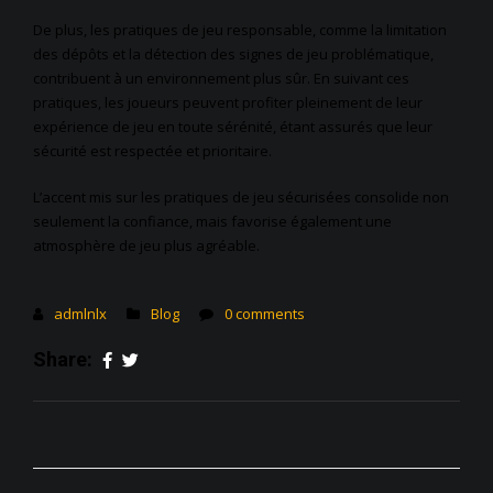
De plus, les pratiques de jeu responsable, comme la limitation
des dépôts et la détection des signes de jeu problématique,
contribuent à un environnement plus sûr. En suivant ces
pratiques, les joueurs peuvent profiter pleinement de leur
expérience de jeu en toute sérénité, étant assurés que leur
sécurité est respectée et prioritaire.
L’accent mis sur les pratiques de jeu sécurisées consolide non
seulement la confiance, mais favorise également une
atmosphère de jeu plus agréable.
admlnlx
Blog
0 comments
Share: