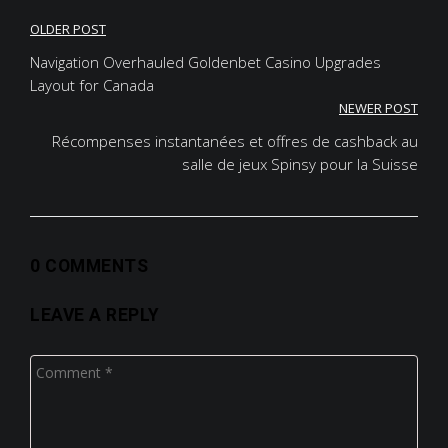
Post
OLDER POST
Navigation Overhauled Goldenbet Casino Upgrades
navigation
Layout for Canada
NEWER POST
Récompenses instantanées et offres de cashback au
salle de jeux Spinsy pour la Suisse
0 COMMENTS
LEAVE A REPLY