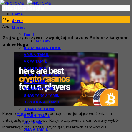
The Blog Single
Home
08
About
Apr
Movies
Tamil
Graj w gry na żywo i zwyciężaj od razu w Polsce z kasynem
ACTORS
online Hugo
A.V.M.RAJAN TAMIL
ARJUN TAMIL
ARIYA TAMIL
ARUN KUMAR
ARAVINDSAMY TAMIL
AJITH TAMIL
BHARATH TAMIL
BHAGYARAJ TAMIL
DEVOTIONAL TAMIL
DHANUSH TAMIL
Kasyno
Hugo
w Polsce proponuje emocjonujące wrażenia dla
GEMINI TAMIL
entuzjastów gier na żywo. Kasyno zapewnia zróżnicowany wybór
JAI TAMIL
interaktywnych i angażujących gier, idealnych zarówno dla
JEEVA TAMIL