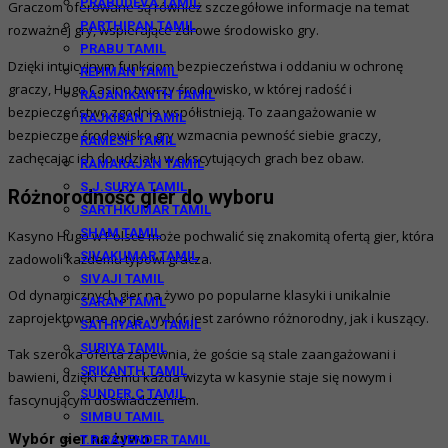
PRABUDEVA TAMIL
Graczom oferowane są również szczegółowe informacje na temat
PARTHIPAN TAMIL
rozważnej gry, wspierające zdrowe środowisko gry.
PRABU TAMIL
Dzięki intuicyjnym funkcjom bezpieczeństwa i oddaniu w ochronę
REHMAN TAMIL
graczy, Hugo Casino tworzy środowisko, w której radość i
RAJANIKANTH TAMIL
bezpieczeństwo zgodnie współistnieją. To zaangażowanie w
RAJKIRAN TAMIL
bezpieczne środowisko gry wzmacnia pewność siebie graczy,
RAMESH TAMIL
zachęcając ich do udziału w ekscytujących grach bez obaw.
RAMARAJAN TAMIL
S.J.SURYA TAMIL
Różnorodność gier do wyboru
SARTHKUMAR TAMIL
SHAM TAMIL
Kasyno Hugo w Polsce może pochwalić się znakomitą ofertą gier, która
SIVAKUMAR TAMIL
zadowoli każdemu typowi gracza.
SIVAJI TAMIL
Od dynamicznych gier na żywo po popularne klasyki i unikalnie
SARAN TAMIL
zaprojektowane opcje, wybór jest zarówno różnorodny, jak i kuszący.
SATHIYARAJ TAMIL
SURIYA TAMIL
Tak szeroka oferta zapewnia, że goście są stale zaangażowani i
SRIKANTH TAMIL
bawieni, dzięki czemu każda wizyta w kasynie staje się nowym i
SUNDER.C TAMIL
fascynującym doświadczeniem.
SIMBU TAMIL
Wybór gier na żywo
T.R.RAJENDER TAMIL