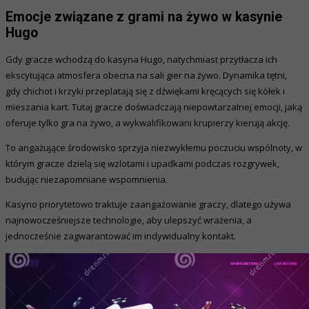
Emocje związane z grami na żywo w kasynie
Hugo
Gdy gracze wchodzą do kasyna Hugo, natychmiast przytłacza ich
ekscytująca atmosfera obecna na sali gier na żywo. Dynamika tętni,
gdy chichot i krzyki przeplatają się z dźwiękami kręcących się kółek i
mieszania kart. Tutaj gracze doświadczają niepowtarzalnej emocji, jaką
oferuje tylko gra na żywo, a wykwalifikowani krupierzy kierują akcję.
To angażujące środowisko sprzyja niezwykłemu poczuciu wspólnoty, w
którym gracze dzielą się wzlotami i upadkami podczas rozgrywek,
budując niezapomniane wspomnienia.
Kasyno priorytetowo traktuje zaangażowanie graczy, dlatego używa
najnowocześniejsze technologie, aby ulepszyć wrażenia, a
jednocześnie zagwarantować im indywidualny kontakt.