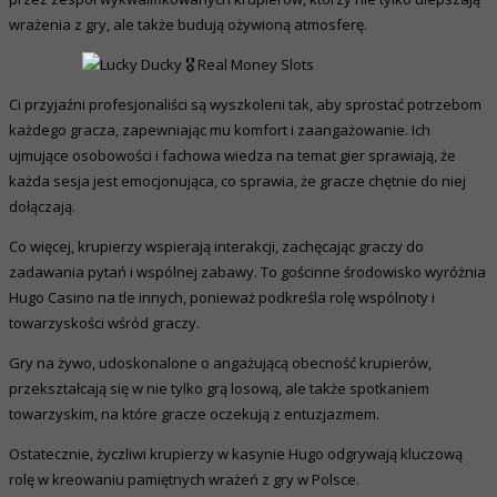
wrażenia z gry, ale także budują ożywioną atmosferę.
Ci przyjaźni profesjonaliści są wyszkoleni tak, aby sprostać potrzebom
każdego gracza, zapewniając mu komfort i zaangażowanie. Ich
ujmujące osobowości i fachowa wiedza na temat gier sprawiają, że
każda sesja jest emocjonująca, co sprawia, że gracze chętnie do niej
dołączają.
Co więcej, krupierzy wspierają interakcji, zachęcając graczy do
zadawania pytań i wspólnej zabawy. To gościnne środowisko wyróżnia
Hugo Casino na tle innych, ponieważ podkreśla rolę wspólnoty i
towarzyskości wśród graczy.
Gry na żywo, udoskonalone o angażującą obecność krupierów,
przekształcają się w nie tylko grą losową, ale także spotkaniem
towarzyskim, na które gracze oczekują z entuzjazmem.
Ostatecznie, życzliwi krupierzy w kasynie Hugo odgrywają kluczową
rolę w kreowaniu pamiętnych wrażeń z gry w Polsce.