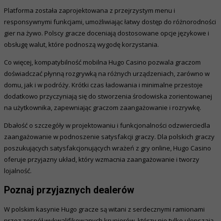
Platforma została zaprojektowana z przejrzystym menu i
responsywnymi funkcjami, umożliwiając łatwy dostęp do różnorodności
gier na żywo. Polscy gracze doceniają dostosowane opcje językowe i
obsługę walut, które podnoszą wygodę korzystania.
Co więcej, kompatybilność mobilna Hugo Casino pozwala graczom
doświadczać płynną rozgrywką na różnych urządzeniach, zarówno w
domu, jak i w podróży. Krótki czas ładowania i minimalne przestoje
dodatkowo przyczyniają się do stworzenia środowiska zorientowanej
na użytkownika, zapewniając graczom zaangażowanie i rozrywkę.
Dbałość o szczegóły w projektowaniu i funkcjonalności odzwierciedla
zaangażowanie w podnoszenie satysfakcji graczy. Dla polskich graczy
poszukujących satysfakcjonujących wrażeń z gry online, Hugo Casino
oferuje przyjazny układ, który wzmacnia zaangażowanie i tworzy
lojalność.
Poznaj przyjaznych dealerów
W polskim kasynie Hugo gracze są witani z serdecznymi ramionami
przez zespół wykwalifikowanych krupierów, którzy nie tylko ulepszają