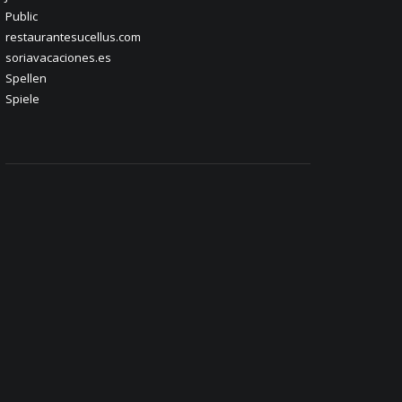
Public
restaurantesucellus.com
soriavacaciones.es
Spellen
Spiele