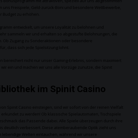
es Bonusprogramm mit attraktiven, speziell auf uns abgestimmten
n uns Freispiele, Geld-zurück-Boni und besondere Wettbewerbe,
er Budget zu erhöhen.
ogramm entwickelt, um unsere Loyalität zu belohnen und
ehr sammeln wir und erhalten so abgestufte Belohnungen, die
hen. Ob Zugang zu Sonderaktionen oder besondere
r, dass sich jede Spielsitzung lohnt.
n bereichert nicht nur unser Gaming-Erlebnis, sondern maximiert
ir ein und machen wir uns alle Vorzüge zunutze, die Spinit
bliothek im Spinit Casino
n Spinit Casino einsteigen, sind wir sofort von der reinen Vielfalt
t, erkundet zu werden! Ob klassische Spielautomaten, Tischspiele
n Geschmack das Passende dabei. Alle Spiele überzeugen durch ihre
is deutlich verbessert. Diese atemberaubende Optik zieht uns
in lebendige Welten eintauchen, während wir unsere