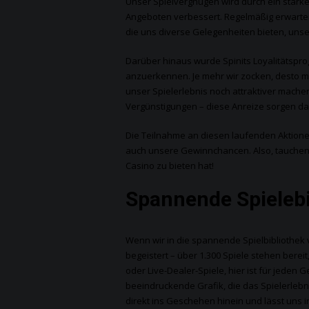
Unser Spielvergnügen wird durch ein stark
Angeboten verbessert. Regelmäßig erwarte
die uns diverse Gelegenheiten bieten, uns
Darüber hinaus wurde Spinits Loyalitätspr
anzuerkennen. Je mehr wir zocken, desto m
unser Spielerlebnis noch attraktiver mac
Vergünstigungen – diese Anreize sorgen dafü
Die Teilnahme an diesen laufenden Aktione
auch unsere Gewinnchancen. Also, tauchen w
Casino zu bieten hat!
Spannende Spielebi
Wenn wir in die spannende Spielbibliothek vo
begeistert – über 1.300 Spiele stehen berei
oder Live-Dealer-Spiele, hier ist für jede
beeindruckende Grafik, die das Spielerlebn
direkt ins Geschehen hinein und lässt uns 