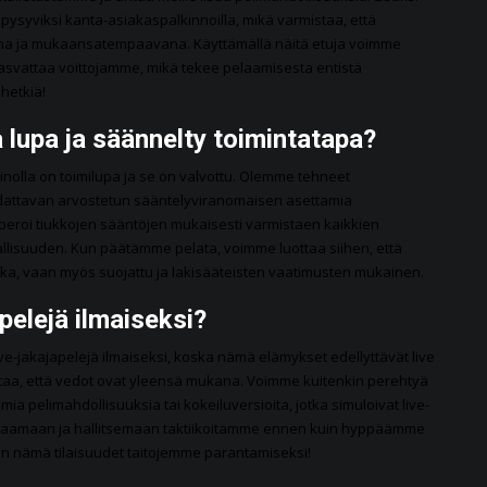
ysyviksi kanta-asiakaspalkinnoilla, mikä varmistaa, että
a ja mukaansatempaavana. Käyttämällä näitä etuja voimme
asvattaa voittojamme, mikä tekee pelaamisesta entistä
hetkiä!
 lupa ja säännelty toimintatapa?
inolla on toimilupa ja se on valvottu. Olemme tehneet
dattavan arvostetun sääntelyviranomaisen asettamia
peroi tiukkojen sääntöjen mukaisesti varmistaen kaikkien
lisuuden. Kun päätämme pelata, voimme luottaa siihen, että
a, vaan myös suojattu ja lakisääteisten vaatimusten mukainen.
pelejä ilmaiseksi?
e-jakajapelejä ilmaiseksi, koska nämä elämykset edellyttävät live
ittaa, että vedot ovat yleensä mukana. Voimme kuitenkin perehtyä
omia pelimahdollisuuksia tai kokeiluversioita, jotka simuloivat live-
naamaan ja hallitsemaan taktiikoitamme ennen kuin hyppäämme
n nämä tilaisuudet taitojemme parantamiseksi!