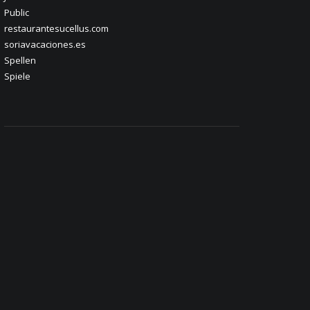
Public
restaurantesucellus.com
soriavacaciones.es
Spellen
Spiele