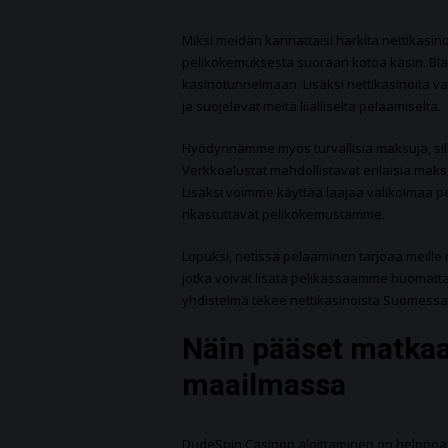
Miksi meidän kannattaisi harkita nettikas
pelikokemuksesta suoraan kotoa käsin. Black
kasinotunnelmaan. Lisäksi nettikasinoita va
ja suojelevat meitä liialliselta pelaamiselta.
Hyödynnämme myös turvallisia maksuja, sil
Verkkoalustat mahdollistavat erilaisia maks
Lisäksi voimme käyttää laajaa valikoimaa 
rikastuttavat pelikokemustamme.
Lopuksi, netissä pelaaminen tarjoaa meille 
jotka voivat lisätä pelikassaamme huomatta
yhdistelmä tekee nettikasinoista Suomessa 
Näin pääset matka
maailmassa
DudeSpin Casinon aloittaminen on helppo