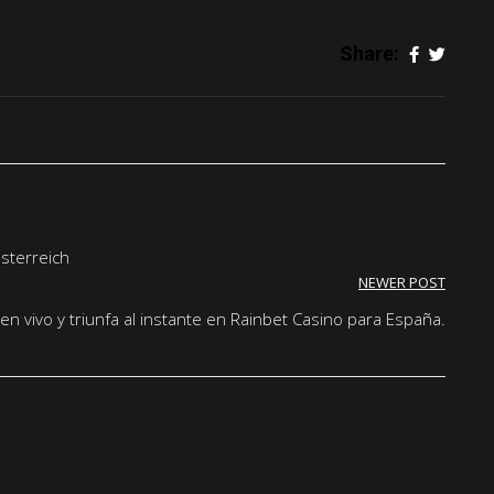
Share:
sterreich
NEWER POST
en vivo y triunfa al instante en Rainbet Casino para España.