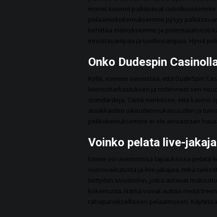
monet kasinot palkitsevat uskollisuutemme p
pelaamiskokemuksemme pysyy palkitsevan
kehittää elämyksemme ja potentiaalisesti k
innostavampaa ja tuottoisampaa. Hyviä peli
Onko Dudespin Casinolla
Kyllä, voimme varmistaa, että DudeSpin Cas
lisenssitarkastuksen ja todenneet sen nou
standardeja. Tämä merkitsee, että kasino o
asiakkaiden oikeudenmukaisuuden ja turval
pelikokemuksemme ei ole ainoastaan hausk
Voinko pelata live-jakaja
Emme voi useimmissa tapauksissa pelata liv
vuorovaikutusta ja live-jakajaa, mikä tarko
tiettyihin sivustoihin, jotka antavat maksutt
kokemusta. Nämä voivat auttaa meitä tree
rahapanokselliseen pelaamiseen. Käytetää