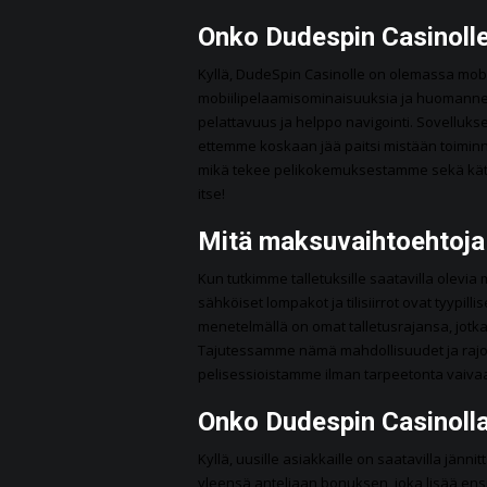
Onko Dudespin Casinolle
Kyllä, DudeSpin Casinolle on olemassa mobi
mobiilipelaamisominaisuuksia ja huomanneet
pelattavuus ja helppo navigointi. Sovelluks
ettemme koskaan jää paitsi mistään toiminnas
mikä tekee pelikokemuksestamme sekä kä
itse!
Mitä maksuvaihtoehtoja 
Kun tutkimme talletuksille saatavilla olevi
sähköiset lompakot ja tilisiirrot ovat tyypilli
menetelmällä on omat talletusrajansa, jotk
Tajutessamme nämä mahdollisuudet ja rajoi
pelisessioistamme ilman tarpeetonta vaiva
Onko Dudespin Casinolla 
Kyllä, uusille asiakkaille on saatavilla jän
yleensä anteliaan bonuksen, joka lisää ensi