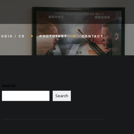
AUDIO / CD
PHOTOFAST
CONTACT
Search
Search