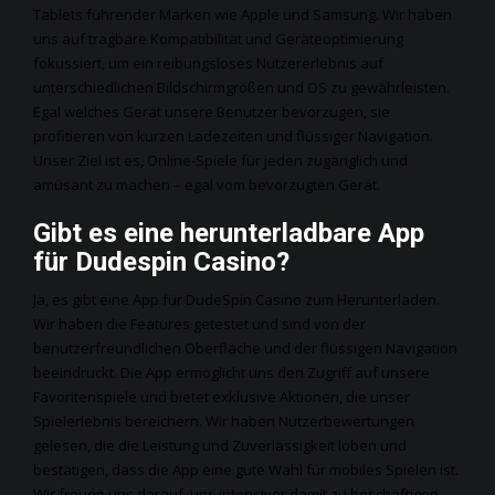
Tablets führender Marken wie Apple und Samsung. Wir haben
uns auf tragbare Kompatibilität und Geräteoptimierung
fokussiert, um ein reibungsloses Nutzererlebnis auf
unterschiedlichen Bildschirmgrößen und OS zu gewährleisten.
Egal welches Gerät unsere Benutzer bevorzugen, sie
profitieren von kurzen Ladezeiten und flüssiger Navigation.
Unser Ziel ist es, Online-Spiele für jeden zugänglich und
amüsant zu machen – egal vom bevorzugten Gerät.
Gibt es eine herunterladbare App
für Dudespin Casino?
Ja, es gibt eine App für DudeSpin Casino zum Herunterladen.
Wir haben die Features getestet und sind von der
benutzerfreundlichen Oberfläche und der flüssigen Navigation
beeindruckt. Die App ermöglicht uns den Zugriff auf unsere
Favoritenspiele und bietet exklusive Aktionen, die unser
Spielerlebnis bereichern. Wir haben Nutzerbewertungen
gelesen, die die Leistung und Zuverlässigkeit loben und
bestätigen, dass die App eine gute Wahl für mobiles Spielen ist.
Wir freuen uns darauf, uns intensiver damit zu beschäftigen