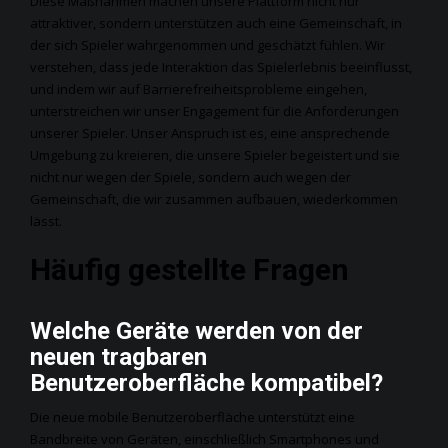
Diese Maßnahmen machen unsere Plattform nicht nur
attraktiver, sondern unterstützen auch eine Gemeinschaft, in
der sich Spieler wahrgenommen und geschätzt fühlen. Wir
verstehen, dass jede Interaktion das Spielerlebnis beeinflusst,
und indem wir auf Barrierefreiheitsprobleme eingehen,
unterstreichen wir unser Engagement für die Anforderungen
unserer Spieler. Unser Anspruch ist es, eine ansprechende
Umgebung zu kreieren, die unsere Spieler begeistert und sie
nicht nur wegen der Spiele, sondern auch wegen der
Gemeinschaft, die wir zusammen aufbauen, wiederkommen
lässt.
Häufig gestellte Fragen
Welche Geräte werden von der
neuen tragbaren
Benutzeroberfläche kompatibel?
Die neue mobile Benutzeroberfläche unterstützt eine
Bandbreite von Geräten, einschließlich Smartphones und