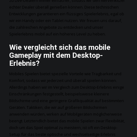
zu Live-Dealern immer einfacher, sodass wir den Nervenkitzel
echter Dealer überall genießen können. Diese technischen
Entwicklungen garantieren ein flüssiges Spielerlebnis, egal ob
wir ein Handy oder ein Tablet nutzen. Wir freuen uns darauf,
die zahlreichen Angebote zu entdecken und unser
Spielerlebnis mobil auf ein höheres Level zu heben.
Wie vergleicht sich das mobile
Gameplay mit dem Desktop-
Erlebnis?
Mobiles Spielen bietet spezielle Vorteile wie Tragbarkeit und
Komfort, sodass wir jederzeit und überall spielen können.
Allerdings haben wir im Vergleich zum Desktop-Erlebnis einige
Einschränkungen festgestellt, beispielsweise kleinere
Bildschirme und eine geringere Grafikqualität auf bestimmten
Geräten. Taktiken, die wir auf größeren Bildschirmen
anwenden würden, wirken auf Mobilgeräten möglicherweise
beengt. Letztendlich bietet das mobile Spielen zwar Flexibilität,
doch um das Spiel optimal zu meistern, ist oft ein Desktop-
Setup für das beste optische und wechselseitige Erlebnis