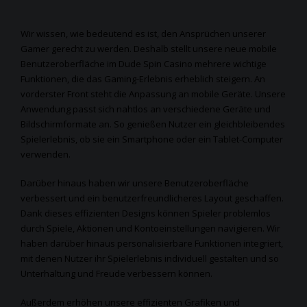
Wir wissen, wie bedeutend es ist, den Ansprüchen unserer
Gamer gerecht zu werden. Deshalb stellt unsere neue mobile
Benutzeroberfläche im Dude Spin Casino mehrere wichtige
Funktionen, die das Gaming-Erlebnis erheblich steigern. An
vorderster Front steht die Anpassung an mobile Geräte. Unsere
Anwendung passt sich nahtlos an verschiedene Geräte und
Bildschirmformate an. So genießen Nutzer ein gleichbleibendes
Spielerlebnis, ob sie ein Smartphone oder ein Tablet-Computer
verwenden.
Darüber hinaus haben wir unsere Benutzeroberfläche
verbessert und ein benutzerfreundlicheres Layout geschaffen.
Dank dieses effizienten Designs können Spieler problemlos
durch Spiele, Aktionen und Kontoeinstellungen navigieren. Wir
haben darüber hinaus personalisierbare Funktionen integriert,
mit denen Nutzer ihr Spielerlebnis individuell gestalten und so
Unterhaltung und Freude verbessern können.
Außerdem erhöhen unsere effizienten Grafiken und