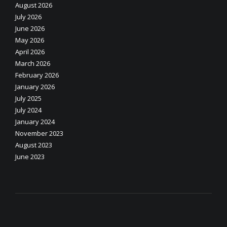
August 2026
July 2026
June 2026
May 2026
April 2026
March 2026
February 2026
January 2026
July 2025
July 2024
January 2024
November 2023
August 2023
June 2023