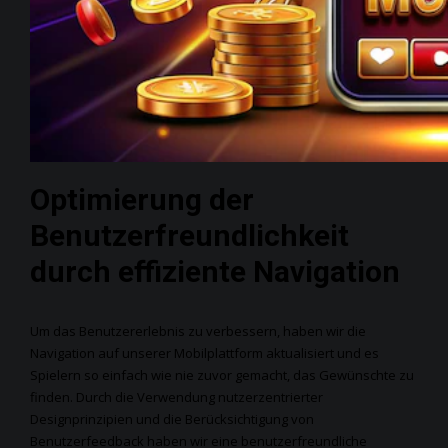
Optimierung der
Benutzerfreundlichkeit
durch effiziente Navigation
Um das Benutzererlebnis zu verbessern, haben wir die
Navigation auf unserer Mobilplattform aktualisiert und es
Spielern so einfach wie nie zuvor gemacht, das Gewünschte zu
finden. Durch die Verwendung nutzerzentrierter
Designprinzipien und die Berücksichtigung von
Benutzerfeedback haben wir eine benutzerfreundliche