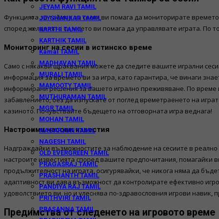
JEYAM RAVI TAMIL
Функцията за таймер за сесия ви помага да мониторирате времето 
JEYSHANKAR TAMIL
според желанията си, което ви помага да управлявате играта. По 
KARTHI TAMIL
KARTHIK TAMIL
Мониторинг на сесии в истинско време
Kamal TAMIL
MADHAVAN TAMIL
Само с някакви щраквания можете да следите вашите игрални сесии
MURALI TAMIL
информация за времето ви за игра, като гарантира, че винаги знае
MAMOOTY TAMIL
информирани решения за вашето игрално преживяване. По време н
MUTHURAMAN TAMIL
забавлението, без да изпускате от поглед времетраенето на играт
MGR TAMIL
казиното. Почувствайте бъдещето на отговорната игра веднага!
MOHAN TAMIL
Настроими часови известия
NAGARJUN TAMIL
NAGESH TAMIL
Надграждайки възможностите за наблюдение на сесиите в реално 
OLD EVERGREEN TAMIL
настроите известията според вашите предпочитания, помагайки в
PRAGASRAJ TAMIL
продължителност на играта, осигурявайки, че никога няма да бъде
PRASHANTH TAMIL
адаптивност ви дава възможност да контролирате ефективно игро
PANDIYA RAJ TAMIL
удоволствието ви, но и улеснява по-здравословния игрови навик, п
PRITHVIRI TAMIL
PRASANNA TAMIL
Предимства от следенето на игровото време