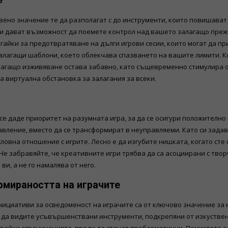
е
твено значение те да разполагат с до инструменти, които повишават
 ви дават възможност да поемете контрол над вашето залагащо пре
магайки за предотвратяване на дълги игрови сесии, които могат да
лагащи шаблони, което облекчава спазването на вашите лимити. К
алагащо изживяване остава забавно, като същевременно стимулира 
 виртуална обстановка за залагания за всеки.
се даде приоритет на разумната игра, за да се осигури положително
бавление, вместо да се трансформират в неуправляеми. Като си задав
овна отношение с игрите. Лесно е да изгубите нишката, когато сте
 забравяйте, че креативните игри трябва да са асоциирани с творч
и, а не го намалява от него.
рмираността на играчите
ициативи за осведоменост на играчите са от ключово значение за н
е да видите усъвършенствани инструменти, подкрепяни от изкустве