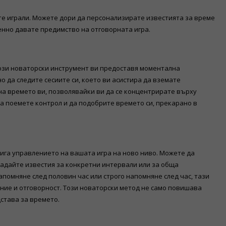
сте играли. Можете дори да персонализирате известията за време
енно давате предимство на отговорната игра.
 Този новаторски инструмент ви предоставя моментална
о да следите сесиите си, което ви асистира да вземате
а времето ви, позволявайки ви да се концентрирате върху
да поемете контрол и да подобрите времето си, прекарано в
га управлението на вашата игра на ново ниво. Можете да
адайте известия за конкретни интервали или за обща
помняне след половин час или строго напомняне след час, тази
ние и отговорност. Този новаторски метод не само повишава
дстава за времето.