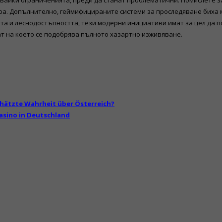
вайки ограниченията, преди да станат проблематични. Помислете з
ра. Допълнително, геймифицираните системи за проследяване биха 
а и леснодостъпността, тези модерни инициативи имат за цел да по
ат на което се подобрява пълното хазартно изживяване.
chätzte Wahrheit über Österreich?
asino in Deutschland