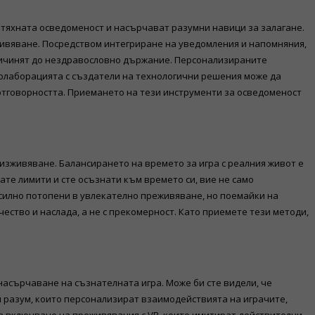
 тяхната осведоменост и насърчават разумни навици за залагане.
живяване. Посредством интегриране на уведомления и напомняния,
 причинят до нездравословно държание. Персонализираните
олаборацията с създатели на технологични решения може да
отговорността. Приемането на тези инструменти за осведоменост
 изживяване. Балансирането на времето за игра с реалния живот е
ате лимити и сте осъзнати към времето си, вие не само
 силно потопени в увлекателно преживяване, но поемайки на
ество и наслада, а не с прекомерност. Като приемете тези методи,
асърчаване на съзнателната игра. Може би сте видели, че
н разум, които персонализират взаимодействията на играчите,