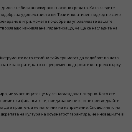
 дълго сте били ангажирани в казино средата. Като следите
а подобрява удоволствието ви. Този иновативен подход не само
 прекарано в игри, можете по-добре да управлявате вашите
етворяващо изживяване, гарантиращо, че ще се насладите на
Инструменти като сесийни таймери могат да подобрят вашата
ждавате на игрите, като същевременно държите контрола върху
ра, че участниците ще му се наслаждават сигурно. Като сте
 времето и финансите си, преди започнете, и не преследвайте
ва да е приятен, а не източник на напрежение. Споделянето на
дкрепата на култура на осъзнатост гарантира, че иновациите в