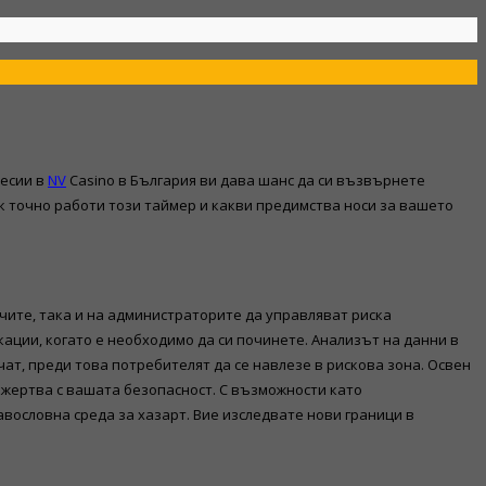
сесии в
NV
Casino в България ви дава шанс да си възвърнете
как точно работи този таймер и какви предимства носи за вашето
ачите, така и на администраторите да управляват риска
ации, когато е необходимо да си починете. Анализът на данни в
т, преди това потребителят да се навлезе в рискова зона. Освен
е жертва с вашата безопасност. С възможности като
вословна среда за хазарт. Вие изследвате нови граници в