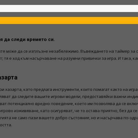
я да следи времето си.
ите може да се изплъзне незабележимо. Въвеждането на таймер за 
т; тя е ход към насърчаване на разумни привички за игра. И така, 
азарта
и хазарта, като предлага инструменти, които помагат както на игр
ляват да следите вашите игрови модели, предоставяйки важни индик
т потенциално вредно поведение, което им позволява да се включа
рово изживяване, като осигуряват, че то остава приятно, без да с
ията не само пази вашето добро състояние, но и насърчава по-здра
остта.