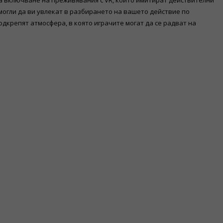
а включване на преживявания с VR, които имитират действителни
могли да ви увлекат в разбирането на вашето действие по
дкрепят атмосфера, в която играчите могат да се радват на