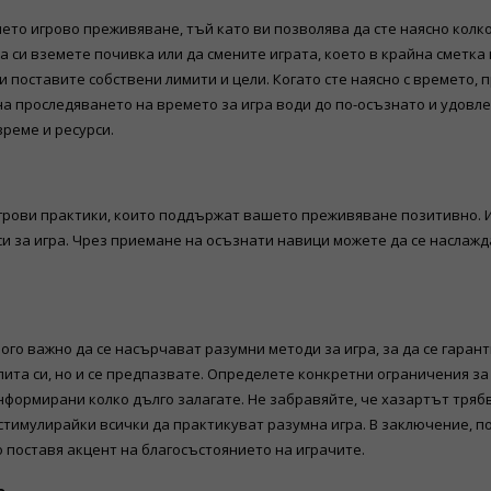
то игрово преживяване, тъй като ви позволява да сте наясно колко
а си вземете почивка или да смените играта, което в крайна сметк
и поставите собствени лимити и цели. Когато сте наясно с времето,
а проследяването на времето за игра води до по-осъзнато и удовл
реме и ресурси.
игрови практики, които поддържат вашето преживяване позитивно. 
си за игра. Чрез приемане на осъзнати навици можете да се насла
о важно да се насърчават разумни методи за игра, за да се гаранти
ита си, но и се предпазвате. Определете конкретни ограничения за
информирани колко дълго залагате. Не забравяйте, че хазартът тряб
тимулирайки всички да практикуват разумна игра. В заключение, по
 поставя акцент на благосъстоянието на играчите.