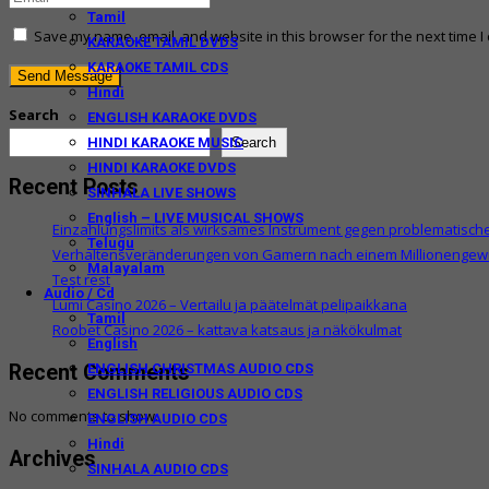
Tamil
Save my name, email, and website in this browser for the next time 
KARAOKE TAMIL DVDS
KARAOKE TAMIL CDS
Hindi
Search
ENGLISH KARAOKE DVDS
Search
HINDI KARAOKE MUSIC
HINDI KARAOKE DVDS
Recent Posts
SINHALA LIVE SHOWS
English – LIVE MUSICAL SHOWS
Einzahlungslimits als wirksames Instrument gegen problematisc
Telugu
Verhaltensveränderungen von Gamern nach einem Millionengewin
Malayalam
Test rest
Audio / Cd
Lumi Casino 2026 – Vertailu ja päätelmät pelipaikkana
Tamil
Roobet Casino 2026 – kattava katsaus ja näkökulmat
English
ENGLISH CHRISTMAS AUDIO CDS
Recent Comments
ENGLISH RELIGIOUS AUDIO CDS
No comments to show.
ENGLISH AUDIO CDS
Hindi
Archives
SINHALA AUDIO CDS