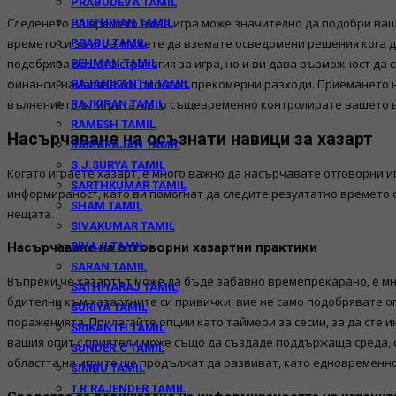
PRABUDEVA TAMIL
Следенето на времето ви за игра може значително да подобри ваше
PARTHIPAN TAMIL
времето си за игра, можете да вземате осведомени решения кога д
PRABU TAMIL
подобрява вашата стратегия за игра, но и ви дава възможност да с
REHMAN TAMIL
финанси, намалявайки риска от прекомерни разходи. Приемането н
RAJANIKANTH TAMIL
вълнението от играта, като същевременно контролирате вашето в
RAJKIRAN TAMIL
RAMESH TAMIL
Насърчаване на осъзнати навици за хазарт
RAMARAJAN TAMIL
S.J.SURYA TAMIL
Когато играете хазарт, е много важно да насърчавате отговорни 
SARTHKUMAR TAMIL
информираност, като ви помогнат да следите резултатно времето 
SHAM TAMIL
нещата.
SIVAKUMAR TAMIL
SIVAJI TAMIL
Насърчаване на отговорни хазартни практики
SARAN TAMIL
Въпреки че хазартът може да бъде забавно времепрекарано, е мног
SATHIYARAJ TAMIL
бдителни към хазартните си привички, вие не само подобрявате оп
SURIYA TAMIL
пораженията. Прилагайте опции като таймери за сесии, за да сте 
SRIKANTH TAMIL
вашия опит с приятели може също да създаде поддържаща среда, с
SUNDER.C TAMIL
областта на игрите ще продължат да развиват, като едновременно
SIMBU TAMIL
T.R.RAJENDER TAMIL