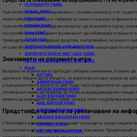
Средства за повишаване на информираността на играчит
VIJYAKANTH TAMIL
Тъй като участниците комуникират с онлайн казината, е от същес
VISHAL TAMIL
Новаторски функции като таймери за сесии и тракери за финанси
VISU TAMIL
тези инструменти могат да ви насърчат да си вземате паузи, спо
VIKRAM TAMIL
контролни панели ви дават възможност да наблюдавате вашите за
Vijay TAMIL
приведе до още по-модерни средства, осигурявайки, че вашето з
SUPER HITS
не само усъвършенства вашия геймплей, но и насърчава по-сигурна
SUPER HITS MOVIE-6400-6800 TAMIL
SUPER HITS MOVIE-6801-6922-TAMIL
Значението на разумната игра
SUPER HITS MOVIE-6976-7410-TAMIL
Hindi
Въпреки че игрите могат да бъдат забавно занимание, е важно да 
ACTORS
критично. Искате да се убедите, че игрите ви остават извор на за
AAMIR KHAN HINDI
усъвършенствате играта си; вие също така подкрепяте по-здравосл
AKSHAY KUMAR HINDI
отговорност може да приведе до по-възнаграждаващи инстанции. Не
AJAY DEVGAN HINDI
можете да изградите траен навик за игра, който подобрява живота в
ANIL KAPOOR HINDI
AMITABH BACHAN HINDI
Предстоящи проекти за увеличаване на инфо
ABHISHE BACHCHAN HINDI
С безспирно развиващия се ландшафт на хазарта, предстоящите ин
GOVINDA HINDI
технологиите играят централно място в тази мисия. Предполагайт
HRITHIK ROSHAN HINDI