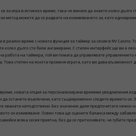
си за игра в истинско време, така че винаги да знаете колко дълго 
този метод можете да се радвате на изживяването си, като едноврем
 в реално време с новата функция за таймер за сесии в NV Casino.
те колко дълго сте били ангажирани. С стилен интерфейс ще ви е лесн
а работа на таймера, той ви помага да управлявате управлението н
а. Това степен на яснота променя играта, като ви дава възможност 
време, новата опция за персонализирани времеви уведомления изди
и да останете въвлечени, като същевременно следите времето си. З
те хванати неподготвени. Без значение дали предпочитате нежно на
вото си изживяване. Освен това ще оцените баланса между забавле
равейки всяка сесия приятна, без да се притеснявате, че губите пре