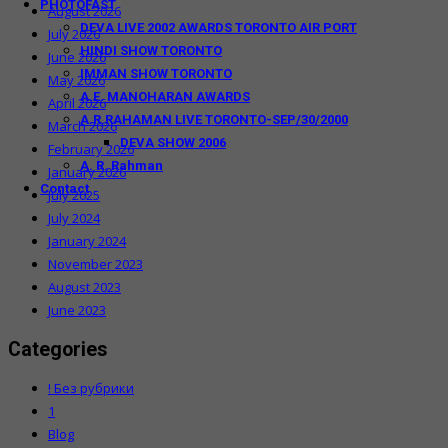
PHOTOFAST
August 2026
DEVA LIVE 2002 AWARDS TORONTO AIR PORT
July 2026
HINDI SHOW TORONTO
June 2026
IMMAN SHOW TORONTO
May 2026
A.E. MANOHARAN AWARDS
April 2026
A.R.RAHAMAN LIVE TORONTO-SEP/30/2000
March 2026
DEVA SHOW 2006
February 2026
A. R. Rahman
January 2026
Contact
July 2025
July 2024
January 2024
November 2023
August 2023
June 2023
Categories
! Без рубрики
1
Blog