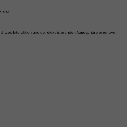
iele!
chtzeit-Interaktion und der elektrisierenden Atmosphäre einer Live-