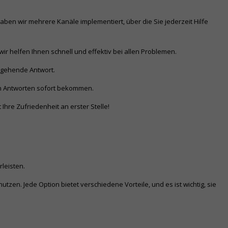
ben wir mehrere Kanäle implementiert, über die Sie jederzeit Hilfe
r helfen Ihnen schnell und effektiv bei allen Problemen.
umgehende Antwort.
ten Antworten sofort bekommen.
Ihre Zufriedenheit an erster Stelle!
leisten.
n. Jede Option bietet verschiedene Vorteile, und es ist wichtig, sie