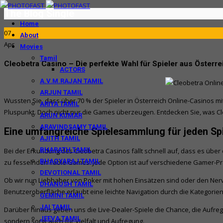
The Blog Single
Home
07
About
Apr
Movies
Tamil
Cleobetra Casino – Die perfekte Wahl für Spieler aus Österre
ACTORS
A.V.M.RAJAN TAMIL
ARJUN TAMIL
Wussten Sie, dass über 70 % der Spieler in Österreich Online-Casinos mi
ARIYA TAMIL
Pluspunkt. Doch nicht nur die Games überzeugen. Entdecken Sie, was Cleo
ARUN KUMAR
ARAVINDSAMY TAMIL
Eine umfangreiche Spielesammlung für jeden Spi
AJITH TAMIL
BHARATH TAMIL
Bei der Erkundung des Cleobetra Casinos fällt schnell auf, dass es über e
BHAGYARAJ TAMIL
zu fesselnden Table Games. Jede Option ist auf verschiedene Gamer-P
DEVOTIONAL TAMIL
Ob wir nun Liebhaber von Poker mit hohen Einsätzen sind oder den Ne
DHANUSH TAMIL
Benutzeroberfläche erlaubt eine leichte Navigation durch die Kategorie
GEMINI TAMIL
JAI TAMIL
Darüber hinaus geben uns die Live-Dealer-Spiele die Chance, die Aufr
JEEVA TAMIL
sondern sorgt auch für Vielfalt und Aufregung.