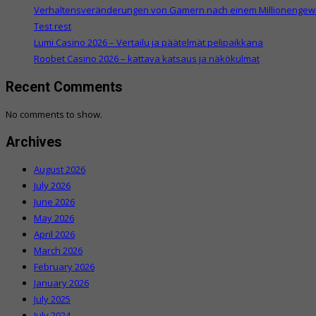
Verhaltensveränderungen von Gamern nach einem Millionengewin
Test rest
Lumi Casino 2026 – Vertailu ja päätelmät pelipaikkana
Roobet Casino 2026 – kattava katsaus ja näkökulmat
Recent Comments
No comments to show.
Archives
August 2026
July 2026
June 2026
May 2026
April 2026
March 2026
February 2026
January 2026
July 2025
July 2024