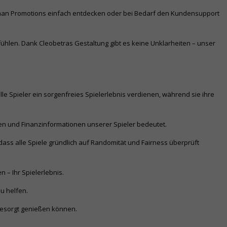
ss man Promotions einfach entdecken oder bei Bedarf den Kundensupport
fühlen. Dank Cleobetras Gestaltung gibt es keine Unklarheiten – unser
lle Spieler ein sorgenfreies Spielerlebnis verdienen, während sie ihre
en und Finanzinformationen unserer Spieler bedeutet.
 dass alle Spiele gründlich auf Randomität und Fairness überprüft
– Ihr Spielerlebnis.
zu helfen.
nbesorgt genießen können.