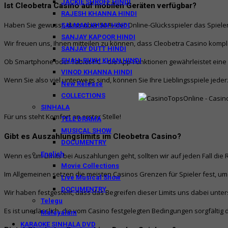
JACKIE SHROFF HINDI
Ist Cleobetra Casino auf mobilen Geräten verfügbar?
RAJESH KHANNA HINDI
Haben Sie gewusst, dass über 50 % der Online-Glücksspieler das Spiel
SALMAN KHAN HINDI
SANJAY KAPOOR HINDI
Wir freuen uns, Ihnen mitteilen zu können, dass Cleobetra Casino komplet
SANJAY DUTT HINDI
SHAH-RUKH KHAN HINDI
Ob Smartphone oder Tablet-PC – die App-Funktionen gewährleistet eine fl
VINOD KHANNA HINDI
Wenn Sie also viel unterwegs sind, können Sie Ihre Lieblingsspiele jede
New Release
COLLECTIONS
SINHALA
Für uns steht Komfort an erster Stelle!
TELE DRAMA
MUSICAL SHOW
Gibt es Auszahlungslimits im Cleobetra Casino?
DOCUMENTRY
English
Wenn es um Limits bei Auszahlungen geht, sollten wir auf jeden Fall die
Movie Collections
Im Allgemeinen setzen die meisten Casinos Grenzen für Spieler fest, um 
Live Musical Show
DOCUMENTRY
Wir haben festgestellt, dass das Begreifen dieser Limits uns dabei un
Telegu
Es ist unerlässlich, die vom Casino festgelegten Bedingungen sorgfält
Malayalam
KARAOKE SINHALA DVD