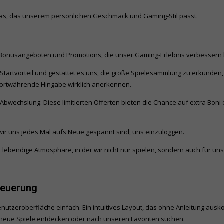
twas, das unserem persönlichen Geschmack und Gaming-Stil passt.
den Bonusangeboten und Promotions, die unser Gaming-Erlebnis verbessern
tartvorteil und gestattet es uns, die große Spielesammlung zu erkunden,
 fortwährende Hingabe wirklich anerkennen.
r Abwechslung. Diese limitierten Offerten bieten die Chance auf extra B
ss wir uns jedes Mal aufs Neue gespannt sind, uns einzuloggen.
lebendige Atmosphäre, in der wir nicht nur spielen, sondern auch für un
teuerung
utzeroberfläche einfach. Ein intuitives Layout, das ohne Anleitung ausko
r neue Spiele entdecken oder nach unseren Favoriten suchen.