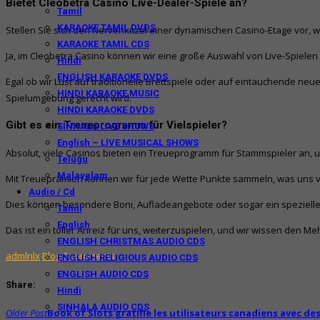
Bietet Cleobetra Casino Live-Dealer-Spiele an?
Tamil
KARAOKE TAMIL DVDS
Stellen Sie sich den Nervenkitzel einer dynamischen Casino-Etage vor, 
KARAOKE TAMIL CDS
Ja, im Cleobetra Casino können wir eine große Auswahl von Live-Spielen
Hindi
ENGLISH KARAOKE DVDS
Egal ob wir Lust auf traditionelle Brettspiele oder auf eintauchende ne
HINDI KARAOKE MUSIC
Spielumgebung gerecht wird.
HINDI KARAOKE DVDS
Gibt es ein Treueprogramm für Vielspieler?
SINHALA LIVE SHOWS
English – LIVE MUSICAL SHOWS
Absolut, viele Casinos bieten ein Treueprogramm für Stammspieler an, un
Telugu
Malayalam
Mit Treueprämien können wir für jede Wette Punkte sammeln, was uns ve
Audio / Cd
Dies können besondere Boni, Aufladeangebote oder sogar ein spezielle
Tamil
English
Das ist ein toller Anreiz für uns, weiterzuspielen, und wir wissen den
ENGLISH CHRISTMAS AUDIO CDS
admlnlx
Blog
0 comments
ENGLISH RELIGIOUS AUDIO CDS
ENGLISH AUDIO CDS
Share:
Hindi
SINHALA AUDIO CDS
Post
Older Post
Book of Slots gratifie les utilisateurs canadiens avec d