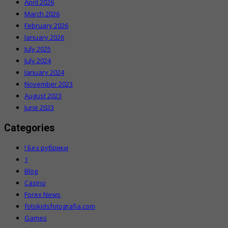
April 2026
March 2026
February 2026
January 2026
July 2025
July 2024
January 2024
November 2023
August 2023
June 2023
Categories
! Без рубрики
1
Blog
Casino
Forex News
fotokidsfotografia.com
Games