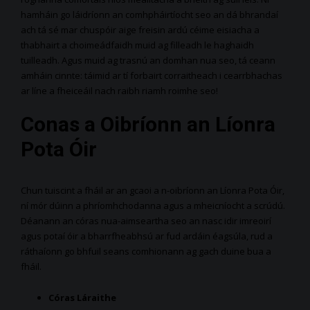
hamháin go láidríonn an comhpháirtíocht seo an dá bhrandaí
ach tá sé mar chuspóir aige freisin ardú céime eisiacha a
thabhairt a choimeádfaidh muid ag filleadh le haghaidh
tuilleadh. Agus muid ag trasnú an domhan nua seo, tá ceann
amháin cinnte: táimid ar tí forbairt corraitheach i cearrbhachas
ar líne a fheiceáil nach raibh riamh roimhe seo!
Conas a Oibríonn an Líonra
Pota Óir
Chun tuiscint a fháil ar an gcaoi a n-oibríonn an Líonra Pota Óir,
ní mór dúinn a phríomhchodanna agus a mheicníocht a scrúdú.
Déanann an córas nua-aimseartha seo an nasc idir imreoirí
agus potaí óir a bharrfheabhsú ar fud ardáin éagsúla, rud a
ráthaíonn go bhfuil seans comhionann ag gach duine bua a
fháil.
Córas Láraithe