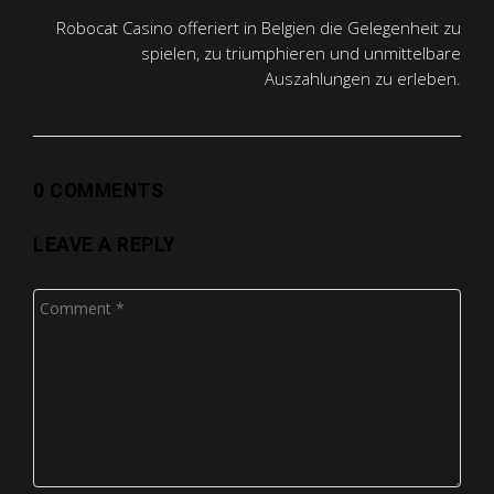
Robocat Casino offeriert in Belgien die Gelegenheit zu
spielen, zu triumphieren und unmittelbare
Auszahlungen zu erleben.
0 COMMENTS
LEAVE A REPLY