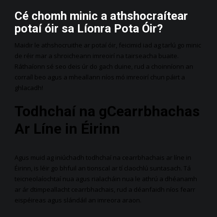
Cé chomh minic a athshocraítear
potaí óir sa Líonra Pota Óir?
Maidir le athshocruithe ar potaí óir, feicimid iad ag tarlú go minic
de réir mar a shroicheann imreoirí na tairseacha buaite.
Ráthaíonn sé seo deis úr do gach duine, rud a choinníonn an
corraíl beo agus a mheallann níos mó imreoirí chun páirt a
ghlacadh!
Todhchaí na gCearrbhachas
Ar Líne in Éirinn
Agus muid ag iniúchadh todhchaí na cearrbhachais ar líne in
Éirinn, is léir go bhfuil an tionscal ar tí claochlú suntasach. Tá
teicneolaíochtaí nua agus rialacháin nua le athrú a dhéanamh
ar ár dtimpeallacht cearrbhachais, rud a déanfaidh níos fearr
eispéireas agus slándáil an imreora araon.