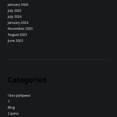
January 2026
July 2025
July 2024
January 2024
November 2023
August 2023
June 2023
Categories
! Без рубрики
1
Blog
Casino