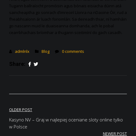
Tugann ballraíocht promóisin agus bónais eisiacha dúinn atá
saincheaptha go sonrach d’imreoirí Líonra na nDaoine Óir, rud a
fheabhsaíonn ár luach foriomlán. Sa deireadh thiar, ní hamháin
go nascann muid le duaiseanna domhanda, ach le pobal
cearrbhachais bríomhar a thugann sceitimíní do gach casadh.
admlnlx
Blog
0 comments
Share:
Post
OLDER POST
Kasyno NV – Graj w najlepiej oceniane sloty online tylko
navigation
w Polsce
NEWER POST