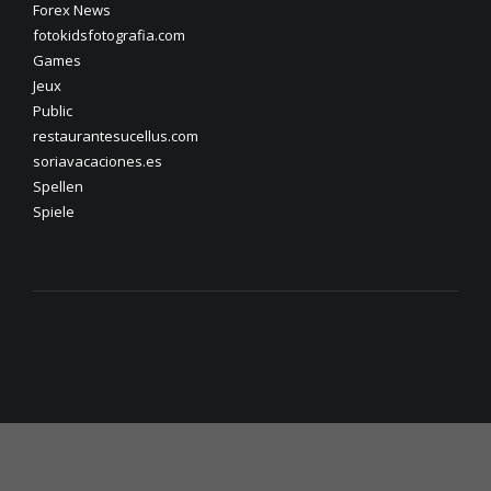
Forex News
fotokidsfotografia.com
Games
Jeux
Public
restaurantesucellus.com
soriavacaciones.es
Spellen
Spiele