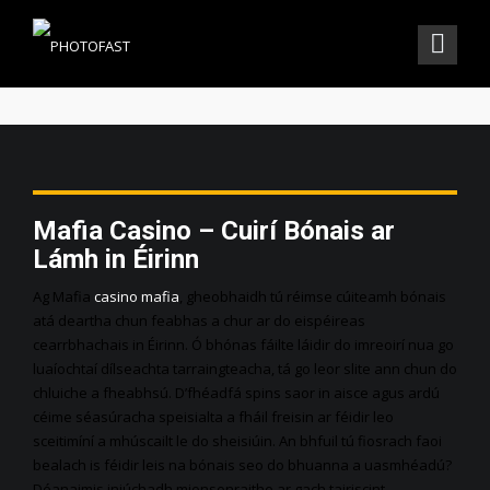
THE BLOG SINGLE
Mafia Casino – Cuirí Bónais ar
Lámh in Éirinn
Ag Mafia
casino mafia
, gheobhaidh tú réimse cúiteamh bónais
atá deartha chun feabhas a chur ar do eispéireas
cearrbhachais in Éirinn. Ó bhónas fáilte láidir do imreoirí nua go
luaíochtaí dílseachta tarraingteacha, tá go leor slite ann chun do
chluiche a fheabhsú. D’fhéadfá spins saor in aisce agus ardú
céime séasúracha speisialta a fháil freisin ar féidir leo
sceitimíní a mhúscailt le do sheisiúin. An bhfuil tú fiosrach faoi
bealach is féidir leis na bónais seo do bhuanna a uasmhéadú?
Déanaimis iniúchadh mionsonraithe ar gach tairiscint.