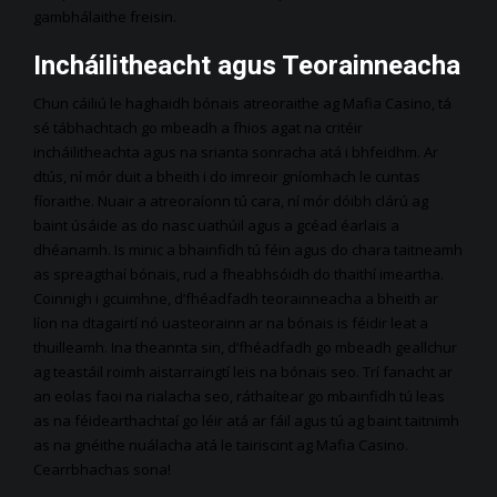
gambhálaithe freisin.
Incháilitheacht agus Teorainneacha
Chun cáiliú le haghaidh bónais atreoraithe ag Mafia Casino, tá
sé tábhachtach go mbeadh a fhios agat na critéir
incháilitheachta agus na srianta sonracha atá i bhfeidhm. Ar
dtús, ní mór duit a bheith i do imreoir gníomhach le cuntas
fíoraithe. Nuair a atreoraíonn tú cara, ní mór dóibh clárú ag
baint úsáide as do nasc uathúil agus a gcéad éarlais a
dhéanamh. Is minic a bhainfidh tú féin agus do chara taitneamh
as spreagthaí bónais, rud a fheabhsóidh do thaithí imeartha.
Coinnigh i gcuimhne, d’fhéadfadh teorainneacha a bheith ar
líon na dtagairtí nó uasteorainn ar na bónais is féidir leat a
thuilleamh. Ina theannta sin, d’fhéadfadh go mbeadh geallchur
ag teastáil roimh aistarraingtí leis na bónais seo. Trí fanacht ar
an eolas faoi na rialacha seo, ráthaítear go mbainfidh tú leas
as na féidearthachtaí go léir atá ar fáil agus tú ag baint taitnimh
as na gnéithe nuálacha atá le tairiscint ag Mafia Casino.
Cearrbhachas sona!