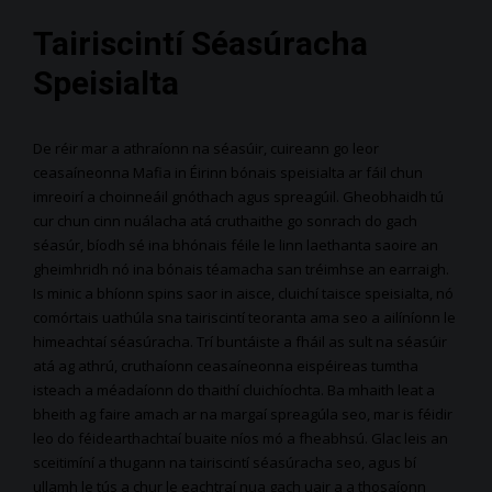
Tairiscintí Séasúracha
Speisialta
De réir mar a athraíonn na séasúir, cuireann go leor
ceasaíneonna Mafia in Éirinn bónais speisialta ar fáil chun
imreoirí a choinneáil gnóthach agus spreagúil. Gheobhaidh tú
cur chun cinn nuálacha atá cruthaithe go sonrach do gach
séasúr, bíodh sé ina bhónais féile le linn laethanta saoire an
gheimhridh nó ina bónais téamacha san tréimhse an earraigh.
Is minic a bhíonn spins saor in aisce, cluichí taisce speisialta, nó
comórtais uathúla sna tairiscintí teoranta ama seo a ailíníonn le
himeachtaí séasúracha. Trí buntáiste a fháil as sult na séasúir
atá ag athrú, cruthaíonn ceasaíneonna eispéireas tumtha
isteach a méadaíonn do thaithí cluichíochta. Ba mhaith leat a
bheith ag faire amach ar na margaí spreagúla seo, mar is féidir
leo do féidearthachtaí buaite níos mó a fheabhsú. Glac leis an
sceitimíní a thugann na tairiscintí séasúracha seo, agus bí
ullamh le tús a chur le eachtraí nua gach uair a a thosaíonn