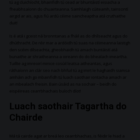
tú ag cluichíocht, bhainfidh tú cead ar bhuntáistí eisiacha a
fheabhsaíonn do chuairteanna. Samhlaigh cúiteamh, tairiscintí
airgid ar ais, agus fiú ardú céime saincheaptha atá cruthaithe
duit!
Is é atá i gceist ná bronntanas a fháil as do dhílseacht agus do
dhúthracht. De réir mar a ardóidh tú suas na céimeanna laistigh
den scéim dílseachta, gheobhaidh tú amach buntáistí atá
bunaithe ar shraitheanna a oireann do do bhealach imeartha.
Tuillte ag imreoirí minice cosúil leatsa aitheantas, agus
ráthaíonn an clár seo nach bhfuil tú ag imirt le haghaidh siamsa
amháin ach go mbainfidh tú luach saothair iontacha amach ar
an mbealach freisin. Bain úsáid as na sochair – beidh do
eispéireas cearrbhachais buíoch díot!
Luach saothair Tagartha do
Chairde
Má tá cairde agat ar breá leo cearrbhachas, is féidir le hiad a