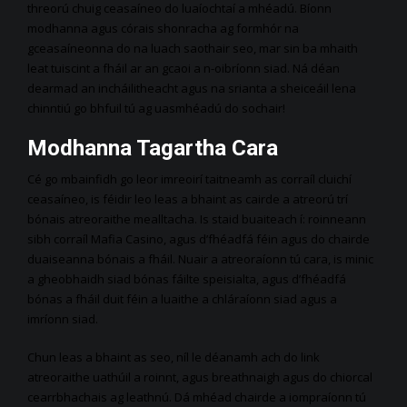
threorú chuig ceasaíneo do luaíochtaí a mhéadú. Bíonn
modhanna agus córais shonracha ag formhór na
gceasaíneonna do na luach saothair seo, mar sin ba mhaith
leat tuiscint a fháil ar an gcaoi a n-oibríonn siad. Ná déan
dearmad an incháilitheacht agus na srianta a sheiceáil lena
chinntiú go bhfuil tú ag uasmhéadú do sochair!
Modhanna Tagartha Cara
Cé go mbainfidh go leor imreoirí taitneamh as corraíl cluichí
ceasaíneo, is féidir leo leas a bhaint as cairde a atreorú trí
bónais atreoraithe mealltacha. Is staid buaiteach í: roinneann
sibh corraíl Mafia Casino, agus d’fhéadfá féin agus do chairde
duaiseanna bónais a fháil. Nuair a atreoraíonn tú cara, is minic
a gheobhaidh siad bónas fáilte speisialta, agus d’fhéadfá
bónas a fháil duit féin a luaithe a chláraíonn siad agus a
imríonn siad.
Chun leas a bhaint as seo, níl le déanamh ach do link
atreoraithe uathúil a roinnt, agus breathnaigh agus do chiorcal
cearrbhachais ag leathnú. Dá mhéad chairde a iompraíonn tú