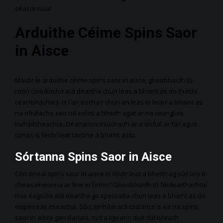
séasúr nua!
Arduithe Céime Spins Saor
in Aisce
Maidir le arduithe céime spins saor in aisce, gheobhaidh tú
raon cineálacha atá deartha chun leas a bhaint as do thaithí
cearrbhachais. Is í an eochair chun an leas is fearr a bhaint as
na ofrálacha seo ná eolas a bheith agat ar na ceanglais
incháilitheachta. Déanaimis iniúchadh ar a bhfuil ar fáil agus
conas is féidir leat tairbhe a bhaint astu.
Sórtanna Spins Saor in Aisce
Cén cineál spins saor in aisce is féidir leat a bheith ag súil leis ó
cheasaíneonna ar líne in Éirinn? Gheobhaidh tú féidearthachtaí
nua éagsúla atá deartha go speisialta chun leas a bhaint as do
eispéireas imeartha. Sórt amháin atá coitianta is ea na spins
saor in aisce gan éarlais, rud a ligeann duit dul isteach