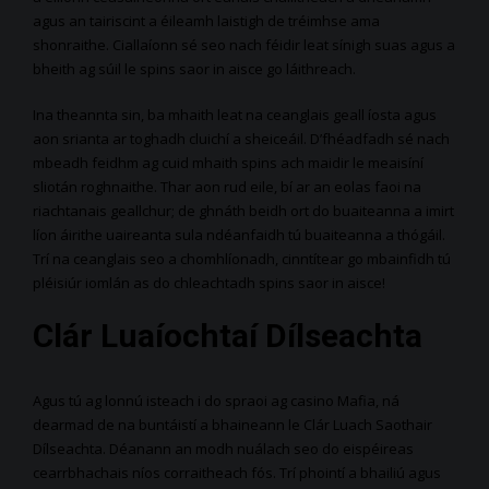
agus an tairiscint a éileamh laistigh de tréimhse ama
shonraithe. Ciallaíonn sé seo nach féidir leat sínigh suas agus a
bheith ag súil le spins saor in aisce go láithreach.
Ina theannta sin, ba mhaith leat na ceanglais geall íosta agus
aon srianta ar toghadh cluichí a sheiceáil. D’fhéadfadh sé nach
mbeadh feidhm ag cuid mhaith spins ach maidir le meaisíní
sliotán roghnaithe. Thar aon rud eile, bí ar an eolas faoi na
riachtanais geallchur; de ghnáth beidh ort do buaiteanna a imirt
líon áirithe uaireanta sula ndéanfaidh tú buaiteanna a thógáil.
Trí na ceanglais seo a chomhlíonadh, cinntítear go mbainfidh tú
pléisiúr iomlán as do chleachtadh spins saor in aisce!
Clár Luaíochtaí Dílseachta
Agus tú ag lonnú isteach i do spraoi ag casino Mafia, ná
dearmad de na buntáistí a bhaineann le Clár Luach Saothair
Dílseachta. Déanann an modh nuálach seo do eispéireas
cearrbhachais níos corraitheach fós. Trí phointí a bhailiú agus