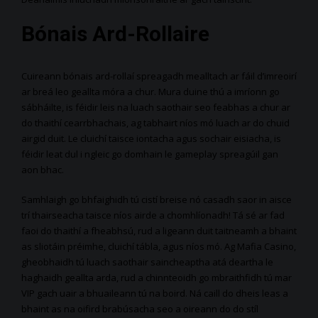
Bónais Ard-Rollaire
Cuireann bónais ard-rollaí spreagadh mealltach ar fáil d’imreoirí
ar breá leo geallta móra a chur. Mura duine thú a imríonn go
sábháilte, is féidir leis na luach saothair seo feabhas a chur ar
do thaithí cearrbhachais, ag tabhairt níos mó luach ar do chuid
airgid duit. Le cluichí taisce iontacha agus sochair eisiacha, is
féidir leat dul i ngleic go domhain le gameplay spreagúil gan
aon bhac.
Samhlaigh go bhfaighidh tú cistí breise nó casadh saor in aisce
trí thairseacha taisce níos airde a chomhlíonadh! Tá sé ar fad
faoi do thaithí a fheabhsú, rud a ligeann duit taitneamh a bhaint
as sliotáin préimhe, cluichí tábla, agus níos mó. Ag Mafia Casino,
gheobhaidh tú luach saothair saincheaptha atá deartha le
haghaidh geallta arda, rud a chinnteoidh go mbraithfidh tú mar
VIP gach uair a bhuaileann tú na boird. Ná caill do dheis leas a
bhaint as na oifird brabúsacha seo a oireann do do stíl