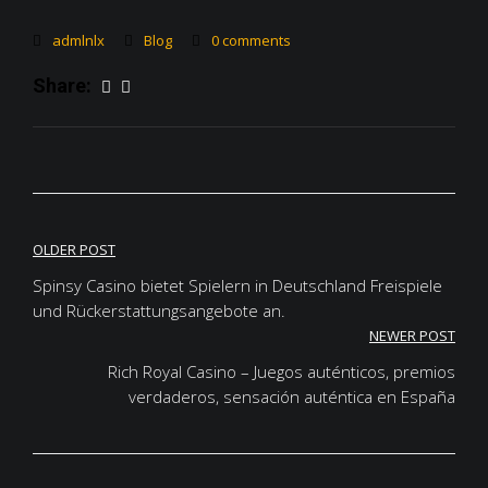
admlnlx
Blog
0 comments
Share:
Post
OLDER POST
Spinsy Casino bietet Spielern in Deutschland Freispiele
navigation
und Rückerstattungsangebote an.
NEWER POST
Rich Royal Casino – Juegos auténticos, premios
verdaderos, sensación auténtica en España