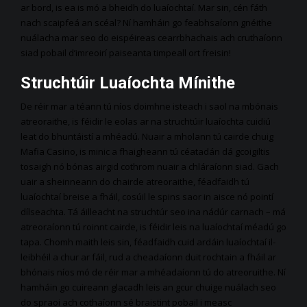
ar bord, is ea is mó a bheidh do luaíochtaí. Mar sin, cén fáth
nach scaipfeá an scéal? Ní hamháin go feabhsaíonn gnéithe
nuálacha mar seo do eispéireas cearrbhachais ach cruthaíonn
siad pobail d’imreoirí paiseanta timpeall ort freisin!
Struchtúir Luaíochta Mínithe
De réir mar a téann tú níos doimhne isteach i saol na mbónais
atreoraithe, is féidir le eolas ar na struchtúir luaíochta cuidiú
leat do bhuntáistí a mhéadú. Nuair a mholann tú cairde chuig
Mafia Casino, is minic a fhaigheann tú céatadán dá gcoigiltis
tosaigh nó bónas airgid cothrom nuair a chláraíonn siad. Gach
uair a sheinneann do chairde atreoraithe, féadfaidh tú
luaíochtaí breise a fháil, cosúil le spins saor in aisce nó pointí
dílseachta. Tá áilleacht na struchtúr seo ina nádúr carnach – má
atreoraíonn tú roinnt cairde, is féidir leis na luaíochtaí méadú go
tapa. Chomh maith leis sin, féadfaidh cuid ardáin luaíochtaí il-
leibhéil a chur ar fáil, rud a cheadaíonn duit rochtain a fháil ar
bhónais níos mó de réir mar a mhéadaíonn tú do atreoruithe. Ní
hamháin go cuireann glacadh leis an gcur chuige nuálach seo
do spraoi ach cothaíonn sé braistint pobail i measc