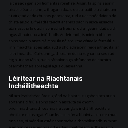
láithreach gan aon tiomantas roimh ré. Ansin, tá spins saor in
aisce le éarlais ann, a thugann duais duit a luaithe a chuireann
tú airgead ar do chuntas pearsanta, rud a uasmhéadaíonn do
chiste airgid. D’fhéadfá teacht ar spins saor in aisce eisiacha
atá nasctha le cluichí sonracha freisin, rud a ligeann duit cluichí
agus ábhair nua a iniúchadh. Ar deireadh, is minic a bhíonn
spins saor in aisce tréimhsiúla nó arduithe céime le feiceáil le
linn imeachtaí speisialta, rud a sholáthraíonn féidearthachtaí ar
leith imeartha. Cuireann gach ceann de na roghanna seo rud
éigin úr don tábla, rud a ráthaíonn go bhfanann do eachtra
cearrbhachais spreagúil agus duaiseanna.
Léirítear na Riachtanais
Incháilitheachta
Níl ach leathchéad faoin gcéad na hoibre i tuigbhealach ar na
sortanna difriúla spins saor in aisce; tá sé chomh
príomhriachtanach céanna na ceanglais incháilitheachta a
bheith ar eolas agat. Chun leas iomlán a bhaint as na cur chun
cinn seo, ní mór duit critéir shonracha a chomhlíonadh. Is minic
a éilíonn ceasaíneonna ort éarlais cháilitheach a dhéanamh