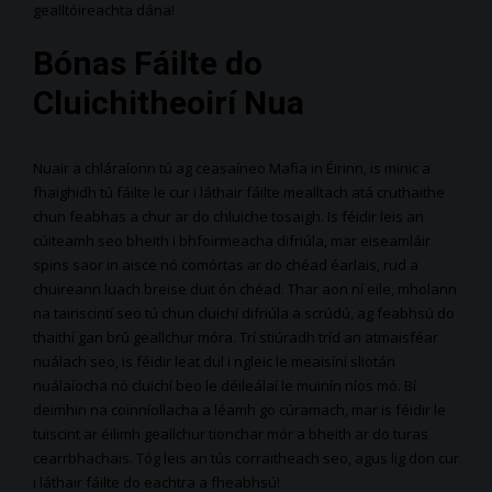
gealltóireachta dána!
Bónas Fáilte do
Cluichitheoirí Nua
Nuair a chláraíonn tú ag ceasaíneo Mafia in Éirinn, is minic a
fhaighidh tú fáilte le cur i láthair fáilte mealltach atá cruthaithe
chun feabhas a chur ar do chluiche tosaigh. Is féidir leis an
cúiteamh seo bheith i bhfoirmeacha difriúla, mar eiseamláir
spins saor in aisce nó comórtas ar do chéad éarlais, rud a
chuireann luach breise duit ón chéad. Thar aon ní eile, mholann
na tairiscintí seo tú chun cluichí difriúla a scrúdú, ag feabhsú do
thaithí gan brú geallchur móra. Trí stiúradh tríd an atmaisféar
nuálach seo, is féidir leat dul i ngleic le meaisíní sliotán
nuálaíocha nó cluichí beo le déileálaí le muinín níos mó. Bí
deimhin na coinníollacha a léamh go cúramach, mar is féidir le
tuiscint ar éilimh geallchur tionchar mór a bheith ar do turas
cearrbhachais. Tóg leis an tús corraitheach seo, agus lig don cur
i láthair fáilte do eachtra a fheabhsú!