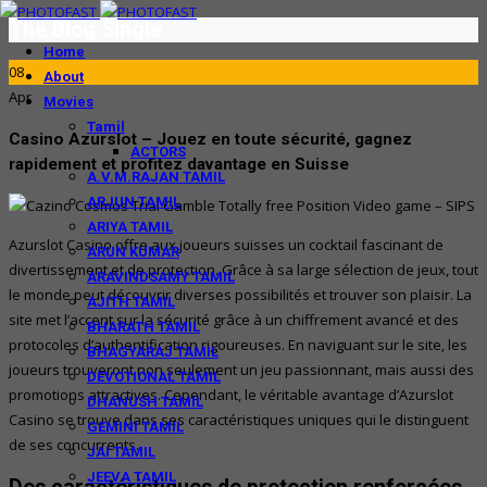
The Blog Single
Home
08
About
Apr
Movies
Tamil
Casino Azurslot – Jouez en toute sécurité, gagnez
ACTORS
rapidement et profitez davantage en Suisse
A.V.M.RAJAN TAMIL
ARJUN TAMIL
ARIYA TAMIL
Azurslot Casino offre aux joueurs suisses un cocktail fascinant de
ARUN KUMAR
divertissement et de protection. Grâce à sa large sélection de jeux, tout
ARAVINDSAMY TAMIL
le monde peut découvrir diverses possibilités et trouver son plaisir. La
AJITH TAMIL
site met l’accent sur la sécurité grâce à un chiffrement avancé et des
BHARATH TAMIL
protocoles d’authentification rigoureuses. En naviguant sur le site, les
BHAGYARAJ TAMIL
joueurs trouveront non seulement un jeu passionnant, mais aussi des
DEVOTIONAL TAMIL
promotions attractives. Cependant, le véritable avantage d’Azurslot
DHANUSH TAMIL
Casino se trouve dans ses caractéristiques uniques qui le distinguent
GEMINI TAMIL
de ses concurrents.
JAI TAMIL
JEEVA TAMIL