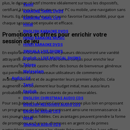
plus, le design réactif s’montre idéalement sur tous les dispositifs,
Tamil
certifiant à tous les utilisateurs, sur PC ou mobile, une navigation sans
KARAOKE TAMIL DVDS
heurts. En définitive, Azurslot Casino favorise l’accessibilité, pour que
KARAOKE TAMIL CDS
chaque session soit enjouée et efficace.
Hindi
ENGLISH KARAOKE DVDS
Promotions et offres pour enrichir votre
HINDI KARAOKE MUSIC
session de jeu
HINDI KARAOKE DVDS
SINHALA LIVE SHOWS
En explorant Azurslot Casino, les joueurs découvriront une variété
English – LIVE MUSICAL SHOWS
attrayante de promotions et de bonus conçus pour enrichir leur
Telugu
aventure de jeu. Le casino offre des bonus de bienvenue généreux
Malayalam
qui permettent aux nouveaux utilisateurs de commencer
Audio / Cd
avantageusement et de augmenter leurs premiers dépôts. Cela
Tamil
augmente non seulement leur budget initial, mais aussi leurs
English
probabilités de vivre des instants de jeu mémorables.
ENGLISH CHRISTMAS AUDIO CDS
Pour ses habitués, Azurslot Casino va encore plus loin en proposant
ENGLISH RELIGIOUS AUDIO CDS
un programme de fidélité, garantissant ainsi une reconnaissance à
ENGLISH AUDIO CDS
ses joueurs les plus fidèles. Ces avantages peuvent prendre la forme
Hindi
de promotions exclusives, d’remises en argent ou de primes
SINHALA AUDIO CDS
particulières conçus pour les clients fréquents. Grâce à ces offres