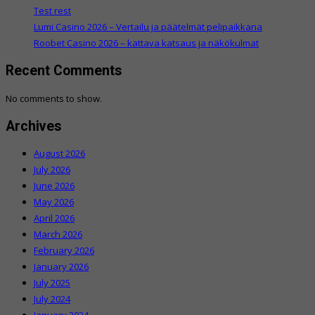
Test rest
Lumi Casino 2026 – Vertailu ja päätelmät pelipaikkana
Roobet Casino 2026 – kattava katsaus ja näkökulmat
Recent Comments
No comments to show.
Archives
August 2026
July 2026
June 2026
May 2026
April 2026
March 2026
February 2026
January 2026
July 2025
July 2024
January 2024