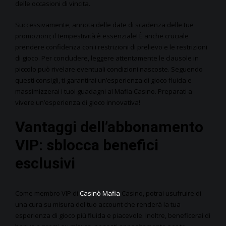
delle occasioni di vincita.
Successivamente, annota delle date di scadenza delle tue
promozioni; il tempestività è essenziale! È anche cruciale
prendere confidenza con i restrizioni di prelievo e le restrizioni
di gioco. Per concludere, leggere attentamente le clausole in
piccolo può rivelare eventuali condizioni nascoste. Seguendo
questi consigli, ti garantirai un’esperienza di gioco fluida e
massimizzerai i tuoi guadagni al Mafia Casino. Preparati a
vivere un’esperienza di gioco innovativa!
Vantaggi dell’abbonamento
VIP: sblocca benefici
esclusivi
Come membro VIP di
Casinò Mafia
Casino, potrai usufruire di
una cura su misura del tuo account che renderà la tua
esperienza di gioco più fluida e piacevole. Inoltre, beneficerai di