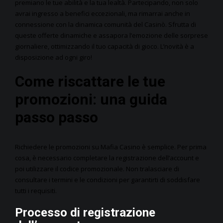
premiano le tue abilità e la tua lealtà. Partecipando, non solo
avrai ingresso a benefici eccezionali, ma rimarrai anche in
connessione con la dinamica comunità del Casinò. Sfrutta di
queste offerte dinamiche e assapora l’emozione delle sorprese
giornaliere, ottimizzando il tuo capacità di gioco. L’novità è a
disposizione ad ogni giro!
Come riscattare le tue
promozioni: una guida
passo passo
Richiedere le promozioni su Mafia Casino è semplice. Per prima
cosa, è necessario completare la registrazione dell’account e
poi utilizzare il codice promozionale. Non tralasciare di
consultare i termini e le condizioni per garantirti di soddisfare
tutti i requisiti.
Processo di registrazione