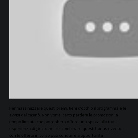
Per massimizzare questi premi, tieni d’occhio il programma e le
avvisi del casinò. Non vorrai certo perderti le promozioni a
tempo limitato che potrebbero offrire una spinta alla tua
esperienza di gioco. Inoltre, combinare questi bonus evento
con le offerte in corso può condurre a opportunità