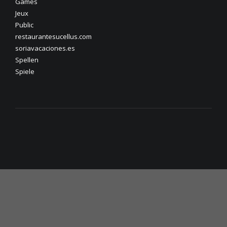
Games
Jeux
Public
restaurantesucellus.com
soriavacaciones.es
Spellen
Spiele