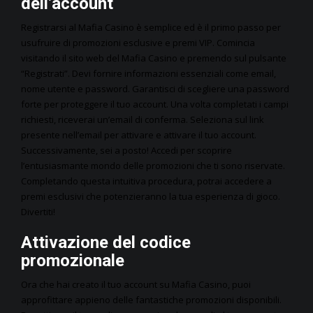
dell’account
Registrarsi al Mafia Casino è semplice ed è il primo passo per
usufruire di promozioni esclusive e premi VIP. Comincia
visitando il sito web del Mafia Casino e premendo sul pulsante
“Registrati”. Devi fornire informazioni essenziali come email,
nome utente e password. Garantisci di scegliere una password
forte per proteggere il tuo account. Una volta completati i campi
richiesti, riceverai un’email di conferma. Seleziona sul link
presente nell’email per attivare e attivare il tuo account.
Successivamente, sei a posto! Accedi per scoprire
l’entusiasmante mondo delle promozioni che ti sono riservate.
Completando questa intuitiva procedura, potrai accedere a
premi esclusivi che potenzieranno la tua esperienza di gioco.
Divertiti!
Attivazione del codice
promozionale
Ora che hai creato il tuo account su Mafia Casino, puoi
approfittare appieno delle fantastiche promozioni disponibili.