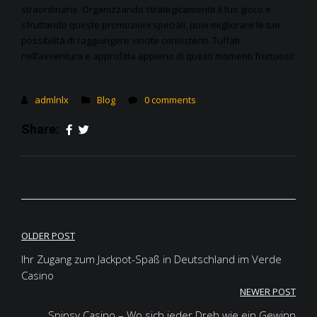
straordinarie. Organizzando strategicamente il tuo gioco e
sfruttando queste promozioni speciali, puoi migliorare le tue
possibilità di raggiungere vincite consistenti. Tuffati
nell’avventura e approfitta appieno di questi momenti fruttuosi!
admlnlx
Blog
0 comments
Share:
Post
OLDER POST
Ihr Zugang zum Jackpot-Spaß in Deutschland im Verde
navigation
Casino
NEWER POST
Spinsy Casino – Wo sich jeder Dreh wie ein Gewinn