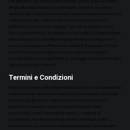
Per attivare il tuo codice promozionale, accedi al tuo account e
dirigiti alla sezione cassa o promozioni. Troverai un campo
specifico per i codici promozionali. Inserisci semplicemente il tuo
codice personale, controllando che non ci siano errori di
battitura, e seleziona su “Applica”. Se tutto è andato a buon
fine, troverai il bonus accreditato sul tuo saldo. È semplicissimo!
Non tralasciare di controllare regolarmente le promozioni in
corso; nuovi codici e offerte sono inseriti di frequente. Con un
po’ di fantasia, puoi migliorare la tua esperienza di gioco.
Lanciati nell’azione e approfitta di i vantaggi che sono riservati a
i giocatori più abili come te!
Termini e Condizioni
Prima di usufruire delle offerte di Mafia Casino, è fondamentale
comprenderne i termini e le condizioni. Innanzitutto, assicurati
di essere un giocatore registrato e verifica il tuo account.
Dopodiché, esamina i criteri di idoneità specifici della
promozione, come i versamenti minimi o i requisiti di
scommessa. Non dimenticare di inserire eventuali codici
promozionali, se necessari: ometterli potrebbe farti mancare