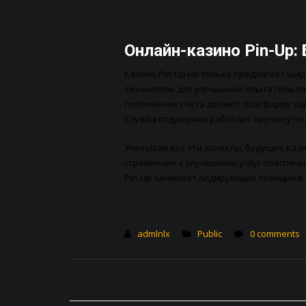
Онлайн-казино Pin-Up:
Казино Pin-Up не только предлагает ши
технологии для улучшения опыта польз
пополнения счета делают платформу удоб
Служба поддержки работает круглосуточ
Учитывая все эти аспекты, будущее ка
стремление к улучшению услуг обеспечи
Pin-Up занимает лидирующие позиции в 
admlnlx
Public
0 comments