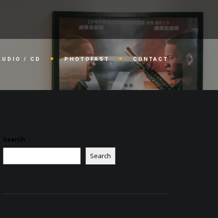
AUDIO / CD
PHOTOFAST
CONTACT
Search
Search