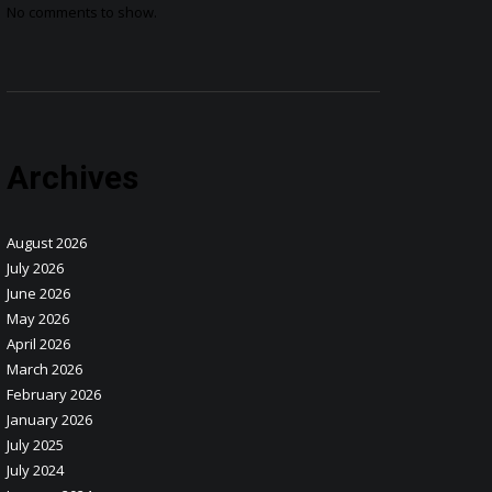
No comments to show.
Archives
August 2026
July 2026
June 2026
May 2026
April 2026
March 2026
February 2026
January 2026
July 2025
July 2024