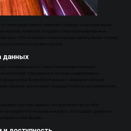
та также существенно изменяет подход к азартным играм.
ия игроков, помогают создавать персонализированные
кий опыт. Это позволяет казино предоставлять более точные
од потребности каждого игрока.
а данных
тоит на первом месте. Новые технологии помогают
ользователей. Современные системы шифрования и
т процесс игры более безопасным и защищают личные
ким образом, игроки могут сосредоточиться на развлечении,
ровневую систему защиты, которая включает в себя
ы на предмет потенциальных угроз. Это создает доверие у
пулярности платформы.
 и доступность