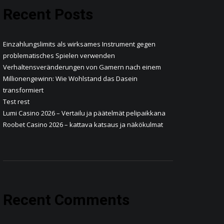
Recent Posts
Einzahlungslimits als wirksames Instrument gegen
problematisches Spielen verwenden
Verhaltensveränderungen von Gamern nach einem
Millionengewinn: Wie Wohlstand das Dasein
transformiert
Test rest
Lumi Casino 2026 – Vertailu ja päätelmät pelipaikkana
Roobet Casino 2026 – kattava katsaus ja näkökulmat
Recent Comments