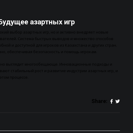
 Будущее азартных игр
рокий выбор азартных игр, но и активно внедряет новые
ователей. Система быстрых выводов и множество способов
ной и доступной для игроков из Казахстана и других стран.
но, обеспечивая безопасность и помощь игрокам.
зино выглядит многообещающе. Инновационные подходы и
вают стабильный рост и развитие индустрии азартных игр, и
этом процессе.
Share: