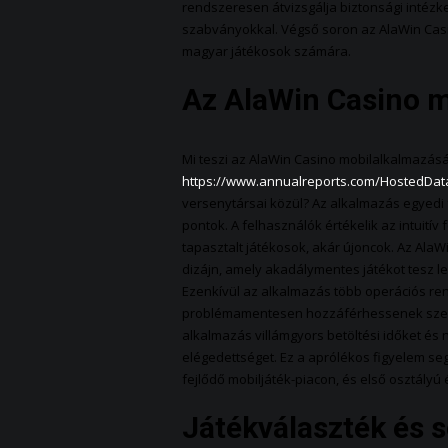
rendszeresen átvizsgálja biztonsági intézke
szabványokkal. Végső soron az AlaWin Casin
magyar játékosok számára.
Az AlaWin Casino m
Mi teszi az AlaWin Casino mobilalkalmazásá
https://www.annualreports.com/HostedDat
versenytársai közül? Az alkalmazás egyedi f
pontok. A felhasználók értékelik az intuitív
tapasztalt játékosok, akár újoncok. Az Ala
dizájn, amely akadálymentes játékot tesz l
Ezenkívül az alkalmazás több operációs ren
problémamentesen hozzáférhessenek szeret
alkalmazás villámgyors betöltési időket és 
elégedettséget. Ez a aprólékos figyelem s
fejlődő mobiljáték-piacon, és első osztály
Játékválaszték és 