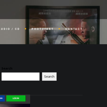
AUDIO / CD
PHOTOFAST
CONTACT
Search
Search