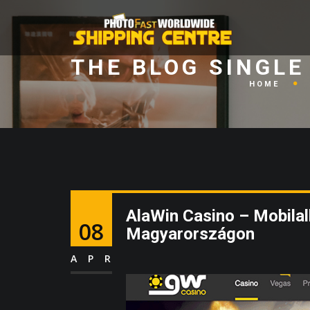
THE BLOG SINGLE
HOME
AlaWin Casino – Mobila
08
Magyarországon
APR