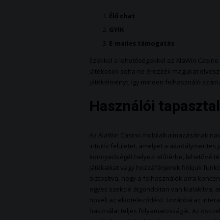
Élő chat
GYIK
E-mailes támogatás
Ezekkel a lehetőségekkel az AlaWin Casino 
játékosok soha ne érezzék magukat elveszv
játékélményt, így minden felhasználó szám
Használói tapasztal
Az AlaWin Casino mobilalkalmazásának navi
intuitív felületet, amelyet a akadálymente
könnyedségét helyezi előtérbe, lehetővé t
játékaikat vagy hozzáférjenek fiókjuk funk
biztosítva, hogy a felhasználók arra konce
egyes szekció átgondoltan van kialakítva, am
növeli az elköteleződést. Továbbá az inter
használat teljes folyamatosságát. Az össz