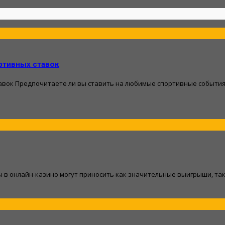
ртивных ставок
авок Предпочитаете ли вы ставить на любимые спортивные события,
ры в онлайн-казино могут приносить как значительные выигрыши, так 