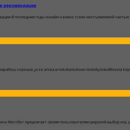
 и рекомендации
ндации В последние годы онлайн-казино стали неотъемлемой частью
apahtuu nopeasti, ja se antaa ensikokemuksen mobiiliystävällisestä käyttö
ду казино Мостбет предлагает своим пользователям широкий выбор и