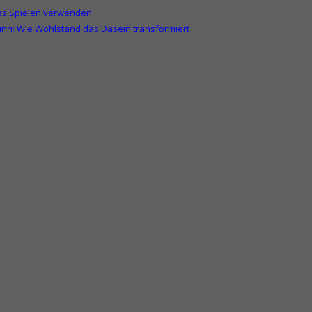
hes Spielen verwenden
n: Wie Wohlstand das Dasein transformiert