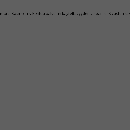
na Kasinolla rakentuu palvelun käytettävyyden ympärille. Sivuston rakenne