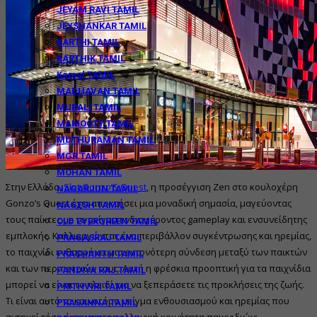
JEYAM RAVI TAMIL
JEYSHANKAR TAMIL
KARTHI TAMIL
KARTHIK TAMIL
Kamal TAMIL
MADHAVAN TAMIL
MURALI TAMIL
MAMOOTY TAMIL
MUTHURAMAN TAMIL
MGR TAMIL
MOHAN TAMIL
Στην Ελλάδα,
Slot Gonzo’S Quest
, η προσέγγιση Zen στο κουλοχέρη
NAGARJUN TAMIL
Gonzo’s Quest έχει αποκτήσει μια μοναδική σημασία, μαγεύοντας
NAGESH TAMIL
τους παίκτες με το μείγμα ενδιαφέροντος gameplay και ενσυνείδητης
OLD EVERGREEN TAMIL
εμπλοκής. Καλλιεργώντας ένα περιβάλλον συγκέντρωσης και ηρεμίας,
PRAGASRAJ TAMIL
το παιχνίδι ενθαρρύνει μια εντονότερη σύνδεση μεταξύ των παικτών
PRASHANTH TAMIL
και των περιπετειών τους. Αυτή η φρέσκια προοπτική για τα παιχνίδια
PANDIYA RAJ TAMIL
μπορεί να είναι το κλειδί για να ξεπεράσετε τις προκλήσεις της ζωής.
PRITHVIRI TAMIL
Τι είναι αυτό το καινοτόμο μείγμα ενθουσιασμού και ηρεμίας που
PRASANNA TAMIL