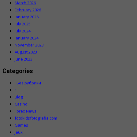
March 2026
February 2026
January 2026
July 2025
July 2024
January 2024
November 2023
August 2023
June 2023
Categories
! Без рубрики
1
Blog
Casino
Forex News
fotokidsfotografia.com
Games
Jeux