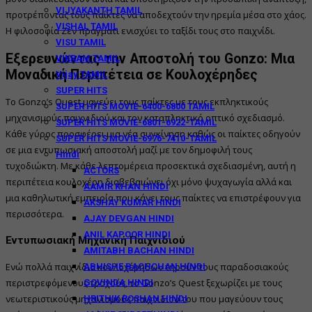
VIJYAKANTH TAMIL
προτρέποντας τους παίκτες να αποδεχτούν την ηρεμία μέσα στο χάος.
VISHAL TAMIL
Η φιλοσοφία Ζεν πράγματι ενισχύει το ταξίδι τους στο παιχνίδι.
VISU TAMIL
Εξερευνώντας την Αποστολή του Gonzo: Μια
VIKRAM TAMIL
Μοναδική Περιπέτεια σε Κουλοχέρηδες
Vijay TAMIL
SUPER HITS
Το Gonzo’s Quest μαγεύει τους παίκτες με τους εκπληκτικούς
SUPER HITS MOVIE-6400-6800 TAMIL
μηχανισμούς παιχνιδιού και τον καταπληκτικό οπτικό σχεδιασμό.
SUPER HITS MOVIE-6801-6922-TAMIL
Κάθε γύρος προσφέρει μια νέα συγκίνηση καθώς οι παίκτες οδηγούν
SUPER HITS MOVIE-6976-7410-TAMIL
σε μια εντυπωσιακή αποστολή μαζί με τον δημοφιλή τους
Hindi
τυχοδιώκτη. Με κάθε λεπτομέρεια προσεκτικά σχεδιασμένη, αυτή η
ACTORS
περιπέτεια κουλοχέρη διαβεβαιώνει όχι μόνο ψυχαγωγία αλλά και
AAMIR KHAN HINDI
μια καθηλωτική εμπειρία που κάνει τους παίκτες να επιστρέφουν για
AKSHAY KUMAR HINDI
περισσότερα.
AJAY DEVGAN HINDI
ANIL KAPOOR HINDI
Εντυπωσιακή Μηχανική Παιχνιδιού
AMITABH BACHAN HINDI
Ενώ πολλά παιχνίδια κουλοχέρηδων τηρούν τους παραδοσιακούς
ABHISHE BACHCHAN HINDI
περιστρεφόμενους τροχούς, το Gonzo’s Quest ξεχωρίζει με τους
GOVINDA HINDI
νεωτεριστικούς μηχανισμούς παιχνιδιού του που μαγεύουν τους
HRITHIK ROSHAN HINDI