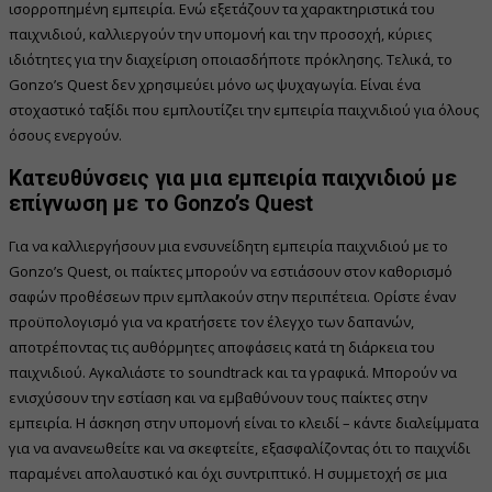
ισορροπημένη εμπειρία. Ενώ εξετάζουν τα χαρακτηριστικά του
παιχνιδιού, καλλιεργούν την υπομονή και την προσοχή, κύριες
ιδιότητες για την διαχείριση οποιασδήποτε πρόκλησης. Τελικά, το
Gonzo’s Quest δεν χρησιμεύει μόνο ως ψυχαγωγία. Είναι ένα
στοχαστικό ταξίδι που εμπλουτίζει την εμπειρία παιχνιδιού για όλους
όσους ενεργούν.
Κατευθύνσεις για μια εμπειρία παιχνιδιού με
επίγνωση με το Gonzo’s Quest
Για να καλλιεργήσουν μια ενσυνείδητη εμπειρία παιχνιδιού με το
Gonzo’s Quest, οι παίκτες μπορούν να εστιάσουν στον καθορισμό
σαφών προθέσεων πριν εμπλακούν στην περιπέτεια. Ορίστε έναν
προϋπολογισμό για να κρατήσετε τον έλεγχο των δαπανών,
αποτρέποντας τις αυθόρμητες αποφάσεις κατά τη διάρκεια του
παιχνιδιού. Αγκαλιάστε το soundtrack και τα γραφικά. Μπορούν να
ενισχύσουν την εστίαση και να εμβαθύνουν τους παίκτες στην
εμπειρία. Η άσκηση στην υπομονή είναι το κλειδί – κάντε διαλείμματα
για να ανανεωθείτε και να σκεφτείτε, εξασφαλίζοντας ότι το παιχνίδι
παραμένει απολαυστικό και όχι συντριπτικό. Η συμμετοχή σε μια