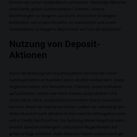
können wir unser Spielerlebnis optimieren. Saisonale Aktionen
und Events geben zudem weitere Chancen, unsere
Belohnungen zu steigern. Lasst uns die besten Strategien
entdecken, um unsere Benefits zu maximieren und unser
Spielerlebnis zu steigern. Was kommt auf uns als Nächstes?
Nutzung von Deposit-
Aktionen
Durch die Nutzung von Einzahlungsboni können wir unser
Gaming-Erlebnis im Rainbet Casino deutlich verbessern. Diese
Angebote bieten uns fantastische Chancen, unser Guthaben
aufzustocken, sodass wir mehr Games ausprobieren und
unser Glück ohne zusätzlichen monetären Stress versuchen
können. Wenn wir Kapital einzahlen, sollten wir unbedingt den
Aktionsbereich nach attraktiven Boni wie Einzahlungsboni oder
extra Credits durchsuchen. Die Nutzung dieser Angebote kann
unsere Spielzeit verlängern und unsere Möglichkeiten auf
große Erfolge erhöhen. Viele Aktionen haben zudem niedrige