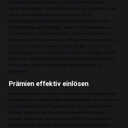
spannende Features bieten, um unser Spielvergnügen
aufrechtzuerhalten. Anschließend sollten wir nachdenken, wie
wir das Bonuskredit am besten einsetzen. Es ist
ausschlaggebend, Games zu spielen, die komplett zu den
Einsatzbedingungen beitragen, damit wir das Maximum aus
unserem Bonuskredit herausholen. Durch ein balanciertes
Spielen und die Fokussierung auf ertragreiche Gelegenheiten
können wir unsere Gewinne effektiv steigern. Die laufende
Beobachtung unseres Fortschritts und ein vorsichtiges Setzen
helfen uns, die Bonuskredite ohne Einzahlung noch weiter zu
verbessern und unser komplettes Spielvergnügen zu
maximieren.
Prämien effektiv einlösen
Beim Entdecken der virtuellen Casinowelt ist die zielgerichtete
Verwendung von Belohnungen wie kostenlosen Spins und Boni
ohne Einzahlung ausschlaggebend für ein optimales Casino-
Erlebnis. Indem wir die Einzelheiten dieser Belohnungen
kennen, können wir unsere eventuellen Profite maximieren.
Hier sind einige Taktiken, die Sie in Betracht ziehen sollten: