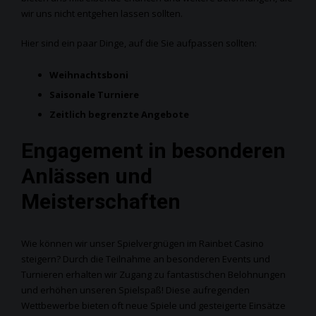
wir uns nicht entgehen lassen sollten.
Hier sind ein paar Dinge, auf die Sie aufpassen sollten:
Weihnachtsboni
Saisonale Turniere
Zeitlich begrenzte Angebote
Engagement in besonderen
Anlässen und
Meisterschaften
Wie können wir unser Spielvergnügen im Rainbet Casino
steigern? Durch die Teilnahme an besonderen Events und
Turnieren erhalten wir Zugang zu fantastischen Belohnungen
und erhöhen unseren Spielspaß! Diese aufregenden
Wettbewerbe bieten oft neue Spiele und gesteigerte Einsätze