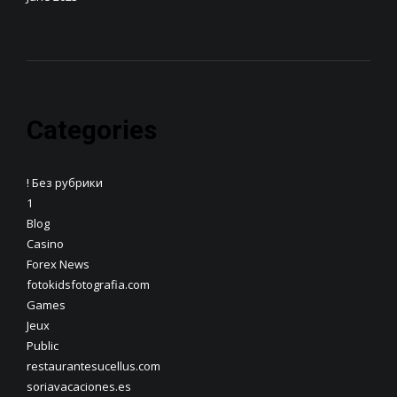
Categories
! Без рубрики
1
Blog
Casino
Forex News
fotokidsfotografia.com
Games
Jeux
Public
restaurantesucellus.com
soriavacaciones.es