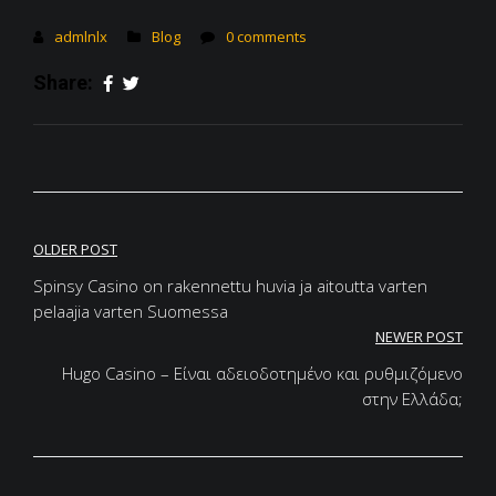
admlnlx
Blog
0 comments
Share:
Post
OLDER POST
Spinsy Casino on rakennettu huvia ja aitoutta varten
navigation
pelaajia varten Suomessa
NEWER POST
Hugo Casino – Είναι αδειοδοτημένο και ρυθμιζόμενο
στην Ελλάδα;