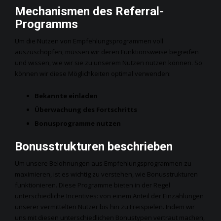
Mechanismen des Referral-
Programms
Um die Nutzen von Empfehlungsprogrammen voll
auszuschöpfen, müssen wir deren Funktionsweise begreifen
und wissen, wie wir sie zu unserem Nutzen nutzen können. So
können wir diese Möglichkeiten optimal verwenden:
Bekannte einladen
Überwachung des Fortschritts
Bonusprogramme nutzen
Bonusstrukturen beschrieben
Um unsere Belohnungen aus Empfehlungsprogrammen zu
maximieren, ist es wichtig zu verstehen, wie Bonusstrukturen
funktionieren. Diese Programme bieten in der Regel
unterschiedliche Incentives: von einem Anteil der Einzahlungen
unserer vermittelten Nutzer bis hin zu Freispielen. Indem wir
uns mit diesen unterschiedlichen Bonustypen vertraut machen,