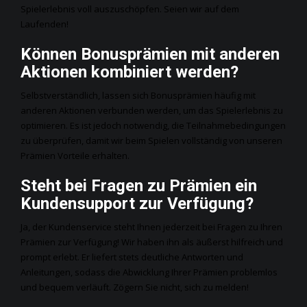
Spielerlebnis voll auszuschöpfen. Seien wir auf dem
Laufenden!
Können Bonusprämien mit anderen
Aktionen kombiniert werden?
Selbstverständlich, lassen sich Bonusprämien häufig mit
anderen Aktionen verbunden werden, um das Spielerlebnis zu
optimieren. Es ist jedoch notwendig, die Teilnahmebedingungen
zu überprüfen, damit wir beim Spielen vollständig von unseren
Prämien Vorteile erhalten.
Steht bei Fragen zu Prämien ein
Kundensupport zur Verfügung?
Ja, der Kundenservice steht Ihnen jederzeit bei Fragen zu Ihren
Prämien zur Verfügung! Wir haben ihn als äußerst hilfreich und
prompt erlebt. Er liefert stets deutliche Antworten und
Anleitungen, sodass die Abwicklung Ihrer Prämien problemlos
und bequem verläuft. Zögern Sie nicht, sich zu melden!