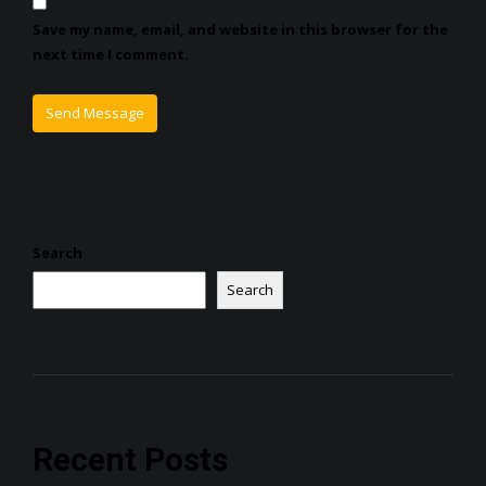
Save my name, email, and website in this browser for the
next time I comment.
Search
Search
Recent Posts