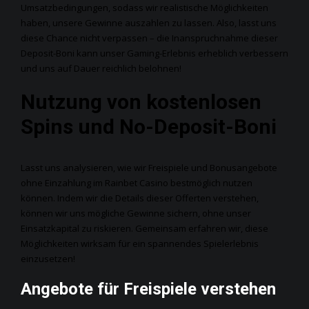
Umsatzbedingungen, sodass wir realistische Möglichkeiten
haben, unsere Gewinne auszahlen zu lassen. Also, lasst uns
diese Chance nicht verpassen – die Inanspruchnahme dieser
Deposit-Boni kann unser Gaming-Erlebnis erheblich verbessern
und uns auf Dauer reichlich belohnen!
Nutzung von kostenlosen
Spins und No-Deposit-Boni
Lasst uns analysieren, wie wir Freispiele und Bonusangebote
ohne Einzahlung im Rainbet Casino bestmöglich nutzen
können. Indem wir die Details dieser Offerten verstehen,
können wir uns mögliche Gewinne sichern, ohne unser
Einsatzkapital zu riskieren. Gemeinsam erfahren wir, diese
Möglichkeiten wirksam für ein spannendes Spielerlebnis
einzusetzen!
Angebote für Freispiele verstehen