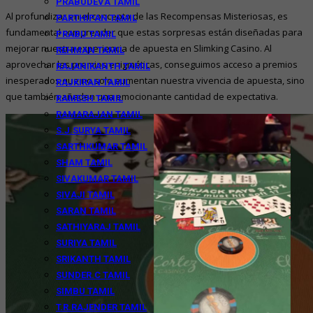
PRABUDEVA TAMIL
Al profundizar en el concepto de las Recompensas Misteriosas, es
PARTHIPAN TAMIL
fundamental comprender que estas sorpresas están diseñadas para
PRABU TAMIL
mejorar nuestra experiencia de apuesta en Slimking Casino. Al
REHMAN TAMIL
aprovechar las premios enigmáticas, conseguimos acceso a premios
RAJANIKANTH TAMIL
inesperados que no solo aumentan nuestra vivencia de apuesta, sino
RAJKIRAN TAMIL
que también añaden una emocionante cantidad de expectativa.
RAMESH TAMIL
RAMARAJAN TAMIL
S.J.SURYA TAMIL
SARTHKUMAR TAMIL
SHAM TAMIL
SIVAKUMAR TAMIL
SIVAJI TAMIL
SARAN TAMIL
SATHIYARAJ TAMIL
SURIYA TAMIL
SRIKANTH TAMIL
SUNDER.C TAMIL
SIMBU TAMIL
T.R.RAJENDER TAMIL