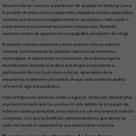
desconocido en nuestras experiencias de apuesta en Slimking Casino.
El encanto de estos bonos inesperados despierta nuestra expectativa,
creando una emoción innegable mientras apostamos. Cada vuelta o
mano encierra el potencial de premios inesperadas, llenando
nuestras rondas de apuesta con una palpable percepción de intriga.
El aspecto sorpresa inherente a estas premios crea un entorno
vibrante, transformando los partidas rutinarios en momentos
memorables. Al adentrarnos en la emoción, descubrimos que la
incertidumbre fomenta el análisis estratégico y incrementa la
participación. No solo buscamos victorias; apreciamos de la
experiencia, totalmente conscientes de que cada momento podría
ofrecernos algo extraordinario.
Esta configuración única nos invita a regresar, ávidos por desentrañar
el próximo misterio que nos acecha. En este ámbito de los juegos de
video en continua evolución, estos bonos no solo incrementan nuestra
recreación, sino que la modifican, rememorándonos que dentro de
cada reto reside el capacidad de una apasionante sorpresa.