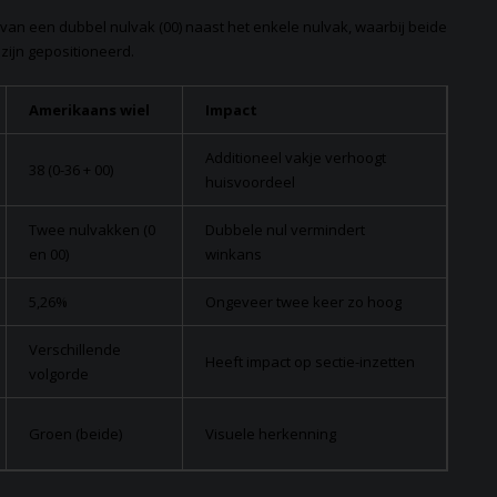
e van een dubbel nulvak (00) naast het enkele nulvak, waarbij beide
zijn gepositioneerd.
Amerikaans wiel
Impact
Additioneel vakje verhoogt
38 (0-36 + 00)
huisvoordeel
Twee nulvakken (0
Dubbele nul vermindert
en 00)
winkans
5,26%
Ongeveer twee keer zo hoog
Verschillende
Heeft impact op sectie-inzetten
volgorde
Groen (beide)
Visuele herkenning