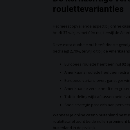
roulettevarianties
Het meest opvallende aspect bij online casi
heeft 37 vakjes met één nul, terwijl de Am
Deze extra dubbele nul heeft directe gevol
bedraagt 2,70%, terwijl dit bij de Amerikaans
Europees roulette heeft één nul (0) o
Amerikaans roulette heeft een extra 
Europese variant levert gunstiger w
Amerikaanse versie heeft een groter
Tafelindeling wijkt af tussen beide v
Speelstrategie past zich aan per vers
Wanneer je online casino buitenland bestud
roulettetafel toont beide nullen prominen
buitenland in de praktijk.