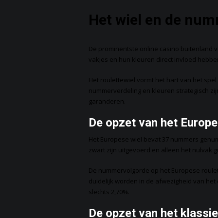
Het wiel en de num
De prominentste online casino buitenland vin
vakjes en hun kleuren direct invloed hebben
Het roulettewiel vormt het hart van het spel
nummerverdeling en kleuren strategisch zij
garanderen.
De opzet van het Europe
Het Europese wiel bevat 37 nummers genum
zwart zijn uitgevoerd en alleen het nulvak g
De nummervolgorde op het Europese roulett
duidelijk worden in de afwezigheid van het 
slechts 2,70%.
De opzet van het klassie