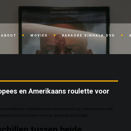
ABOUT
MOVIES
KARAOKE SINHALA DVD
opees en Amerikaans roulette voor
verschillende rouletteversies verwarrend zijn, maar kennis van
e beste keuze te maken voor je speelstijl en budget.
chillen tussen beide