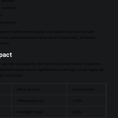
2 getallen
e nummers
ul
indcijfers
ees roulette interessanter voor spelers die meer variatie
nline casino buitenland dat je dient te bedenken. Ze bieden
 maken.
mpact
 speciale voorwaarden die het huisvoordeel verder reduceren,
itenland dat je kansen significant kan verhogen. Deze regels zijn
als rood/zwart.
Effect op inzet
Huisvoordeel
50% terug bij nul
1,35%
Inzet blijft staan
1,35%