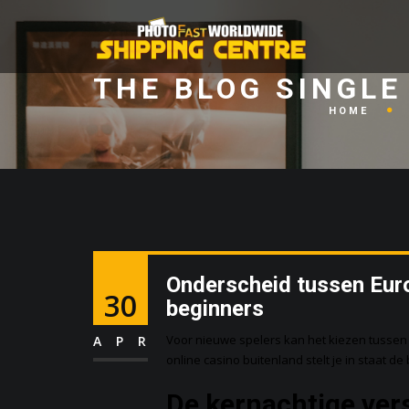
THE BLOG SINGLE
HOME
Onderscheid tussen Eur
30
beginners
Voor nieuwe spelers kan het kiezen tussen 
APR
online casino buitenland stelt je in staat d
De kernachtige vers