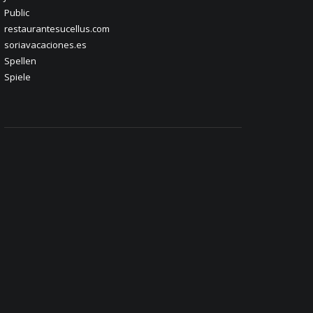
Public
restaurantesucellus.com
soriavacaciones.es
Spellen
Spiele