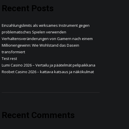
Recent Posts
Einzahlungslimits als wirksames Instrument gegen
problematisches Spielen verwenden
Verhaltensveränderungen von Gamern nach einem
Millionengewinn: Wie Wohlstand das Dasein
transformiert
Test rest
Lumi Casino 2026 – Vertailu ja päätelmät pelipaikkana
Roobet Casino 2026 – kattava katsaus ja näkökulmat
Recent Comments