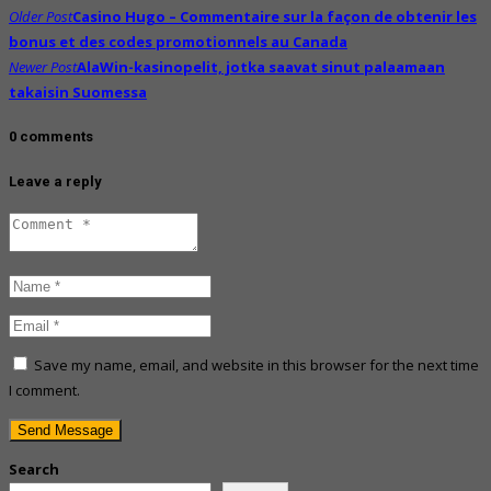
Post
Older Post
Casino Hugo – Commentaire sur la façon de obtenir les
navigation
bonus et des codes promotionnels au Canada
Newer Post
AlaWin-kasinopelit, jotka saavat sinut palaamaan
takaisin Suomessa
0 comments
Leave a reply
Save my name, email, and website in this browser for the next time
I comment.
Search