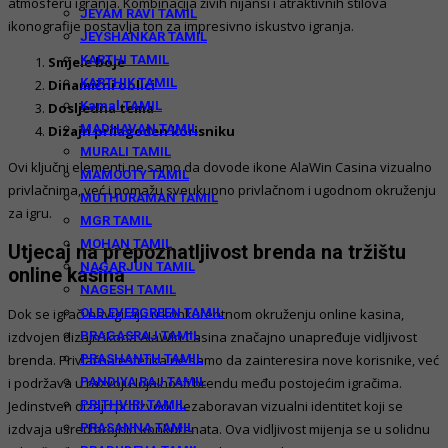
atmosferu igranja. Kombinacija živih nijansi i atraktivnih stilova
JEYAM RAVI TAMIL
ikonografije postavlja ton za impresivno iskustvo igranja.
JEYSHANKAR TAMIL
KARTHI TAMIL
Smjele boje
KARTHIK TAMIL
Dinamični oblici
Kamal TAMIL
Dosljedna tema
MADHAVAN TAMIL
Dizajn prilagođen korisniku
MURALI TAMIL
Ovi ključni elementi ne samo da dovode ikone AlaWin Casina vizualno
MAMOOTY TAMIL
privlačnima, već i pomažu sveukupno privlačnom i ugodnom okruženju
MUTHURAMAN TAMIL
za igru.
MGR TAMIL
MOHAN TAMIL
Utjecaj na prepoznatljivost brenda na tržištu
NAGARJUN TAMIL
online kasina
NAGESH TAMIL
OLD EVERGREEN TAMIL
Dok se igrači navigiraju u konkurentnom okruženju online kasina,
PRAGASRAJ TAMIL
izdvojen dizajn ikona AlaWin Casina značajno unapređuje vidljivost
PRASHANTH TAMIL
brenda. Privlačna estetika ne samo da zainteresira nove korisnike, već
PANDIYA RAJ TAMIL
i podržava u razvoju lojalnosti brendu među postojećim igračima.
PRITHVIRI TAMIL
Jedinstven dizajn proizvodi nezaboravan vizualni identitet koji se
PRASANNA TAMIL
izdvaja usred brojnih konkurenata. Ova vidljivost mijenja se u solidnu