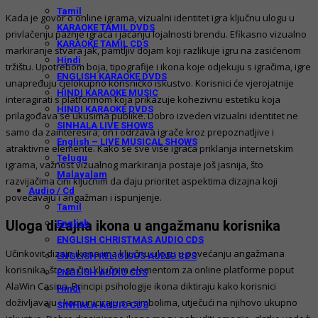
Tamil
Kada je govor o online igrama, vizualni identitet igra ključnu ulogu u
KARAOKE TAMIL DVDS
privlačenju pažnje igrača i jačanju lojalnosti brendu. Efikasno vizualno
KARAOKE TAMIL CDS
markiranje stvara jak, pamtljiv dojam koji razlikuje igru na zasićenom
Hindi
tržištu. Upotrebom boja, tipografije i ikona koje odjekuju s igračima, igre
ENGLISH KARAOKE DVDS
unapređuju cjelokupno korisničko iskustvo. Korisnici će vjerojatnije
HINDI KARAOKE MUSIC
interagirati s platformom koja prikazuje kohezivnu estetiku koja
HINDI KARAOKE DVDS
prilagođava se ukusima publike. Dobro izveden vizualni identitet ne
SINHALA LIVE SHOWS
samo da zainteresira; on i održava igrače kroz prepoznatljive i
English – LIVE MUSICAL SHOWS
atraktivne elemente. Kako se sve više igrača priklanja internetskim
Telugu
igrama, važnost vizualnog markiranja postaje još jasnija, što
Malayalam
razvijačima čini ključnim da daju prioritet aspektima dizajna koji
Audio / Cd
povećavaju i angažman i ispunjenje.
Tamil
Uloga dizajna ikona u angažmanu korisnika
English
ENGLISH CHRISTMAS AUDIO CDS
Učinkovit dizajn ikona ima ključnu ulogu u povećanju angažmana
ENGLISH RELIGIOUS AUDIO CDS
korisnika, što ga čini ključnim elementom za online platforme poput
ENGLISH AUDIO CDS
AlaWin Casina. Principi psihologije ikona diktiraju kako korisnici
Hindi
doživljavaju i komuniciraju sa simbolima, utječući na njihovo ukupno
SINHALA AUDIO CDS