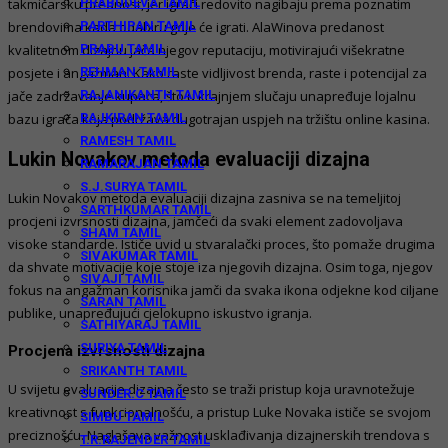
PRABUDEVA TAMIL
takmičarsku prednost, jer igrači redovito nagibaju prema poznatim
PARTHIPAN TAMIL
brendovima kada odabiru gdje će igrati. AlaWinova predanost
PRABU TAMIL
kvalitetnom dizajnu jača njegov reputaciju, motivirajući višekratne
REHMAN TAMIL
posjete i angažman. Kako raste vidljivost brenda, raste i potencijal za
RAJANIKANTH TAMIL
jače zadržavanje kupaca, što u krajnjem slučaju unapređuje lojalnu
RAJKIRAN TAMIL
bazu igrača koja podržava dugotrajan uspjeh na tržištu online kasina.
RAMESH TAMIL
Lukin Novakov metoda evaluaciji dizajna
RAMARAJAN TAMIL
S.J.SURYA TAMIL
Lukin Novakov metoda evaluaciji dizajna zasniva se na temeljitoj
SARTHKUMAR TAMIL
procjeni izvrsnosti dizajna, jamčeći da svaki element zadovoljava
SHAM TAMIL
visoke standarde. Ističe uvid u stvaralački proces, što pomaže drugima
SIVAKUMAR TAMIL
da shvate motivacije koje stoje iza njegovih dizajna. Osim toga, njegov
SIVAJI TAMIL
fokus na angažman korisnika jamči da svaka ikona odjekne kod ciljane
SARAN TAMIL
publike, unapređujući cjelokupno iskustvo igranja.
SATHIYARAJ TAMIL
SURIYA TAMIL
Procjena izvrsnosti dizajna
SRIKANTH TAMIL
U svijetu evaluacije dizajna često se traži pristup koja uravnotežuje
SUNDER.C TAMIL
kreativnost s funkcionalnošću, a pristup Luke Novaka ističe se svojom
SIMBU TAMIL
preciznošću. Naglašava važnost usklađivanja dizajnerskih trendova s
T.R.RAJENDER TAMIL