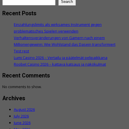
Search
Recent Posts
Einzahlungslimits als wirksames Instrument gegen
problematisches Spielen verwenden
Verhaltensveränderungen von Gamern nach einem
Millionengewinn: Wie Wohlstand das Dasein transformiert
Test rest
Lumi Casino 2026 – Vertailu ja päätelmät pelipaikkana
Roobet Casino 2026 – kattava katsaus ja näkökulmat
Recent Comments
No comments to show.
Archives
August 2026
July 2026
June 2026