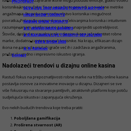
iskustvo. Dobro dizajnirane ikone mogu pobuditi emocije, glatko vodeći
PHOTOFAST
korisnike kroz sučelje. Ta se veza često prevodi u povećane metrike
DEVA LIVE 2002 AWARDS TORONTO AIR PORT
angažmana, što pokazuje zadovoljstvo korisnika i mogućnost
HINDI SHOW TORONTO
povratka. Prilagođavanjem ikona s očekivanjima korisnika i intuitivnim
IMMAN SHOW TORONTO
razumijevanjem, platforme mogu bitno unaprijediti upotrebljivost.
A.E. MANOHARAN AWARDS
Štoviše, dosljedan vizualni jezik u dizajnu ikona jača identitet robne
A.R.RAHAMAN LIVE TORONTO-SEP/30/2000
marke, dodatno zainteresirajući korisnike. Na kraju, efikasan dizajn
DEVA SHOW 2006
ikona ne samo da privlači igrače već ih i zadržava angažiranima,
A. R. Rahman
pružajući ugodno i impresivno iskustvo igranja.
Contact
Nadolazeći trendovi u dizajnu online kasina
Rastući fokus na prepoznatljivosti robne marke na tržištu online kasina
postavlja osnove za inovativne inovacije u dizajnu. Dizajneri se sve
više fokusiraju na stvaranje pamtljivih, atraktivnih platformi koje potiču
sudjelujuća iskustva i zapanjujuća okruženja.
Evo nekih budućih trendova koje treba pratiti:
Poboljšana gamifikacija
Proširena stvarnost (AR)