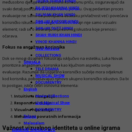
JACKIE SHROFF HINDI
međusobno djeluju kako bi stvorili kohezivnu priču, osiguravajući da
RAJESH KHANNA HINDI
svaki detalj podržava sveobuhvatnu poruku. Ovaj pedantan proces
SALMAN KHAN HINDI
evaluacije ne samo da poboljšava estetsku privlačnost već i povećava
SANJAY KAPOOR HINDI
korisničko iskustvo. Za njega, učinkovit dizajn nije samo vizualni
SANJAY DUTT HINDI
element; radi se o stvaranju impresivnog iskustva koje prenosi i
SHAH-RUKH KHAN HINDI
očarava.
VINOD KHANNA HINDI
Fokus na angažman korisnika
New Release
COLLECTIONS
Dok se mnogi dizajneri fokusiraju isključivo na estetiku, Luka Novak
SINHALA
prioritizira angažmanu korisnika kao ključnom aspektu svoje
TELE DRAMA
evaluacije. Razumije da uspješno korisničko sučelje mora odjeknuti
MUSICAL SHOW
kod korisnika, poboljšavajući njihovo ukupno korisničko iskustvo. Da bi
DOCUMENTRY
to postigao, ističe četiri osnovna elementa:
English
Intuitivna navigacija
Movie Collections
Responzivni dizajn
Live Musical Show
Vizualna hijerarhija
DOCUMENTRY
Mehanizmi povratnih informacija
Telegu
Malayalam
Važnost vizualnog identiteta u online igrama
KARAOKE SINHALA DVD