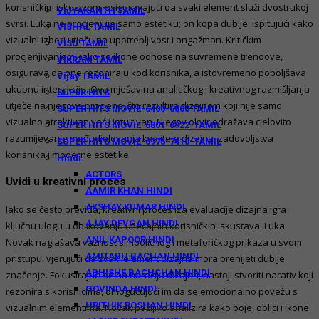
korisničkim iskustvom, osiguravajući da svaki element služi dvostrukoj
VIJYAKANTH TAMIL
svrsi. Luka ne procjenjuje samo estetiku; on kopa dublje, ispitujući kako
VISHAL TAMIL
vizualni izbori utječu na upotrebljivost i angažman. Kritičkim
VISU TAMIL
procjenjivanjem kako se ikone odnose na suvremene trendove,
VIKRAM TAMIL
osigurava da one rezoniraju kod korisnika, a istovremeno poboljšava
Vijay TAMIL
ukupnu interakciju. Ova mješavina analitičkog i kreativnog razmišljanja
SUPER HITS
utječe na njegove procjene, što rezultira dizajnom koji nije samo
SUPER HITS MOVIE-6400-6800 TAMIL
vizualno atraktivan već i intuitivan. Njegov okvir odražava cjelovito
SUPER HITS MOVIE-6801-6922-TAMIL
razumijevanje međudjelovanja kvalitete dizajna, zadovoljstva
SUPER HITS MOVIE-6976-7410-TAMIL
korisnika i moderne estetike.
Hindi
ACTORS
Uvidi u kreativni proces
AAMIR KHAN HINDI
AKSHAY KUMAR HINDI
Iako se često previđa, kreativni proces iza evaluacije dizajna igra
AJAY DEVGAN HINDI
ključnu ulogu u oblikovanju utjecajnih korisničkih iskustava. Luka
ANIL KAPOOR HINDI
Novak naglašava važnost simboličnog i metaforičkog prikaza u svom
AMITABH BACHAN HINDI
pristupu, vjerujući da svaki element dizajna mora prenijeti dublje
ABHISHE BACHCHAN HINDI
značenje. Fokusirajući se na naraciju dizajna, nastoji stvoriti narativ koji
GOVINDA HINDI
rezonira s korisnicima, omogućujući im da se emocionalno povežu s
HRITHIK ROSHAN HINDI
vizualnim elementima. Novak pažljivo analizira kako boje, oblici i ikone