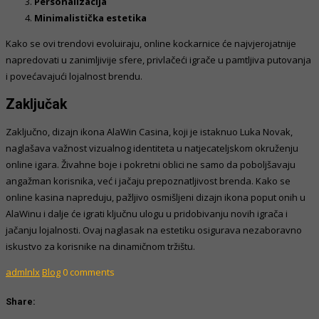
Personalizacija
Minimalistička estetika
Kako se ovi trendovi evoluiraju, online kockarnice će najvjerojatnije
napredovati u zanimljivije sfere, privlačeći igrače u pamtljiva putovanja
i povećavajući lojalnost brendu.
Zaključak
Zaključno, dizajn ikona AlaWin Casina, koji je istaknuo Luka Novak,
naglašava važnost vizualnog identiteta u natjecateljskom okruženju
online igara. Živahne boje i pokretni oblici ne samo da poboljšavaju
angažman korisnika, već i jačaju prepoznatljivost brenda. Kako se
online kasina napreduju, pažljivo osmišljeni dizajn ikona poput onih u
AlaWinu i dalje će igrati ključnu ulogu u pridobivanju novih igrača i
jačanju lojalnosti. Ovaj naglasak na estetiku osigurava nezaboravno
iskustvo za korisnike na dinamičnom tržištu.
admlnlx
Blog
0 comments
Share: