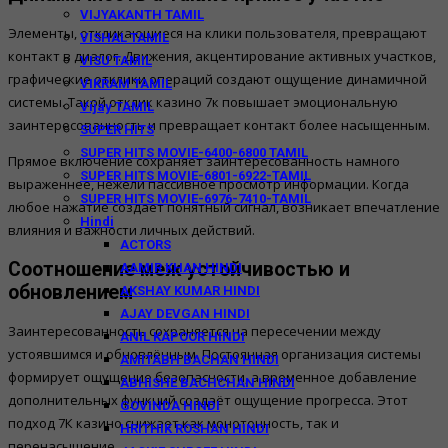
VIJYAKANTH TAMIL
Элементы, откликающиеся на клики пользователя, превращают
VISHAL TAMIL
контакт в диалог. Движения, акцентирование активных участков,
VISU TAMIL
графические отклики операций создают ощущение динамичной
VIKRAM TAMIL
системы. Такой отклик казино 7к повышает эмоциональную
Vijay TAMIL
заинтересованность и превращает контакт более насыщенным.
SUPER HITS
SUPER HITS MOVIE-6400-6800 TAMIL
Прямое включение сохраняет заинтересованность намного
SUPER HITS MOVIE-6801-6922-TAMIL
выраженнее, нежели пассивное просмотр информации. Когда
SUPER HITS MOVIE-6976-7410-TAMIL
любое нажатие создает понятный сигнал, возникает впечатление
Hindi
влияния и важности личных действий.
ACTORS
Соотношение меж устойчивостью и
AAMIR KHAN HINDI
обновлением
AKSHAY KUMAR HINDI
AJAY DEVGAN HINDI
Заинтересованность сохраняется на пересечении между
ANIL KAPOOR HINDI
устоявшимся и обновлённым. Постоянная организация системы
AMITABH BACHAN HINDI
формирует ощущение безопасности, а временное добавление
ABHISHE BACHCHAN HINDI
дополнительных функций создаёт ощущение прогресса. Этот
GOVINDA HINDI
подход 7К казино снижает как монотонность, так и
HRITHIK ROSHAN HINDI
перенасыщение.