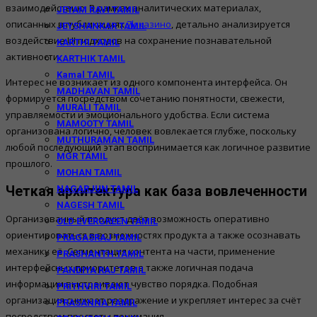
взаимодействию. В рамках аналитических материалах,
JEYAM RAVI TAMIL
описанных в публикациях
7k казино
, детально анализируется
JEYSHANKAR TAMIL
воздействие UI подходов на сохранение познавательной
KARTHI TAMIL
активности.
KARTHIK TAMIL
Kamal TAMIL
Интерес не возникает из одного компонента интерфейса. Он
MADHAVAN TAMIL
формируется посредством сочетанию понятности, свежести,
MURALI TAMIL
управляемости и эмоционального удобства. Если система
MAMOOTY TAMIL
организована логично, человек вовлекается глубже, поскольку
MUTHURAMAN TAMIL
любой последующий этап воспринимается как логичное развитие
MGR TAMIL
прошлого.
MOHAN TAMIL
NAGARJUN TAMIL
Четкая архитектура как база вовлеченности
NAGESH TAMIL
Организованный продукт даёт возможность оперативно
OLD EVERGREEN TAMIL
ориентироваться в возможностях продукта а также осознавать
PRAGASRAJ TAMIL
механику её. Сегментация контента на части, применение
PRASHANTH TAMIL
интерфейсных приоритетов а также логичная подача
PANDIYA RAJ TAMIL
информации выстраивают чувство порядка. Подобная
PRITHVIRI TAMIL
организация снижает раздражение и укрепляет интерес за счёт
PRASANNA TAMIL
посредством простоты понимания.