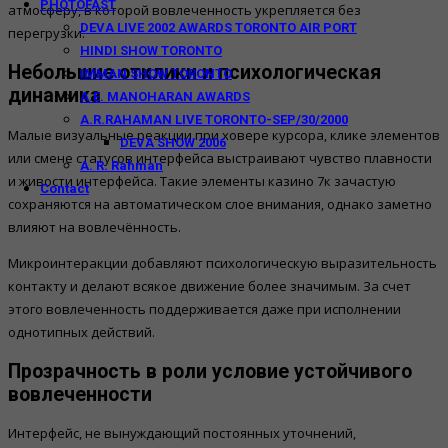
PHOTOFAST
атмосферу, в которой вовлеченность укрепляется без
DEVA LIVE 2002 AWARDS TORONTO AIR PORT
перегрузки.
HINDI SHOW TORONTO
Небольшие отклики и психологическая
IMMAN SHOW TORONTO
динамика
A.E. MANOHARAN AWARDS
A.R.RAHAMAN LIVE TORONTO-SEP/30/2000
Малые визуальные реакции при ховере курсора, клике элементов
DEVA SHOW 2006
или смене статусов интерфейса выстраивают чувство плавности
A. R. Rahman
и живости интерфейса. Такие элементы казино 7к зачастую
Contact
сохраняются на автоматическом слое внимания, однако заметно
влияют на вовлечённость.
Микроинтеракции добавляют психологическую выразительность
контакту и делают всякое движение более значимым. За счет
этого вовлеченность поддерживается даже при исполнении
однотипных действий.
Прозрачность в роли условие устойчивого
вовлеченности
Интерфейс, не вынуждающий постоянных уточнений,