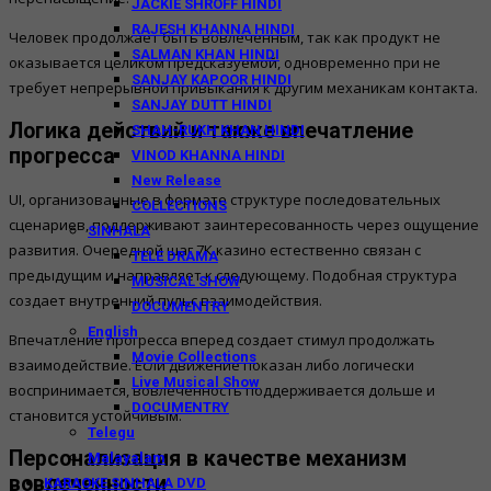
JACKIE SHROFF HINDI
RAJESH KHANNA HINDI
Человек продолжает быть вовлеченным, так как продукт не
SALMAN KHAN HINDI
оказывается целиком предсказуемой, одновременно при не
SANJAY KAPOOR HINDI
требует непрерывной привыкания к другим механикам контакта.
SANJAY DUTT HINDI
Логика действий и также впечатление
SHAH-RUKH KHAN HINDI
прогресса
VINOD KHANNA HINDI
New Release
UI, организованные в формате структуре последовательных
COLLECTIONS
сценариев, поддерживают заинтересованность через ощущение
SINHALA
развития. Очередной шаг 7К казино естественно связан с
TELE DRAMA
предыдущим и направляет к следующему. Подобная структура
MUSICAL SHOW
создает внутренний пульс взаимодействия.
DOCUMENTRY
English
Впечатление прогресса вперед создает стимул продолжать
Movie Collections
взаимодействие. Если движение показан либо логически
Live Musical Show
воспринимается, вовлеченность поддерживается дольше и
DOCUMENTRY
становится устойчивым.
Telegu
Персонализация в качестве механизм
Malayalam
вовлеченности
KARAOKE SINHALA DVD