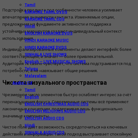
Tamil
Подстройка продукта под особенности человека усиливает
KARAOKE TAMIL DVDS
впечатление значимости контакта. Изменяемые опции,
KARAOKE TAMIL CDS
предложения на фундаменте активности и поддержка
Hindi
устойчивых маршрутов создают индивидуальный контекст
ENGLISH KARAOKE DVDS
использования.
HINDI KARAOKE MUSIC
HINDI KARAOKE DVDS
Индивидуализированные компоненты делают интерфейс более
SINHALA LIVE SHOWS
соответствующей, и значит — более привлекательной.
English – LIVE MUSICAL SHOWS
Аудитория 7k casino чувствует, что система подстраивается под
Telugu
потребности, а не навязывает общие решения.
Malayalam
Чистота визуального пространства
Audio / Cd
Tamil
Чрезмерное число элементов быстро ослабляет интерес за счёт
English
перенасыщения фокуса. Современные системы всё применяют
ENGLISH CHRISTMAS AUDIO CDS
лаконичные концепции, поддерживая лишь функционально
ENGLISH RELIGIOUS AUDIO CDS
значимые компоненты.
ENGLISH AUDIO CDS
Hindi
Чистое поле даёт возможность сосредоточиться на ключевых
SINHALA AUDIO CDS
действиях и информации. Такой подход выстраивает спокойную