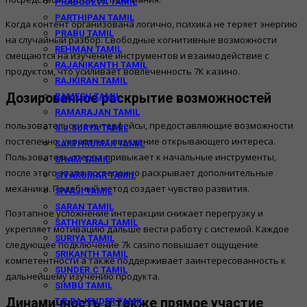
PRABUDEVA TAMIL
PARTHIPAN TAMIL
Когда контент организована логично, психика не теряет энергию
PRABU TAMIL
на случайный разбор. Свободные когнитивные возможности
REHMAN TAMIL
смещаются на изучение инструментов и взаимодействие с
RAJANIKANTH TAMIL
продуктом, что усиливает вовлеченность 7К казино.
RAJKIRAN TAMIL
Дозированное раскрытие возможностей
RAMESH TAMIL
RAMARAJAN TAMIL
пользовательские интерфейсы, предоставляющие возможности
S.J.SURYA TAMIL
постепенно, укрепляют ощущение открывающего интереса.
SARTHKUMAR TAMIL
Пользователь сперва привыкает к начальные инструменты,
SHAM TAMIL
после этого этапа постепенно раскрывает дополнительные
SIVAKUMAR TAMIL
механики. Подобный метод создает чувство развития.
SIVAJI TAMIL
SARAN TAMIL
Поэтапное усложнение интеракции снижает перегрузку и
SATHIYARAJ TAMIL
укрепляет мотивацию дальше вести работу с системой. Каждое
SURIYA TAMIL
следующее подключение 7k casino повышает ощущение
SRIKANTH TAMIL
компетентности а также поддерживает заинтересованность к
SUNDER.C TAMIL
дальнейшему изучению продукта.
SIMBU TAMIL
Динамичность а также прямое участие
T.R.RAJENDER TAMIL