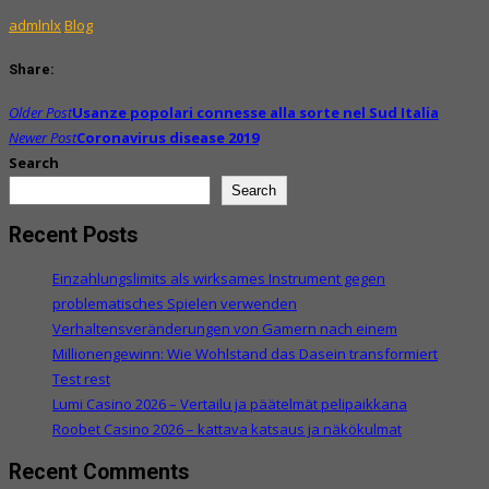
admlnlx
Blog
Share:
Post
Older Post
Usanze popolari connesse alla sorte nel Sud Italia
navigation
Newer Post
Coronavirus disease 2019
Search
Search
Recent Posts
Einzahlungslimits als wirksames Instrument gegen
problematisches Spielen verwenden
Verhaltensveränderungen von Gamern nach einem
Millionengewinn: Wie Wohlstand das Dasein transformiert
Test rest
Lumi Casino 2026 – Vertailu ja päätelmät pelipaikkana
Roobet Casino 2026 – kattava katsaus ja näkökulmat
Recent Comments