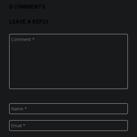
0 COMMENTS
LEAVE A REPLY