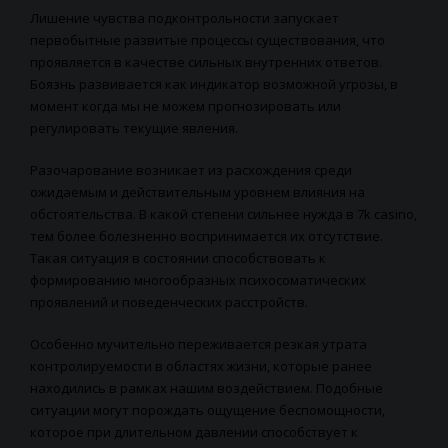
Лишение чувства подконтрольности запускает
первобытные развитые процессы существования, что
проявляется в качестве сильных внутренних ответов.
Боязнь развивается как индикатор возможной угрозы, в
момент когда мы не можем прогнозировать или
регулировать текущие явления.
Разочарование возникает из расхождения среди
ожидаемым и действительным уровнем влияния на
обстоятельства. В какой степени сильнее нужда в 7k casino,
тем более болезненно воспринимается их отсутствие.
Такая ситуация в состоянии способствовать к
формированию многообразных психосоматических
проявлений и поведенческих расстройств.
Особенно мучительно переживается резкая утрата
контролируемости в областях жизни, которые ранее
находились в рамках нашим воздействием. Подобные
ситуации могут порождать ощущение беспомощности,
которое при длительном давлении способствует к