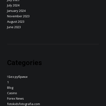
July 2024
January 2024
November 2023
August 2023
June 2023
Categories
! Без рубрики
1
Blog
Casino
Forex News
fotokidsfotografia.com