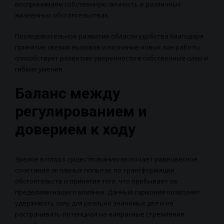
воспринимаем собственную личность в различных
жизненных обстоятельствах.
Последовательное развитие области удобства благодаря
принятие свежих вызовов и познание новых зон работы
способствует развитию уверенности в собственные силы и
гибкие умения.
Баланс между
регулированием и
доверием к ходу
Зрелое взгляд к существованию включает равновесное
сочетание активных попыток по трансформации
обстоятельств и принятия того, что пребывает за
пределами нашего влияния. Данный гармония позволяет
удерживать силу для реально значимых дел и не
растрачивать потенциал на напрасные стремления