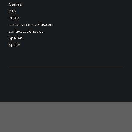
Games
Jeux
Public
restaurantesucellus.com
soriavacaciones.es
Spellen
Spiele