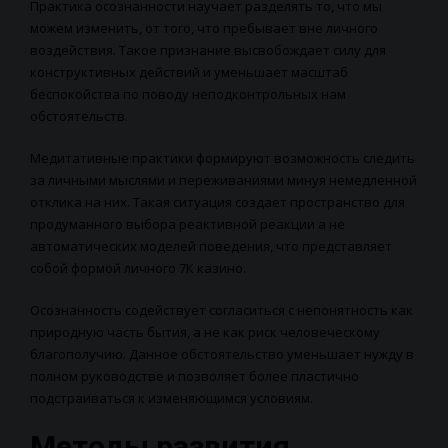
Практика осознанности научает разделять то, что мы
можем изменить, от того, что пребывает вне личного
воздействия. Такое признание высвобождает силу для
конструктивных действий и уменьшает масштаб
беспокойства по поводу неподконтрольных нам
обстоятельств.
Медитативные практики формируют возможность следить
за личными мыслями и переживаниями минуя немедленной
отклика на них. Такая ситуация создает пространство для
продуманного выбора реактивной реакции а не
автоматических моделей поведения, что представляет
собой формой личного 7К казино.
Осознанность содействует согласиться с непонятность как
природную часть бытия, а не как риск человеческому
благополучию. Данное обстоятельство уменьшает нужду в
полном руководстве и позволяет более пластично
подстраиваться к изменяющимся условиям.
Методы развития