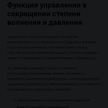
Функция управления в
сокращении степени
волнения и давления
Тревожность зачастую возникает из чувства
неопределенности и неожиданности будущего. В момент
когда личность понимает, что может влиять на ход
событий, это существенно уменьшает степень волнения и
помогает поддерживать психологическое стабильность.
7К казино функционирует как естественный
стрессозащитный механизм. Умение планировать,
принимать решения и воздействовать на итоги формирует
ощущение устойчивости и прогнозируемости, что является
противоядием от длительного давления.
Запуск возможностей для решения трудностей
взамен пассивного переживания