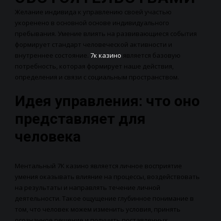
Желание индивида к управлению своей участью
укоренено в основной основе индивидуального
пребывания. Умение влиять на развивающиеся события
формирует стандарт человеческой активности и
внутреннее состояние.
7к казино
является базовую
потребность, которая формирует наше действия,
определения и связи с социальным пространством.
Идея управления: что оно
представляет для
человека
Ментальный 7К казино является личное восприятие
умения оказывать влияние на процессы, воздействовать
на результаты и направлять течение личной
деятельности. Такое ощущение глубинное понимание в
том, что человек можем изменить условия, принять
осознанное решение и получить поставленных