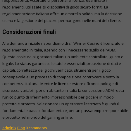
responsabilità. Accertate di persona la licenza, esaminate i
regolamenti, utilizzate gli dispositivi di gioco sicuro forniti. La
regolamentazione italiana offre un ombrello solido, ma la decisione
ultima e la gestione del piacere permangono nelle mani del cliente.
Considerazioni finali
Alla domanda iniziale rispondiamo di sì. Winner Casino è licenziato e
regolamentato in Italia, agendo con il necessario sigillo dell’ADM.
Questo assicura ai giocatori italiani un ambiente controllato, giusto e
legale. Lo status garantisce le tutele essenziali: protezione di dati e
capitali, correttezza dei giochi verificata, strumenti per il gioco
consapevole e un processo di composizione controversie sotto la
competenza italiana. Mentre le licenze estere offrono tipologie di
sicurezza variabili, per un abitante in Italia la concessione ADM resta
l’unico punto di riferimento imprescindibile per giocare in modo
protetto e protetto. Selezionare un operatore licenziato è quindi il
fondamentale passo, fondamentale, per un passatempo responsabile
e protetto nel mondo del gaming online.
admlnlx
Blog
0 comments