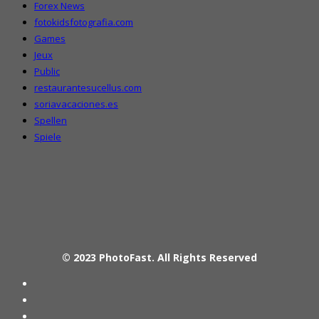
Forex News
fotokidsfotografia.com
Games
Jeux
Public
restaurantesucellus.com
soriavacaciones.es
Spellen
Spiele
© 2023
PhotoFast
. All Rights Reserved