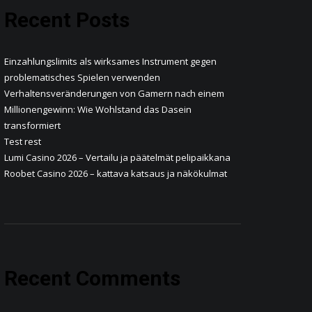
Recent Posts
Einzahlungslimits als wirksames Instrument gegen
problematisches Spielen verwenden
Verhaltensveränderungen von Gamern nach einem
Millionengewinn: Wie Wohlstand das Dasein
transformiert
Test rest
Lumi Casino 2026 – Vertailu ja päätelmät pelipaikkana
Roobet Casino 2026 – kattava katsaus ja näkökulmat
Recent Comments