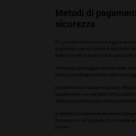
Metodi di pagamento
sicurezza
Per garantire un’esperienza di gioco senza i
pagamento, ognuno dotato di specifiche funz
wallet e bonifici bancari, tutti progettati pe
Ad esempio, le maggiori carte di credito utili
mentre i portafogli elettronici offrono un ag
I bonifici bancari, sebbene più lenti, offrono
l’autenticazione a due fattori (2FA) su tutta
verificati possano avviare transazioni finan
In definitiva, la selezione dei metodi di pa
l’innovazione nelle pratiche di sicurezza, as
prelievi.