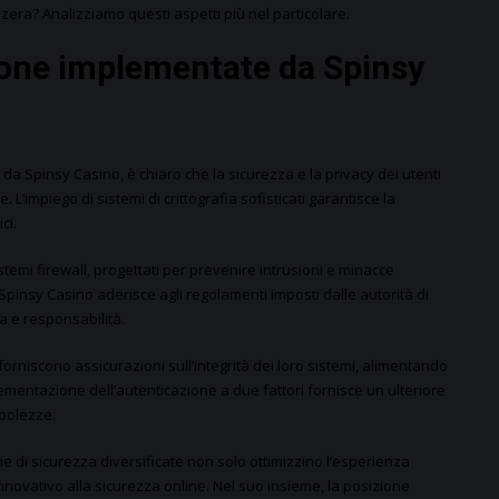
zera? Analizziamo questi aspetti più nel particolare.
zione implementate da Spinsy
da Spinsy Casino, è chiaro che la sicurezza e la privacy dei utenti
L’impiego di sistemi di crittografia sofisticati garantisce la
ci.
istemi firewall, progettati per prevenire intrusioni e minacce
pinsy Casino aderisce agli regolamenti imposti dalle autorità di
 e responsabilità.
 forniscono assicurazioni sull’integrità dei loro sistemi, alimentando
plementazione dell’autenticazione a due fattori fornisce un ulteriore
ebolezze.
di sicurezza diversificate non solo ottimizzino l’esperienza
novativo alla sicurezza online. Nel suo insieme, la posizione