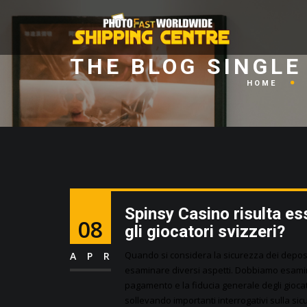
THE BLOG SINGLE
HOME
Spinsy Casino risulta ess
08
gli giocatori svizzeri?
Quando si considera la sicurezza dei deposit
APR
esaminare diversi aspetti. Dobbiamo esaminar
pagamento e la fiducia generale degli giocato
sollevando importanti interrogativi sulla si