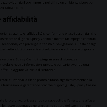
urezza evidenzia il suo impegno nel offrire un ambiente sicuro per
za ludica sicura.
affidabilità
erienza utente e l’affidabilità si confermano pilastri essenziali che
ostre scelte di gioco. Spinsy Casino dimostra un impegno continuo
ser-friendly che privilegia la facilità di navigazione. Questo design
 permettendoci di concentrarci sul piacere e sul piacere di giocare.
e da valutare. Spinsy Casino impiega misure di sicurezza
he tutela le nostre informazioni private e bancarie. Avendo una
 offre un aggiuntivo livello di sicurezza.
iocatori e un’servizio clienti pronta aiutano significativamente alla
le transazioni e garantendo pratiche di gioco giuste, Spinsy Casino
elle loro promozioni, essendo consapevoli che l’attenzione all’user
n le nostre aspettative nel agguerrito settore del gaming online.