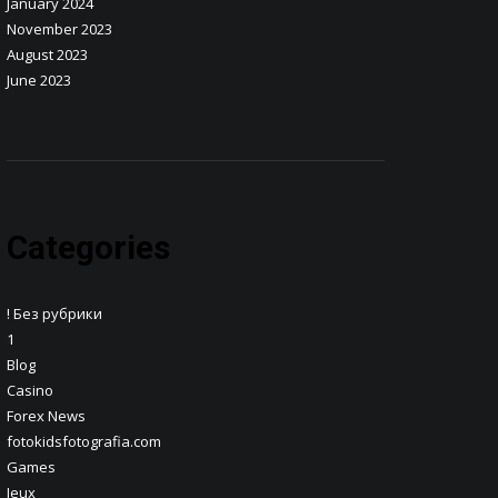
January 2024
November 2023
August 2023
June 2023
Categories
! Без рубрики
1
Blog
Casino
Forex News
fotokidsfotografia.com
Games
Jeux