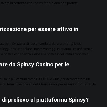
vere la certezza che i nostri fondi siano ben protetti.
rizzazione per essere attivo in
ivo in Svizzera. Si raccomanda di dare la priorità le siti
leggi locali e tutelare i nostri vantaggi, in quanto i casinò senza
la nostra esperienza ludica e la nostra incolumità economica.
ate da Spinsy Casino per le
ncluso le più comuni come EUR, USD e GBP, per accontentare un
di i termini particolari delle transazioni per essere informati su le
 di prelievo al piattaforma Spinsy?