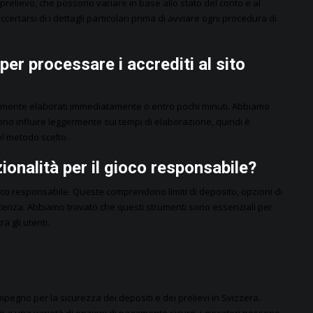
i prelievo, che possono variare in base allo stato del conto e al
ertarsi di i dettagli particolari prima di avviare ogni procedura di
per processare i accrediti al sito
lmente elaborati immediatamente o entro pochi minuti. Abbiamo
no influire leggermente sui tempi di elaborazione, quindi è
del metodo scelto.
ionalità per il gioco responsabile?
gioco responsabile. Queste comprendono limiti di deposito, opzioni di
stenza. Abbiamo trovato che questi strumenti sono essenziali per
a gli utenti.
mpegno per la sicurezza dei depositi e dei prelievi in Svizzera.