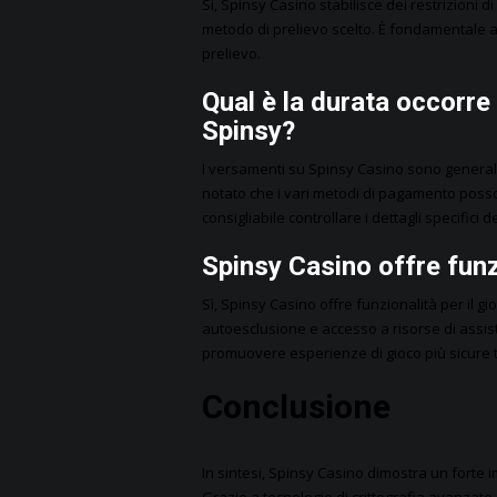
Sì, Spinsy Casino stabilisce dei restrizioni d
metodo di prelievo scelto. È fondamentale acc
prelievo.
Qual è la durata occorre 
Spinsy?
I versamenti su Spinsy Casino sono genera
notato che i vari metodi di pagamento posso
consigliabile controllare i dettagli specifici 
Spinsy Casino offre funz
Sì, Spinsy Casino offre funzionalità per il 
autoesclusione e accesso a risorse di assi
promuovere esperienze di gioco più sicure tr
Conclusione
In sintesi, Spinsy Casino dimostra un forte i