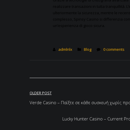
Grazie a tecnologie di crittografia avanzate
realizzare transazioni in tutta tranquillità.
ulteriormente la sicurezza, mentre le recensi
complesso, Spinsy Casino si differenzia come 
un’esperienza di gioco sicura.
admlnlx
Blog
0 comments
Post
OLDER POST
Verde Casino – Παίξτε σε κάθε συσκευή χωρίς π
navigation
Lucky Hunter Casino – Current Pro