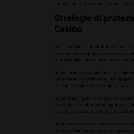
specifiche partecipano alla sua fama in Sviz
Strategie di prote
Casino
Analizzando le misure di sicurezza adottate 
sono per loro una preoccupazione principale. 
confidenzialità dei dati individuali e economi
Dobbiamo inoltre sottolineare i loro solidi s
informatiche. A conferma del loro impegno, S
regolamentazione, assicurando trasparenza
Le verifiche e i esami di protezione regolari
la confidenza degli utenti. In aggiunta, l’im
strato di sicurezza, affrontando possibili d
Dobbiamo riconoscere come queste strategie 
utente, ma dimostrino anche un approccio in