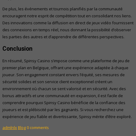
De plus, les événements et tournois planifiés par la communauté
encouragent notre esprit de compétition tout en consolidant nos liens.
Des innovations comme la diffusion en direct de jeux vidéo fournissent
des connexions en temps réel, nous donnant la possibilité d’observer
les parties des autres et d’apprendre de différentes perspectives.
Conclusion
En résumé, Spinsy Casino s’impose comme une plateforme de jeu de
premier plan en Belgique, offrant une expérience adaptée à chaque
joueur. Son engagement constant envers l’équité, ses mesures de
sécurité solides et son service client exceptionnel créent un
environnement où chacun se sent valorisé et en sécurité. Avec des
bonus attractifs et une communauté en expansion, il est facile de
comprendre pourquoi Spinsy Casino bénéficie de la confiance des
joueurs et est plébiscité par les gagnants. Si vous recherchez une
expérience de jeu fiable et divertissante, Spinsy mérite d’être exploré.
admlnlx
Blog
0 comments