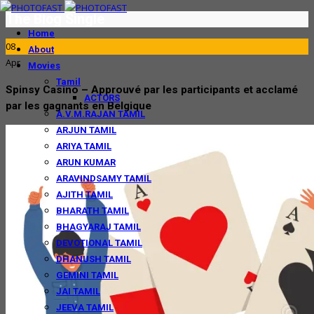
The Blog Single
Home
08
About
Apr
Movies
Tamil
Spinsy Casino – Approuvé par les participants et acclamé
ACTORS
par les gagnants en Belgique
A.V.M.RAJAN TAMIL
ARJUN TAMIL
ARIYA TAMIL
ARUN KUMAR
ARAVINDSAMY TAMIL
AJITH TAMIL
BHARATH TAMIL
BHAGYARAJ TAMIL
DEVOTIONAL TAMIL
DHANUSH TAMIL
GEMINI TAMIL
JAI TAMIL
JEEVA TAMIL