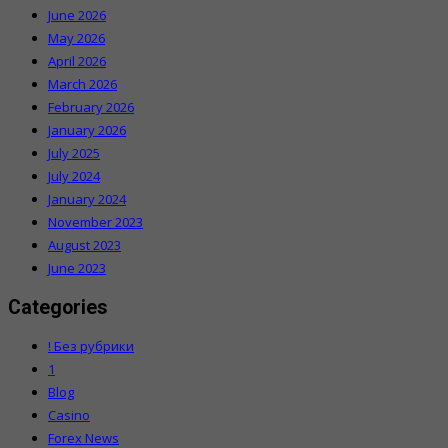
June 2026
May 2026
April 2026
March 2026
February 2026
January 2026
July 2025
July 2024
January 2024
November 2023
August 2023
June 2023
Categories
! Без рубрики
1
Blog
Casino
Forex News