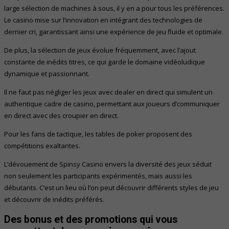
large sélection de machines à sous, il y en a pour tous les préférences.
Le casino mise sur l’innovation en intégrant des technologies de
dernier cri, garantissant ainsi une expérience de jeu fluide et optimale.
De plus, la sélection de jeux évolue fréquemment, avec l’ajout
constante de inédits titres, ce qui garde le domaine vidéoludique
dynamique et passionnant.
Il ne faut pas négliger les jeux avec dealer en direct qui simulent un
authentique cadre de casino, permettant aux joueurs d’communiquer
en direct avec des croupier en direct.
Pour les fans de tactique, les tables de poker proposent des
compétitions exaltantes.
L’dévouement de Spinsy Casino envers la diversité des jeux séduit
non seulement les participants expérimentés, mais aussi les
débutants. C’est un lieu où l’on peut découvrir différents styles de jeu
et découvrir de inédits préférés.
Des bonus et des promotions qui vous