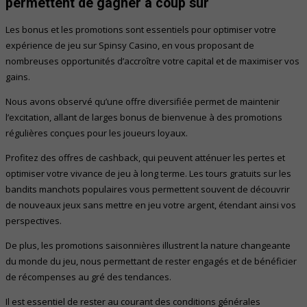
permettent de gagner à coup sûr
Les bonus et les promotions sont essentiels pour optimiser votre
expérience de jeu sur Spinsy Casino, en vous proposant de
nombreuses opportunités d’accroître votre capital et de maximiser vos
gains.
Nous avons observé qu’une offre diversifiée permet de maintenir
l’excitation, allant de larges bonus de bienvenue à des promotions
régulières conçues pour les joueurs loyaux.
Profitez des offres de cashback, qui peuvent atténuer les pertes et
optimiser votre vivance de jeu à long terme. Les tours gratuits sur les
bandits manchots populaires vous permettent souvent de découvrir
de nouveaux jeux sans mettre en jeu votre argent, étendant ainsi vos
perspectives.
De plus, les promotions saisonnières illustrent la nature changeante
du monde du jeu, nous permettant de rester engagés et de bénéficier
de récompenses au gré des tendances.
Il est essentiel de rester au courant des conditions générales