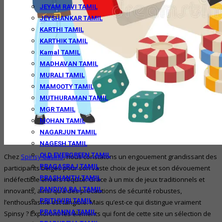
JEYAM RAVI TAMIL
JEYSHANKAR TAMIL
KARTHI TAMIL
KARTHIK TAMIL
Kamal TAMIL
MADHAVAN TAMIL
MURALI TAMIL
MAMOOTY TAMIL
MUTHURAMAN TAMIL
MGR TAMIL
MOHAN TAMIL
NAGARJUN TAMIL
NAGESH TAMIL
OLD EVERGREEN TAMIL
Chez
Spinsy Casino
, nous constatons un engouement grandissant des
PRAGASRAJ TAMIL
participants belges pour son vaste choix de jeux et son dévouement
PRASHANTH TAMIL
indéfectible envers l’équité. Grâce à un mix de jeux traditionnels et
PANDIYA RAJ TAMIL
innovants, ainsi qu’à des précautions de sécurité robustes,
PRITHVIRI TAMIL
l’enthousiasme est tangible. Mais qu’est-ce qui distingue vraiment
PRASANNA TAMIL
Spinsy ? Explorons les éléments qui font de cette site un sélection de