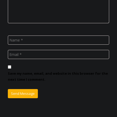
Save my name, email, and website in this browser for the
next time I comment.