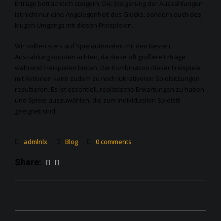
Erträge beträchtlich steigern. Die Steigerung der Auszahlungen
ist nicht nur eine Angelegenheit des Glücks, sondern auch des
klugen Umgangs mit diesen Freispielen.
Wir sollten stets auf Spielautomaten mit den besten
Auszahlungsquoten achten, da diese oft größere Erträge
während Freispielen bieten. Die Kombination dieser Freispiele
mit Aktionen kann zudem zu noch lukrativeren Spielsitzungen
resultieren. Es ist essentiell, realistische Erwartungen zu haben
und Spiele auszuwählen, die zum individuellen Spielstil
geeignet sind.
admlnlx
Blog
0 comments
Share: