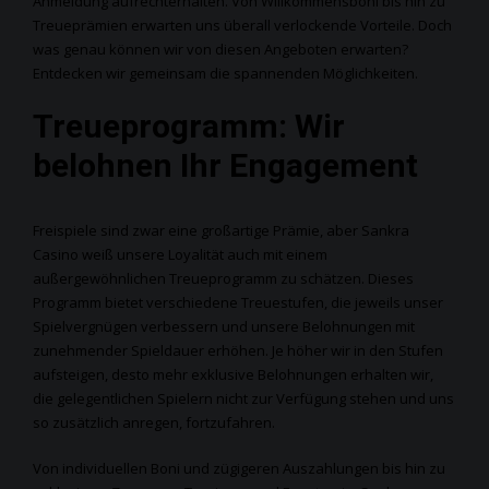
Anmeldung aufrechterhalten. Von Willkommensboni bis hin zu
Treueprämien erwarten uns überall verlockende Vorteile. Doch
was genau können wir von diesen Angeboten erwarten?
Entdecken wir gemeinsam die spannenden Möglichkeiten.
Treueprogramm: Wir
belohnen Ihr Engagement
Freispiele sind zwar eine großartige Prämie, aber Sankra
Casino weiß unsere Loyalität auch mit einem
außergewöhnlichen Treueprogramm zu schätzen. Dieses
Programm bietet verschiedene Treuestufen, die jeweils unser
Spielvergnügen verbessern und unsere Belohnungen mit
zunehmender Spieldauer erhöhen. Je höher wir in den Stufen
aufsteigen, desto mehr exklusive Belohnungen erhalten wir,
die gelegentlichen Spielern nicht zur Verfügung stehen und uns
so zusätzlich anregen, fortzufahren.
Von individuellen Boni und zügigeren Auszahlungen bis hin zu