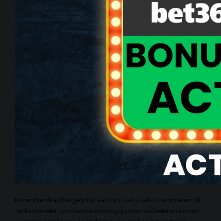
Bovendien kan het gebruik van functies zoals inzetlimieten of
verlieslimieten ons besluitvormingsproces verbeteren en een