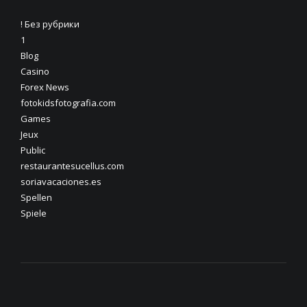
! Без рубрики
1
Blog
Casino
Forex News
fotokidsfotografia.com
Games
Jeux
Public
restaurantesucellus.com
soriavacaciones.es
Spellen
Spiele