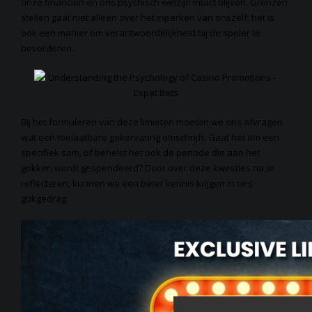
onze financiën en ons psychisch welzijn intact blijven. Grenzen
stellen gaat niet alleen over het inperken van onszelf; het is
ook een manier om verantwoordelijkheid bij de speler te
bevorderen.
Bij het formuleren van deze limieten moeten we ons afvragen
wat een toelaatbare gokervaring omschrijft. Gaat het om een
specifiek som, of behelst het ook de periode die aan het
gokken wordt gespendeerd? Door over deze kwesties na te
reflecteren, kunnen we een beter kennis krijgen in ons
gokgedrag.