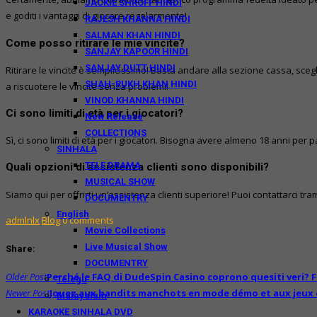
JACKIE SHROFF HINDI
e goditi i vantaggi di giocare regolarmente!
RAJESH KHANNA HINDI
SALMAN KHAN HINDI
Come posso ritirare le mie vincite?
SANJAY KAPOOR HINDI
SANJAY DUTT HINDI
Ritirare le vincite è semplicissimo! Basta andare alla sezione cassa, scegl
SHAH-RUKH KHAN HINDI
a riscuotere le vincite senza problemi!
VINOD KHANNA HINDI
Ci sono limiti di età per i giocatori?
New Release
COLLECTIONS
Sì, ci sono limiti di età per i giocatori. Bisogna avere almeno 18 anni p
SINHALA
TELE DRAMA
Quali opzioni di assistenza clienti sono disponibili?
MUSICAL SHOW
Siamo qui per offrirti un’assistenza clienti superiore! Puoi contattarci 
DOCUMENTRY
English
admlnlx
Blog
0 comments
Movie Collections
Live Musical Show
Share:
DOCUMENTRY
Post
Older Post
Perché le FAQ di DudeSpin Casino coprono quesiti veri? F
Telegu
navigation
Newer Post
Jouez aux bandits manchots en mode démo et aux jeux en
Malayalam
KARAOKE SINHALA DVD