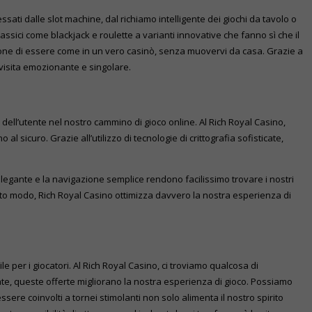
sati dalle slot machine, dal richiamo intelligente dei giochi da tavolo o
assici come blackjack e roulette a varianti innovative che fanno sì che il
sione di essere come in un vero casinò, senza muovervi da casa. Grazie a
 visita emozionante e singolare.
dell’utente nel nostro cammino di gioco online. Al Rich Royal Casino,
sicuro. Grazie all’utilizzo di tecnologie di crittografia sofisticate,
 elegante e la navigazione semplice rendono facilissimo trovare i nostri
uesto modo, Rich Royal Casino ottimizza davvero la nostra esperienza di
 per i giocatori. Al Rich Royal Casino, ci troviamo qualcosa di
cate, queste offerte migliorano la nostra esperienza di gioco. Possiamo
ssere coinvolti a tornei stimolanti non solo alimenta il nostro spirito