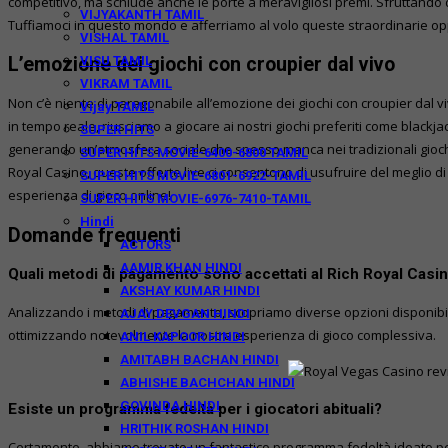
competitivo, ma schiude anche le porte a meravigliosi premi. Sfruttando di
VIJYAKANTH TAMIL
Tuffiamoci in questo mondo e afferriamo al volo queste straordinarie op
VISHAL TAMIL
VISU TAMIL
L’emozione dei giochi con croupier dal vivo
VIKRAM TAMIL
Non c’è niente di paragonabile all’emozione dei giochi con croupier dal vi
Vijay TAMIL
in tempo reale, riusciamo a giocare ai nostri giochi preferiti come blackja
SUPER HITS
generando un’atmosfera sociale che spesso manca nei tradizionali giochi 
SUPER HITS MOVIE-6400-6800 TAMIL
Royal Casino, queste offerte live ci consentono di usufruire del meglio 
SUPER HITS MOVIE-6801-6922-TAMIL
esperienza di gioco online!
SUPER HITS MOVIE-6976-7410-TAMIL
Hindi
Domande frequenti
ACTORS
AAMIR KHAN HINDI
Quali metodi di pagamento sono accettati al Rich Royal Casi
AKSHAY KUMAR HINDI
Analizzando i metodi di pagamento, scopriamo diverse opzioni disponibili. P
AJAY DEVGAN HINDI
ottimizzando notevolmente la nostra esperienza di gioco complessiva.
ANIL KAPOOR HINDI
AMITABH BACHAN HINDI
ABHISHE BACHCHAN HINDI
GOVINDA HINDI
Esiste un programma fedeltà per i giocatori abituali?
HRITHIK ROSHAN HINDI
Certamente, abbiamo trovato un fantastico programma fedeltà ideato per 