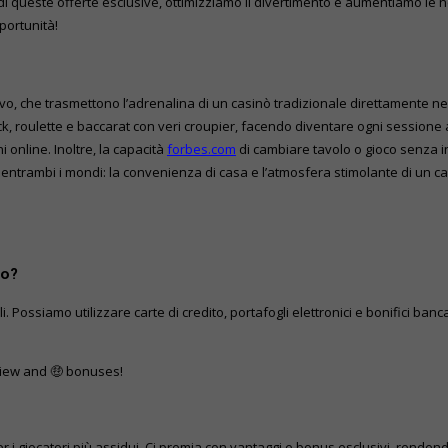
 queste offerte esclusive, ottimizziamo il divertimento e aumentiamo le nos
portunità!
vo, che trasmettono l’adrenalina di un casinò tradizionale direttamente nel 
ck, roulette e baccarat con veri croupier, facendo diventare ogni sessione au
online. Inoltre, la capacità
forbes.com
di cambiare tavolo o gioco senza i
di entrambi i mondi: la convenienza di casa e l’atmosfera stimolante di un
no?
ossiamo utilizzare carte di credito, portafogli elettronici e bonifici banca
i giocatori più assidui. Ci premia con vantaggi e bonus esclusivi, renden