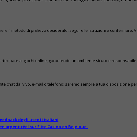
iere il metodo di prelievo desiderato, seguire le istruzioni e confermare. Ve
er partecipare ai giochi online, garantendo un ambiente sicuro e responsabil
tramite chat dal vivo, e-mail o telefono: saremo sempre a tua disposizione 
eedback degli utenti italiani
 argent réel sur Elite Casino en Belgique.