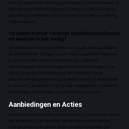
Druk op ‘Registreren’ en volg de instructies. Je bent minimaal 18
jaar zijn en in Nederland wonen. Je account is pas volledig na
een correcte verificatie van je identiteit. Dat is een verplichting
volgens de wet.
Op welke manier verloopt identiteitsverificatie
en waarom is het nodig?
Identiteitscontrole is noodzakelijk om fraude, witwaspraktijken
en gokken onder 18 tegen te gaan. Na je registratie vragen we
je om afschriften van je identiteitsbewijs, zoals een
identiteitskaart of autorijbewijs, en een actueel bewijs van je
adres, zoals een bankverklaring. We verwerken deze
documenten beschermd en gecodeerd. Vanaf het moment dat
je account is geverifieerd, kun je alle mogelijkheden gebruiken,
met inbegrip van het laten uitkeren van opbrengsten.
Aanbiedingen en Acties
Iedere bonus hebben bonusvoorwaarden. Dat impliceert dat je
het actiebedrag een specifiek aantal keer moet omspelen
voordat je het kunt cashen. Deze condities verschillen per