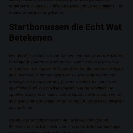
ondersteund voelt. Bij Rollflame Casino ben je nooit alleen. Het
team is er om je te begeleiden.
Startbonussen die Echt Wat
Betekenen
Een degelijk onthaal is meer dan een eenmalige actie. Het is het
fundament. Daardoor geeft ons welkomstpakket je de ruimte
om het casino ontspannen te bekijken, zonder meteen je eigen
geld helemaal te moeten gebruiken. Gewoonlijk krijg je een
toeslag op je eerste storting, plus een reeks free spins voor
specifieke slots. We zijn transparant over de condities. De
speelvereisten, maximale inzetten tijdens het vrijspelen en de
geldigheid van bonusgeld en spins melden we altijd duidelijk en
op voorhand.
De leuke promoties eindigen niet na je welkomstbonus.
Rollflame Casino blijft verfrissen met periodieke aanbiedingen,
reload bonussen, cashback-acties en een