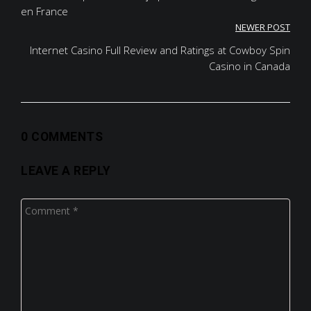
navigation
en France
NEWER POST
Internet Casino Full Review and Ratings at Cowboy Spin
Casino in Canada
0 COMMENTS
LEAVE A REPLY