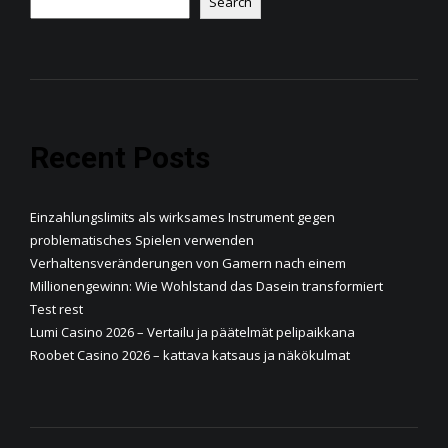
Search
Recent Posts
Einzahlungslimits als wirksames Instrument gegen
problematisches Spielen verwenden
Verhaltensveränderungen von Gamern nach einem
Millionengewinn: Wie Wohlstand das Dasein transformiert
Test rest
Lumi Casino 2026 – Vertailu ja päätelmät pelipaikkana
Roobet Casino 2026 – kattava katsaus ja näkökulmat