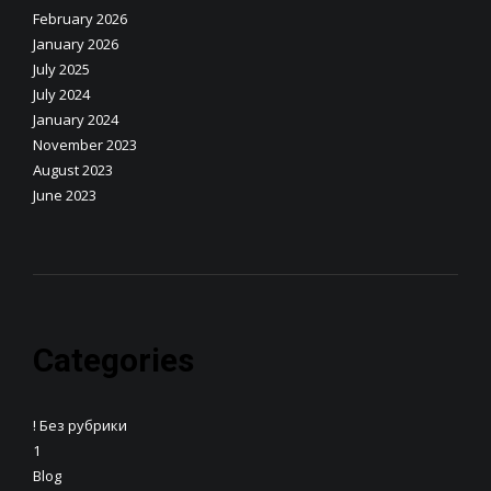
February 2026
January 2026
July 2025
July 2024
January 2024
November 2023
August 2023
June 2023
Categories
! Без рубрики
1
Blog