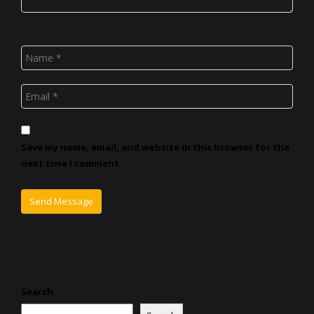
Save my name, email, and website in this browser for the
next time I comment.
Search