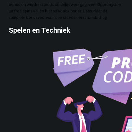
bonus en worden steeds duidelijk weergegeven. Opbrengsten
uit free spins vallen hier vaak ook onder. Bestudeer de
complete bonusvoorwaarden steeds eerst aandachtig.
Spelen en Techniek