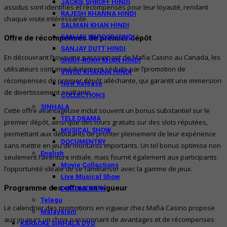
JACKIE SHROFF HINDI
assidus sont identifiés et récompensés pour leur loyauté, rendant
RAJESH KHANNA HINDI
chaque visite intéressante.
SALMAN KHAN HINDI
SANJAY KAPOOR HINDI
Offre de récompenses de premier dépôt
SANJAY DUTT HINDI
En découvrant l’royaume passionnant de Mafia Casino au Canada, les
SHAH-RUKH KHAN HINDI
utilisateurs sont immédiatement séduits par l’promotion de
VINOD KHANNA HINDI
récompenses de premier dépôt alléchante, qui garantit une immersion
New Release
de divertissement exaltante.
COLLECTIONS
SINHALA
Cette offre avantageuse inclut souvent un bonus substantiel sur le
TELE DRAMA
premier dépôt, ainsi que des tours gratuits sur des slots réputées,
MUSICAL SHOW
permettant aux débutants de profiter pleinement de leur expérience
DOCUMENTRY
sans mettre en jeu de montants importants. Un tel bonus optimise non
English
seulement l’aventure initiale, mais fournit également aux participants
Movie Collections
l’opportunité idéale de se familiariser avec la gamme de jeux.
Live Musical Show
Programme des offres en vigueur
DOCUMENTRY
Telegu
Le calendrier des promotions en vigueur chez Mafia Casino propose
Malayalam
aux joueurs un choix passionnant de avantages et de récompenses
KARAOKE SINHALA DVD