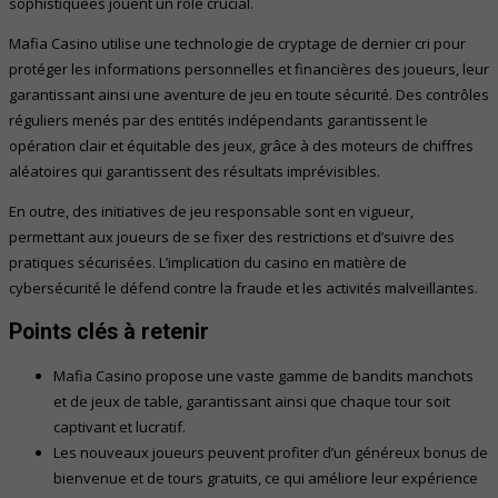
sophistiquées jouent un rôle crucial.
Mafia Casino utilise une technologie de cryptage de dernier cri pour
protéger les informations personnelles et financières des joueurs, leur
garantissant ainsi une aventure de jeu en toute sécurité. Des contrôles
réguliers menés par des entités indépendants garantissent le
opération clair et équitable des jeux, grâce à des moteurs de chiffres
aléatoires qui garantissent des résultats imprévisibles.
En outre, des initiatives de jeu responsable sont en vigueur,
permettant aux joueurs de se fixer des restrictions et d’suivre des
pratiques sécurisées. L’implication du casino en matière de
cybersécurité le défend contre la fraude et les activités malveillantes.
Points clés à retenir
Mafia Casino propose une vaste gamme de bandits manchots
et de jeux de table, garantissant ainsi que chaque tour soit
captivant et lucratif.
Les nouveaux joueurs peuvent profiter d’un généreux bonus de
bienvenue et de tours gratuits, ce qui améliore leur expérience