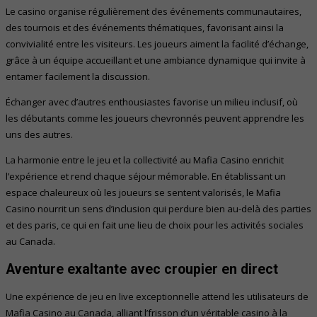
Le casino organise régulièrement des événements communautaires,
des tournois et des événements thématiques, favorisant ainsi la
convivialité entre les visiteurs. Les joueurs aiment la facilité d’échange,
grâce à un équipe accueillant et une ambiance dynamique qui invite à
entamer facilement la discussion.
Échanger avec d’autres enthousiastes favorise un milieu inclusif, où
les débutants comme les joueurs chevronnés peuvent apprendre les
uns des autres.
La harmonie entre le jeu et la collectivité au Mafia Casino enrichit
l’expérience et rend chaque séjour mémorable. En établissant un
espace chaleureux où les joueurs se sentent valorisés, le Mafia
Casino nourrit un sens d’inclusion qui perdure bien au-delà des parties
et des paris, ce qui en fait une lieu de choix pour les activités sociales
au Canada.
Aventure exaltante avec croupier en direct
Une expérience de jeu en live exceptionnelle attend les utilisateurs de
Mafia Casino au Canada, alliant l’frisson d’un véritable casino à la