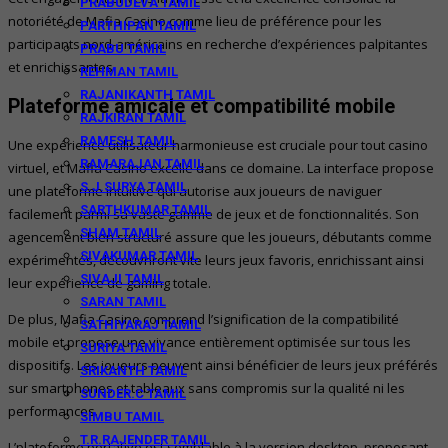
PRABUDEVA TAMIL
notoriété de Mafia Casino comme lieu de préférence pour les
PARTHIPAN TAMIL
participants nord-américains en recherche d’expériences palpitantes
PRABU TAMIL
et enrichissantes.
REHMAN TAMIL
RAJANIKANTH TAMIL
Plateforme amicale et compatibilité mobile
RAJKIRAN TAMIL
RAMESH TAMIL
Une expérience utilisateur harmonieuse est cruciale pour tout casino
RAMARAJAN TAMIL
virtuel, et Mafia Casino excelle dans ce domaine. La interface propose
S.J.SURYA TAMIL
une plateforme intuitive qui autorise aux joueurs de naviguer
SARTHKUMAR TAMIL
facilement parmi sa vaste gamme de jeux et de fonctionnalités. Son
SHAM TAMIL
agencement bien structuré assure que les joueurs, débutants comme
SIVAKUMAR TAMIL
expérimentés, découvriront vite leurs jeux favoris, enrichissant ainsi
SIVAJI TAMIL
leur expérience de gaming totale.
SARAN TAMIL
De plus, Mafia Casino comprend l’signification de la compatibilité
SATHIYARAJ TAMIL
mobile et propose une vivance entièrement optimisée sur tous les
SURIYA TAMIL
dispositifs. Les joueurs peuvent ainsi bénéficier de leurs jeux préférés
SRIKANTH TAMIL
sur smartphones et tableaux sans compromis sur la qualité ni les
SUNDER.C TAMIL
performances.
SIMBU TAMIL
T.R.RAJENDER TAMIL
L’plateforme portative est semblable à la version desktop, proposant