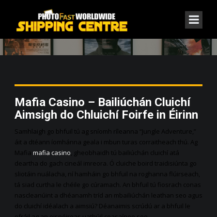
THE BLOG SINGLE
Mafia Casino – Bailiúchán Cluichí
Aimsigh do Chluichí Foirfe in Éirinn
Samhlaigh go bhfuil tú ag sníomh ríleanna “Jungle Adventure,”
áit a dtéann íomhánna geala i mbun turas corraitheach thú. Ag
Mafia
mafia casino
, gheobhaidh tú bailiúchán cluichí atá
deartha do gach cineál imreora. Ó cluiche boird traidisiúnta go
sliotáin nuálacha, ní hamháin go bhfuil na roghanna flúirseach,
tá siad curtha le chéile go cúramach. An bhfuil tú fiosrach conas
nascleanúint a dhéanamh tríd an mbailiúchán leathan seo agus
do cluichí idéalach a aimsiú? Déanaimis scrúdú ar a bhfuil le
ofráil ag an eispéireas uathúil ceasaíneo seo.