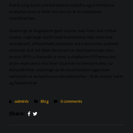
d’aird. Lorg cluichí a bhfuil téamaí iontacha agus íomhánna
nuálacha iontu; is féidir leo seo cur le do eispéireas
cearrbhachais.
Smaoinigh ar éagsúlacht gach cluiche; más fearr leat torthaí
seasta, roghnaigh cluichí íseal-luaineachta. Más mian leat
dúshlánach, d’fhéadfadh imeachtaí ard-luaineachta a bheith
oiriúnach duit. Ná déan dearmad na rátaí tuairisceáin don
imreoir (RTP) a sheiceáil; is minic a chiallaíonn RTPanna níos
airde seansanna níos fearr buachan le himeacht ama. Sa
deireadh thiar, muinínigh as do chuid intuition agus bain
taitneamh as an bpróiseas taiscéalaíochta – tá do cluiche foirfe
ag fanacht leat!
admlnlx
Blog
0 comments
Share: