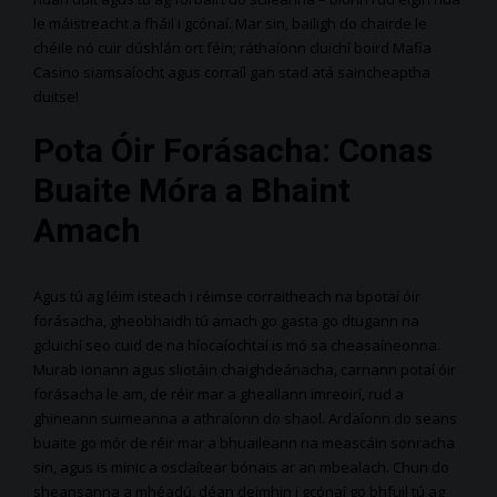
le máistreacht a fháil i gcónaí. Mar sin, bailigh do chairde le
chéile nó cuir dúshlán ort féin; ráthaíonn cluichí boird Mafia
Casino siamsaíocht agus corraíl gan stad atá saincheaptha
duitse!
Pota Óir Forásacha: Conas
Buaite Móra a Bhaint
Amach
Agus tú ag léim isteach i réimse corraitheach na bpotaí óir
forásacha, gheobhaidh tú amach go gasta go dtugann na
gcluichí seo cuid de na híocaíochtaí is mó sa cheasaíneonna.
Murab ionann agus sliotáin chaighdeánacha, carnann potaí óir
forásacha le am, de réir mar a gheallann imreoirí, rud a
ghineann suimeanna a athraíonn do shaol. Ardaíonn do seans
buaite go mór de réir mar a bhuaileann na meascáin sonracha
sin, agus is minic a osclaítear bónais ar an mbealach. Chun do
sheansanna a mhéadú, déan deimhin i gcónaí go bhfuil tú ag