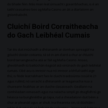
do bhaile féin. Más mian leat úrnuacht i gcearrbhachas, is é an
taithí ceasaíneo beo ag Mafia Casino an áit a dtarlaíonn an
gníomhaíocht.
Cluichí Boird Corraitheacha
do Gach Leibhéal Cumais
Tar éis duit iniúchadh a dhéanamh ar domhan spreagúil na
gcluichí sliotán coitianta, tá sé in am d’aird a chur ar chluichí
boird tarraingteacha atá ar fáil ag Mafia Casino. Anseo,
gheobhaidh tú bailiúchán éagsúil atá oiriúnach do gach leibhéal
cumais. Cibé acu is imreoir nua nó imreoir a bhfuil taithí aige
thú, is féidir leat tabhairt faoi le cluichí traidisiúnta cosúil le 21
agus ruíléid, nó iarracht a dhéanamh ar leaganacha nua a
chuireann feabhas ar an cluiche clasaiceach. Geallann na
comhéadain iomasach agus na rialacha simplí go dtuigfidh tú go
héasca na bunghnéithe go tapa, rud a cheadaíonn duit béim a
chur ar pleanáil agus ar shult. Ina theannta sin, tá dúshláin i
ndán duit agus tú ag forbairt do scileanna – bíonn rud éigin nua