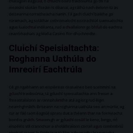
chatagóirí éagsúla, ó chluichí boird traidisiúnta go dtí na
meaisíní sliotán físeáin is déanaí, ag ráthú nach éiríonn tú as
deiseanna corraitheacha riamh. Tá gach cluichí bailithe go
cúramach, ag soláthar cothromaíocht eisceachtúil siamsaíochta
agus luaíochtaí indéanta, rud a chiallaíonn go bhfuil do eachtra
cearrbhachais ag Mafia Casino fíor-dhochreidte.
Cluichí Speisialtachta:
Roghanna Uathúla do
Imreoirí Eachtrúla
Cé go ngabhann an eispéireas ceasaíneo beo sceitimíní na
gcluichí traidisiúnta, tá gcluichí speisialtachta ann freisin a
fhreastalaíonn ar rannpháirtithe atá ag lorg rud éigin
neamhghnách. Briseann na roghanna uathúla seo an múnla, ag
cur ar fáil raon éagsúil spraoi duit a théann thar na foirmeacha
boird is gnách. Smaoinigh ar gcluichí cosúil le keno, bingo, nó
eispéiris stíl crannchuir a sholáthraíonn corraíl agus comhoibriú
phobail araon. Is féidir leat tú féin a thumadh i leaganacha