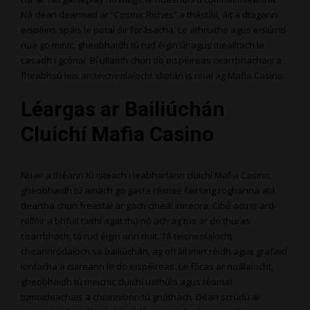
Ná déan dearmad ar “Cosmic Riches” a thástáil, áit a dtagann
eispéiris spáis le potaí óir forásacha. Le athruithe agus eisiúintí
nua go minic, gheobhaidh tú rud éigin úr agus mealltach le
casadh i gcónaí. Bí ullamh chun do eispéireas cearrbhachais a
fheabhsú leis an teicneolaíocht sliotán is nuaí ag Mafia Casino.
Léargas ar Bailiúchán
Cluichí Mafia Casino
Nuair a théann tú isteach i leabharlann cluichí Mafia Casino,
gheobhaidh tú amach go gasta réimse fairsing roghanna atá
deartha chun freastal ar gach cineál imreora. Cibé acu is ard-
rollóir a bhfuil taithí agat thú nó ach ag tús ar do thuras
cearrbhach, tá rud éigin ann duit. Tá teicneolaíocht
cheannródaíoch sa bailiúchán, ag ofráil imirt réidh agus grafaicí
iontacha a cuireann le do eispéireas. Le fócas ar nuálaíocht,
gheobhaidh tú meicnic cluichí uathúla agus téamaí
tumoideachais a choinníonn tú gnóthach. Déan scrúdú ar