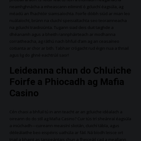
neamhghnácha a mheascann eilimintí ó gcluichí éagsúla, ag
méadú an fhachtóir siamsaíochta. Foirfe dóibh siúd ar mian leo
nuálaíocht, brúnn na cluichí speisialtachta seo teorainneacha
na gcluichí traidisiúnta. Tugann siad deis duit taighde a
dhéanamh agus a bheith rannpháirteach ar modhanna
corraitheacha, ag ráthú nach bhfuil d’am ag an ceasaíneo
coitianta ar chor ar bith. Tabhair crógacht rud éigin nua a thriail
agus lig do ghné eachtrúil saor!
Leideanna chun do Chluiche
Foirfe a Phiocadh ag Mafia
Casino
Cén chaoi a bhfuil tú in ann teacht ar an gcluiche idéalach a
oireann do do stíl ag Mafia Casino? Cuir tús trí sheánraí éagsúla
a iniúchadh—cuireann meaisíní sliotán, cluichí tábla, agus
déileálaithe beo eispéiris uathúla ar fáil. Ná bíodh leisce ort
triail a bhaint as taispeántais chun a fheiceáil cad a meallann