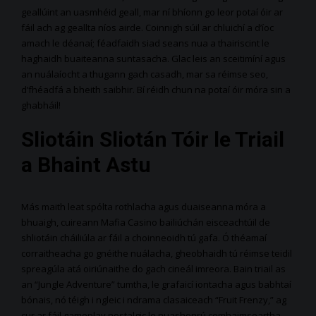
geallúint an uasmhéid geall, mar ní bhíonn go leor potaí óir ar
fáil ach ag geallta níos airde. Coinnigh súil ar chluichí a d’íoc
amach le déanaí; féadfaidh siad seans nua a thairiscint le
haghaidh buaiteanna suntasacha. Glac leis an sceitimíní agus
an nuálaíocht a thugann gach casadh, mar sa réimse seo,
d’fhéadfá a bheith saibhir. Bí réidh chun na potaí óir móra sin a
ghabháil!
Sliotáin Sliotán Tóir le Triail
a Bhaint Astu
Más maith leat spólta rothlacha agus duaiseanna móra a
bhuaigh, cuireann Mafia Casino bailiúchán eisceachtúil de
shliotáin cháiliúla ar fáil a choinneoidh tú gafa. Ó théamaí
corraitheacha go gnéithe nuálacha, gheobhaidh tú réimse teidil
spreagúla atá oiriúnaithe do gach cineál imreora. Bain triail as
an “Jungle Adventure” tumtha, le grafaicí iontacha agus babhtaí
bónais, nó téigh i ngleic i ndrama clasaiceach “Fruit Frenzy,” ag
cur ar fáil gameplay nostalgic le nuashonrú comhaimseartha.