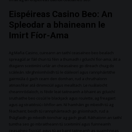
Eispéireas Casino Beo: An
Spleodar a bhaineann le
Imirt Fíor-Ama
Ag Mafia Casino, cuireann an taithí ceasaíneo beo bealach
spreagúil ar fáil chun tú féin a thumadh i gcluichí fíor-ama, áit a
dtagann sceitimíní urlár an cheasaíneo go díreach chuig do
scáileán. Idirghníomhóidh tú le dáileoirí agus rannpháirtithe
gairmiúla ó gach cearn den domhan, rud a chruthaíonn
atmaisféar atá dinimiciúil agus mealltach. Le nuálaíocht
cheannródaíoch, is féidir leat taitneamh a bhaint as gcluichí
sruthaithe beo cosúil le blackjack agus roulette, ag freagairt
agus ag straitéisiú i bhfíor-am. Ní hamháin go mbeidh tú ag
féachaint; beidh tú rannpháirteach go gníomhach, rud a
fhágfaidh go mbeidh tionchar ag gach geall. Ráthaíonn an taithí
tumtha seo go mbraitheann tú sceitimíní agus fuinneamh
ceasaíneo fisiciúil, agus tú ag baint taitneamh as suaimhneas