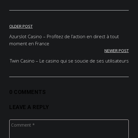
Post
OLDER POST
Azurslot Casino – Profitez de l’action en direct à tout
navigation
moment en France
NEWER POST
Twin Casino – Le casino qui se soucie de ses utilisateurs
0 COMMENTS
LEAVE A REPLY