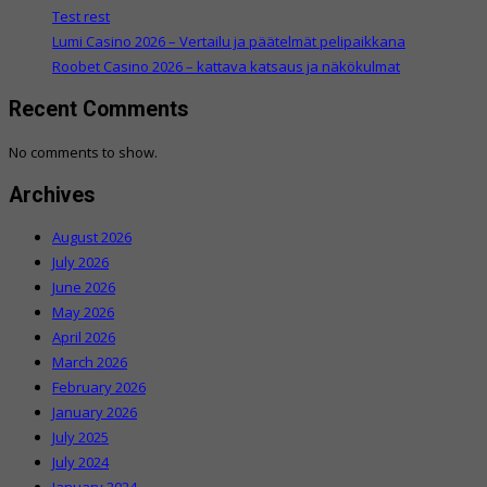
Test rest
Lumi Casino 2026 – Vertailu ja päätelmät pelipaikkana
Roobet Casino 2026 – kattava katsaus ja näkökulmat
Recent Comments
No comments to show.
Archives
August 2026
July 2026
June 2026
May 2026
April 2026
March 2026
February 2026
January 2026
July 2025
July 2024
January 2024