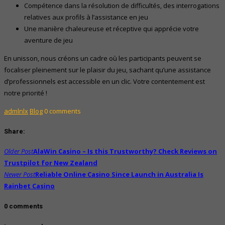
Compétence dans la résolution de difficultés, des interrogations
relatives aux profils à l’assistance en jeu
Une manière chaleureuse et réceptive qui apprécie votre
aventure de jeu
En unisson, nous créons un cadre où les participants peuvent se
focaliser pleinement sur le plaisir du jeu, sachant qu’une assistance
d’professionnels est accessible en un clic. Votre contentement est
notre priorité !
admlnlx
Blog
0 comments
Share:
Post
Older Post
AlaWin Casino – Is this Trustworthy? Check Reviews on
navigation
Trustpilot for New Zealand
Newer Post
Reliable Online Casino Since Launch in Australia Is
Rainbet Casino
0 comments