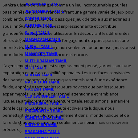
JEYAM RAVI TAMIL
Sankra Casino se distingue comme un lieu incontournable pour les
JEYSHANKAR TAMIL
passionnés de jeux en France, offrant une gamme variée de jeux pour
KARTHI TAMIL
combler tous les goûts. Des classiques jeux de table aux machines à
KARTHIK TAMIL
sous innovantes, la variété est impressionnante et contribue
Kamal TAMIL
grandement à l’expérience utilisateur. En découvrant les différentes
MADHAVAN TAMIL
offres de jeux, on constate que l’engagement du participant est une
MURALI TAMIL
priorité : chaque jeu est conçu non seulement pour amuser, mais aussi
MAMOOTY TAMIL
pour donner envie de jouer encore et encore.
MUTHURAMAN TAMIL
L’agencement du casino est soigneusement pensé, garantissant une
MGR TAMIL
exploration et une accessibilité optimales. Les interfaces conviviales
MOHAN TAMIL
des bandits manchots électroniques contribuent à une expérience
NAGARJUN TAMIL
fluide, appréciée tant par les joueurs novices que par les joueurs
NAGESH TAMIL
expérimentés. De plus, le personnel attentionné et l’ambiance
OLD EVERGREEN TAMIL
luxueuse améliorent notre aventure totale. Nous aimons la manière
PRAGASRAJ TAMIL
dont le casino Sankra allie beauté et diversité ludique, nous
PRASHANTH TAMIL
permettant de nous plonger pleinement dans l’monde ludique et de
PANDIYA RAJ TAMIL
faire de chaque passage non seulement un loisir, mais un souvenir
PRITHVIRI TAMIL
précieux.
PRASANNA TAMIL