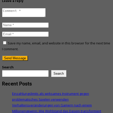
Leave a reply
Save my name, email, and website in this browser for the next time
I comment.
Search
Search
Recent Posts
Einzahlungslimits als wirksames Instrument gegen
problematisches Spielen verwenden
Verhaltensveränderungen von Gamern nach einem
Millionengewinn: Wie Wohlstand das Dasein transformiert