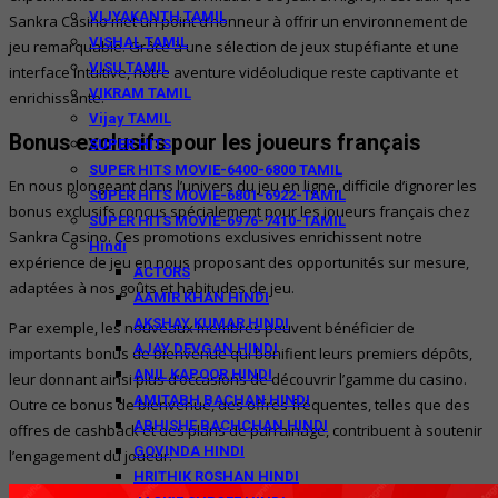
VIJYAKANTH TAMIL
Sankra Casino met un point d’honneur à offrir un environnement de
VISHAL TAMIL
jeu remarquable. Grâce à une sélection de jeux stupéfiante et une
VISU TAMIL
interface intuitive, notre aventure vidéoludique reste captivante et
VIKRAM TAMIL
enrichissante.
Vijay TAMIL
Bonus exclusifs pour les joueurs français
SUPER HITS
SUPER HITS MOVIE-6400-6800 TAMIL
En nous plongeant dans l’univers du jeu en ligne, difficile d’ignorer les
SUPER HITS MOVIE-6801-6922-TAMIL
bonus exclusifs conçus spécialement pour les joueurs français chez
SUPER HITS MOVIE-6976-7410-TAMIL
Sankra Casino. Ces promotions exclusives enrichissent notre
Hindi
expérience de jeu en nous proposant des opportunités sur mesure,
ACTORS
adaptées à nos goûts et habitudes de jeu.
AAMIR KHAN HINDI
AKSHAY KUMAR HINDI
Par exemple, les nouveaux membres peuvent bénéficier de
AJAY DEVGAN HINDI
importants bonus de bienvenue qui bonifient leurs premiers dépôts,
ANIL KAPOOR HINDI
leur donnant ainsi plus d’occasions de découvrir l’gamme du casino.
AMITABH BACHAN HINDI
Outre ce bonus de bienvenue, des offres fréquentes, telles que des
ABHISHE BACHCHAN HINDI
offres de cashback et des plans de parrainage, contribuent à soutenir
GOVINDA HINDI
l’engagement du joueur.
HRITHIK ROSHAN HINDI