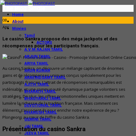
The Blog Single
Home
08
About
Apr
Movies
Tamil
Le casino Sankra propose des méga jackpots et des
ACTORS
récompenses pour les participants français.
A.V.M.RAJAN TAMIL
ARJUN TAMIL
ARIYA TAMIL
Au casino Sankra, on découvre un mélange captivant de énormes
ARUN KUMAR
gains et de récompenses uniques conçus spécialement pour les
ARAVINDSAMY TAMIL
participants français. L’attrait de récompenses remarquables est
AJITH TAMIL
indéniable, et une communauté dynamique partage volontiers ses
BHARATH TAMIL
stratégies. De plus, les offres promotionnelles uniques mettent en
BHAGYARAJ TAMIL
lumière la richesse de la tradition française. Mais comment ces
DEVOTIONAL TAMIL
éléments s’associent-ils pour enrichir notre expérience de jeu ?
DHANUSH TAMIL
Plongeons au cœur de l’offre du casino Sankra.
GEMINI TAMIL
JAI TAMIL
Présentation du casino Sankra
JEEVA TAMIL