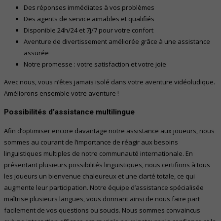
Des réponses immédiates à vos problèmes
Des agents de service aimables et qualifiés
Disponible 24h/24 et 7j/7 pour votre confort
Aventure de divertissement améliorée grâce à une assistance
assurée
Notre promesse : votre satisfaction et votre joie
Avec nous, vous n’êtes jamais isolé dans votre aventure vidéoludique.
Améliorons ensemble votre aventure !
Possibilités d’assistance multilingue
Afin d’optimiser encore davantage notre assistance aux joueurs, nous
sommes au courant de l’importance de réagir aux besoins
linguistiques multiples de notre communauté internationale. En
présentant plusieurs possibilités linguistiques, nous certifions à tous
les joueurs un bienvenue chaleureux et une clarté totale, ce qui
augmente leur participation. Notre équipe d’assistance spécialisée
maîtrise plusieurs langues, vous donnant ainsi de nous faire part
facilement de vos questions ou soucis. Nous sommes convaincus