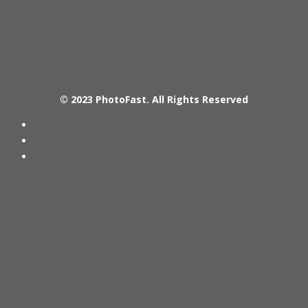
© 2023
PhotoFast
. All Rights Reserved