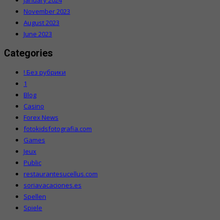
November 2023
August 2023
June 2023
Categories
! Без рубрики
1
Blog
Casino
Forex News
fotokidsfotografia.com
Games
Jeux
Public
restaurantesucellus.com
soriavacaciones.es
Spellen
Spiele