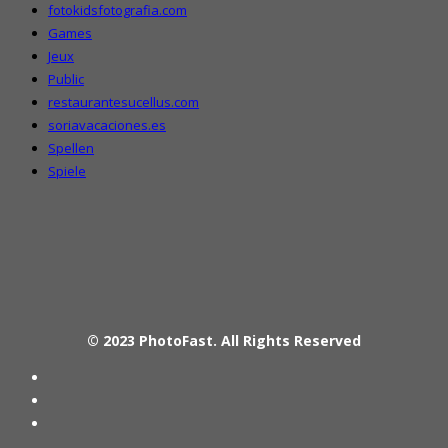
fotokidsfotografia.com
Games
Jeux
Public
restaurantesucellus.com
soriavacaciones.es
Spellen
Spiele
© 2023
PhotoFast
. All Rights Reserved