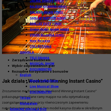
JACKIE SHROFF HINDI
RAJESH KHANNA HINDI
SALMAN KHAN HINDI
SANJAY KAPOOR HINDI
SANJAY DUTT HINDI
SHAH-RUKH KHAN HINDI
VINOD KHANNA HINDI
New Release
COLLECTIONS
SINHALA
TELE DRAMA
Zarządzanie budżetem
MUSICAL SHOW
Wybór odpowiednich gier
DOCUMENTRY
Rozsądne korzystanie z bonusów
English
Jak działa „Weekend Winning Instant Casino”
Movie Collections
Live Musical Show
Zrozumienie mechanizmów „Weekend Winning Instant Casino”
DOCUMENTRY
pokazuje przemyślane ramy mające na celu optymalizację
Telegu
zaangażowania graczy przy równoczesnym zapewnieniu
Malayalam
natychmiastowych nagród. Ten model kasyna działa w określonym
KARAOKE SINHALA DVD