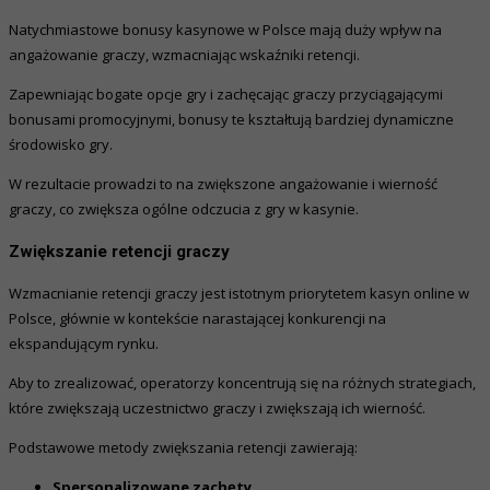
Natychmiastowe bonusy kasynowe w Polsce mają duży wpływ na
angażowanie graczy, wzmacniając wskaźniki retencji.
Zapewniając bogate opcje gry i zachęcając graczy przyciągającymi
bonusami promocyjnymi, bonusy te kształtują bardziej dynamiczne
środowisko gry.
W rezultacie prowadzi to na zwiększone angażowanie i wierność
graczy, co zwiększa ogólne odczucia z gry w kasynie.
Zwiększanie retencji graczy
Wzmacnianie retencji graczy jest istotnym priorytetem kasyn online w
Polsce, głównie w kontekście narastającej konkurencji na
ekspandującym rynku.
Aby to zrealizować, operatorzy koncentrują się na różnych strategiach,
które zwiększają uczestnictwo graczy i zwiększają ich wierność.
Podstawowe metody zwiększania retencji zawierają:
Spersonalizowane zachęty