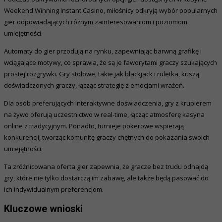
Weekend Winning Instant Casino, miłośnicy odkryją wybór popularnych
gier odpowiadających różnym zainteresowaniom i poziomom
umiejętności.
Automaty do gier przodują na rynku, zapewniając barwną grafikę i
wciągające motywy, co sprawia, że są je faworytami graczy szukających
prostej rozgrywki. Gry stołowe, takie jak blackjack i ruletka, kuszą
doświadczonych graczy, łącząc strategię z emocjami wrażeń.
Dla osób preferujących interaktywne doświadczenia, gry z krupierem
na żywo oferują uczestnictwo w real-time, łącząc atmosferę kasyna
online z tradycyjnym. Ponadto, turnieje pokerowe wspierają
konkurencji, tworząc komunitę graczy chętnych do pokazania swoich
umiejętności.
Ta zróżnicowana oferta gier zapewnia, że gracze bez trudu odnajdą
gry, które nie tylko dostarczą im zabawę, ale także będą pasować do
ich indywidualnym preferencjom.
Kluczowe wnioski