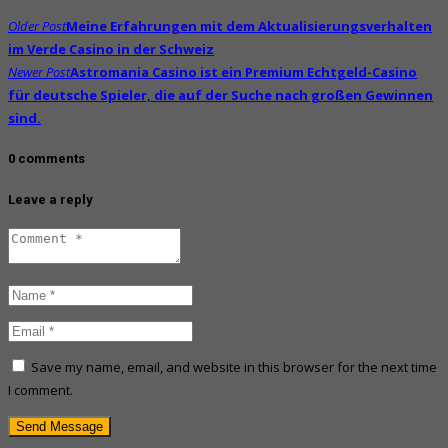
Post
Older Post
Meine Erfahrungen mit dem Aktualisierungsverhalten
navigation
im Verde Casino in der Schweiz
Newer Post
Astromania Casino ist ein Premium Echtgeld-Casino
für deutsche Spieler, die auf der Suche nach großen Gewinnen
sind.
0 comments
Leave a reply
Save my name, email, and website in this browser for the next time
I comment.