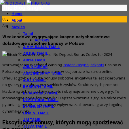
The Blog Single
Home
08
About
Apr
Movies
Tamil
Weekendowe wygrywające kasyno natychmiastowe
ACTORS
doładowuje sobotnie bonusy w Polsce
A.V.M.RAJAN TAMIL
ARJUN TAMIL
ARIYA TAMIL
Wprowadzenie Weekend Winning
instant kasyno jackpots
Casino w
ARUN KUMAR
Polsce oznacza znaczącą zmianę w krajobrazie hazardu online.
ARAVINDSAMY TAMIL
Oferując szybkie i duże bonusy sobotnie, inicjatywa ta jest skierowana
AJITH TAMIL
do graczy poszukujących szybkich zysków. Struktura tych promocji
BHARATH TAMIL
kładzie nacisk na godziny szczytu i obejmuje zmienne opcje gry. To
BHAGYARAJ TAMIL
innowacyjne podejście nie tylko ulepsza wrażenia z gry, ale także rodzi
DEVOTIONAL TAMIL
pytania o jego długoterminowy wpływ na zachowania graczy i ogólną
DHANUSH TAMIL
dynamikę rynku.
GEMINI TAMIL
JAI TAMIL
Ekscytujące bonusy, których mogą spodziewać
JEEVA TAMIL