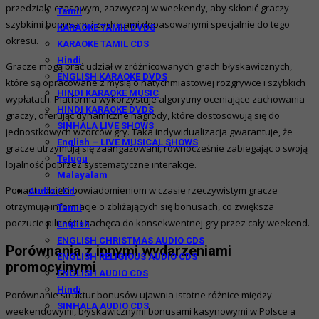
przedziale czasowym, zazwyczaj w weekendy, aby skłonić graczy
Tamil
szybkimi bonusami i zachętami dopasowanymi specjalnie do tego
KARAOKE TAMIL DVDS
okresu.
KARAOKE TAMIL CDS
Hindi
Gracze mogą brać udział w zróżnicowanych grach błyskawicznych,
ENGLISH KARAOKE DVDS
które są opracowane z myślą o natychmiastowej rozgrywce i szybkich
HINDI KARAOKE MUSIC
wypłatach. Platforma wykorzystuje algorytmy oceniające zachowania
HINDI KARAOKE DVDS
graczy, oferując dynamiczne nagrody, które dostosowują się do
SINHALA LIVE SHOWS
jednostkowych wzorców gry. Taka indywidualizacja gwarantuje, że
English – LIVE MUSICAL SHOWS
gracze utrzymują się zaangażowani, równocześnie zabiegając o swoją
Telugu
lojalność poprzez systematyczne interakcje.
Malayalam
Ponadto dzięki powiadomieniom w czasie rzeczywistym gracze
Audio / Cd
otrzymują informacje o zbliżających się bonusach, co zwiększa
Tamil
poczucie pilności i zachęca do konsekwentnej gry przez cały weekend.
English
ENGLISH CHRISTMAS AUDIO CDS
Porównania z innymi wydarzeniami
ENGLISH RELIGIOUS AUDIO CDS
promocyjnymi
ENGLISH AUDIO CDS
Hindi
Porównanie struktur bonusów ujawnia istotne różnice między
SINHALA AUDIO CDS
weekendowymi, błyskawicznymi bonusami kasynowymi w Polsce a