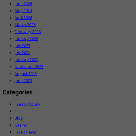
June 2026
May 2026
April 2026
March 2026
February 2026
January 2026
July 2025
July 2024
January 2024
November 2023
August 2023
June 2023
Categories
! Без рубрики
1
Blog
Casino
Forex News