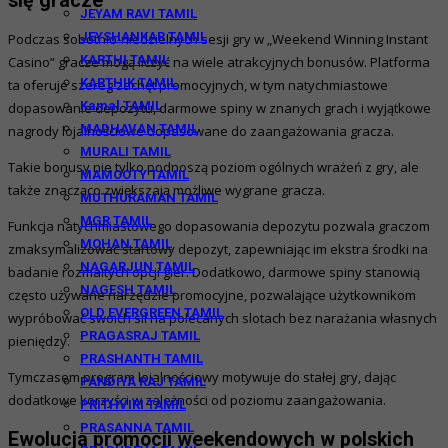
się gracze
JEYAM RAVI TAMIL
JEYSHANKAR TAMIL
Podczas sobotnio-niedzielnych sesji gry w „Weekend Winning Instant
KARTHI TAMIL
Casino” gracze mogą liczyć na wiele atrakcyjnych bonusów. Platforma
KARTHIK TAMIL
ta oferuje szereg zachęt promocyjnych, w tym natychmiastowe
Kamal TAMIL
dopasowanie depozytu, darmowe spiny w znanych grach i wyjątkowe
MADHAVAN TAMIL
nagrody lojalnościowe dopasowane do zaangażowania gracza.
MURALI TAMIL
Takie bonusy nie tylko podnoszą poziom ogólnych wrażeń z gry, ale
MAMOOTY TAMIL
także znacząco zwiększają możliwe wygrane gracza.
MUTHURAMAN TAMIL
MGR TAMIL
Funkcja natychmiastowego dopasowania depozytu pozwala graczom
MOHAN TAMIL
zmaksymalizować startowy depozyt, zapewniając im ekstra środki na
NAGARJUN TAMIL
badanie rozmaitych opcji gier. Dodatkowo, darmowe spiny stanowią
NAGESH TAMIL
często używane narzędzie promocyjne, pozwalające użytkownikom
OLD EVERGREEN TAMIL
wypróbować swoich sił na polecanych slotach bez narażania własnych
PRAGASRAJ TAMIL
pieniędzy.
PRASHANTH TAMIL
Tymczasem program lojalnościowy motywuje do stałej gry, dając
PANDIYA RAJ TAMIL
dodatkowe korzyści w zależności od poziomu zaangażowania.
PRITHVIRI TAMIL
PRASANNA TAMIL
Ewolucja promocji weekendowych w polskich