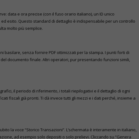
e: data e ora precise (con il fuso orario italiano), un ID unico
e ed esito. Questo standard di dettaglio è indispensabile per un controllo
ulta molto più semplice.
 basilare, senza fornire PDF ottimizzati per la stampa. I punti forti di
 del documento finale. Altri operatori, pur presentando funzioni simili,
ci, il periodo di riferimento, i totali riepilogativi e il dettaglio di ogni
i fiscali già pronti. Ti dà invece tutti gli mezzi e i dati perché, insieme a
bito la voce “Storico Transazioni”. L’schermata è interamente in italiano,
razione, ad esempio solo depositi o solo prelievi. Cliccando su “Genera