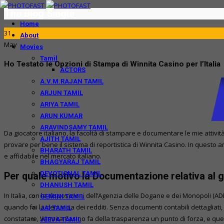
The Blog Single
Home
31
About
May
Movies
Tamil
Ho Testato le Opzioni di Stampa di Winnita Casino per l’Italia
ACTORS
A.V.M.RAJAN TAMIL
ARJUN TAMIL
ARIYA TAMIL
ARUN KUMAR
ARAVINDSAMY TAMIL
Da giocatore italiano, la facoltà di stampare e documentare le mie attivi
AJITH TAMIL
provare per bene il sistema di reportistica di Winnita Casino. In questo a
BHARATH TAMIL
e affidabile nel mercato italiano.
BHAGYARAJ TAMIL
DEVOTIONAL TAMIL
Per quale motivo la Documentazione relativa al gio
DHANUSH TAMIL
In Italia, con le disposizioni dell’Agenzia delle Dogane e dei Monopoli (A
GEMINI TAMIL
quando fai la denuncia dei redditi. Senza documenti contabili dettagliati, r
JAI TAMIL
constatare, Winnita Casino fa della trasparenza un punto di forza, e que
JEEVA TAMIL