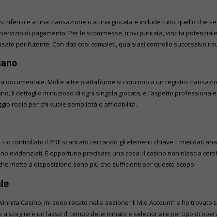
 riferisce a una transazione o a una giocata e include tutto quello che serv
el servizio di pagamento. Per le scommesse, trovi puntata, vincita potenzial
sato per l’utente. Con dati così completi, qualsiasi controllo successivo ris
iano
a documentale. Molte altre piattaforme si riducono a un registro transazioni
no, il dettaglio minuzioso di ogni singola giocata, e l’aspetto professionale
io reale per chi vuole semplicità e affidabilità.
 controllato il PDF scaricato cercando gli elementi chiave: i miei dati anagrafi
 evidenziati. È opportuno precisare una cosa: il casino non rilascia certificat
i che mette a disposizione sono più che sufficienti per questo scopo.
le
nita Casino, mi sono recato nella sezione “Il Mio Account” e ho trovato su
to a scegliere un lasso di tempo determinato e selezionare per tipo di ope