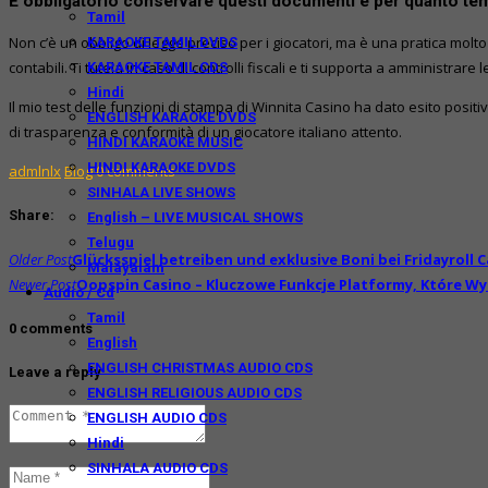
È obbligatorio conservare questi documenti e per quanto t
Tamil
Non c’è un obbligo di legge preciso per i giocatori, ma è una pratica mol
KARAOKE TAMIL DVDS
contabili. Ti tutela in caso di controlli fiscali e ti supporta a amministrare
KARAOKE TAMIL CDS
Hindi
Il mio test delle funzioni di stampa di Winnita Casino ha dato esito positi
ENGLISH KARAOKE DVDS
di trasparenza e conformità di un giocatore italiano attento.
HINDI KARAOKE MUSIC
HINDI KARAOKE DVDS
admlnlx
Blog
0 comments
SINHALA LIVE SHOWS
Share:
English – LIVE MUSICAL SHOWS
Telugu
Post
Older Post
Glücksspiel betreiben und exklusive Boni bei Fridayroll 
Malayalam
navigation
Newer Post
Oopspin Casino – Kluczowe Funkcje Platformy, Które Wyr
Audio / Cd
Tamil
0 comments
English
ENGLISH CHRISTMAS AUDIO CDS
Leave a reply
ENGLISH RELIGIOUS AUDIO CDS
ENGLISH AUDIO CDS
Hindi
SINHALA AUDIO CDS