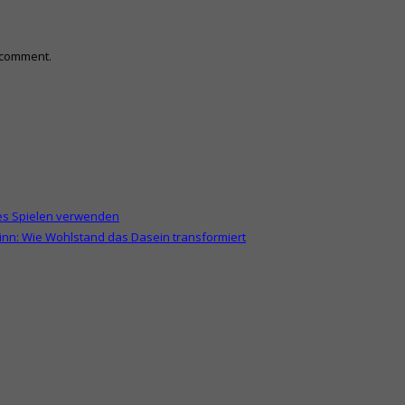
I comment.
hes Spielen verwenden
n: Wie Wohlstand das Dasein transformiert