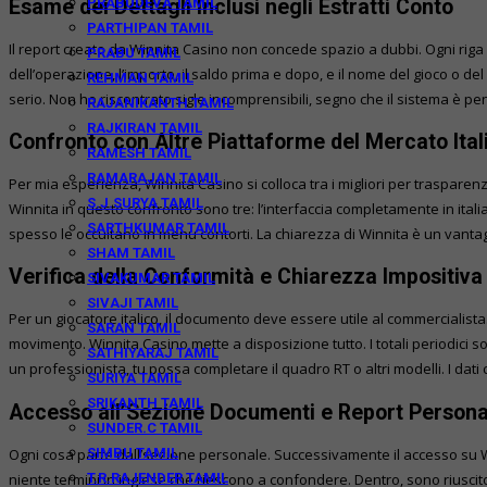
Esame dei Dettagli Inclusi negli Estratti Conto
PRABUDEVA TAMIL
PARTHIPAN TAMIL
Il report creato da Winnita Casino non concede spazio a dubbi. Ogni riga si
PRABU TAMIL
dell’operazione, l’importo, il saldo prima e dopo, e il nome del gioco o d
REHMAN TAMIL
serio. Non ho riscontrato sigle incomprensibili, segno che il sistema è pen
RAJANIKANTH TAMIL
RAJKIRAN TAMIL
Confronto con Altre Piattaforme del Mercato Ital
RAMESH TAMIL
RAMARAJAN TAMIL
Per mia esperienza, Winnita Casino si colloca tra i migliori per trasparenz
S.J.SURYA TAMIL
Winnita in questo confronto sono tre: l’interfaccia completamente in italia
SARTHKUMAR TAMIL
spesso le occultano in menu contorti. La chiarezza di Winnita è un vantagg
SHAM TAMIL
Verifica della Conformità e Chiarezza Impositiva
SIVAKUMAR TAMIL
SIVAJI TAMIL
Per un giocatore italico, il documento deve essere utile al commercialista. Ho
SARAN TAMIL
movimento. Winnita Casino mette a disposizione tutto. I totali periodici sono
SATHIYARAJ TAMIL
un professionista, tu possa completare il quadro RT o altri modelli. I dat
SURIYA TAMIL
SRIKANTH TAMIL
Accesso all’Sezione Documenti e Report Persona
SUNDER.C TAMIL
Ogni cosa parte dall’sezione personale. Successivamente il accesso su Win
SIMBU TAMIL
niente termini in inglese che riescono a confondere. Dentro, sono riusci
T.R.RAJENDER TAMIL