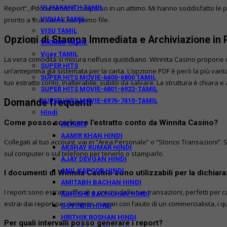
Report”, il documento è comparso in un attimo. Mi hanno soddisfatto le pi
VIJYAKANTH TAMIL
pronto a scaricare il mio primo file.
VISHAL TAMIL
VISU TAMIL
Opzioni di Stampa Immediata e Archiviazione in
VIKRAM TAMIL
Vijay TAMIL
La vera comodità si misura nell’uso quotidiano. Winnita Casino propone 
SUPER HITS
un’anteprima già sistemata per la carta. L’opzione PDF è però la più vantagg
SUPER HITS MOVIE-6400-6800 TAMIL
tuo estratto conto, inalterabile, subito da salvare. La struttura è chiara
SUPER HITS MOVIE-6801-6922-TAMIL
SUPER HITS MOVIE-6976-7410-TAMIL
Domande frequenti
Hindi
Come posso scaricare l’estratto conto da Winnita Casino?
ACTORS
AAMIR KHAN HINDI
Collegati al tuo account, vai in “Area Personale” o “Storico Transazioni”. Sc
AKSHAY KUMAR HINDI
sul computer o sul telefono per tenerlo o stamparlo.
AJAY DEVGAN HINDI
ANIL KAPOOR HINDI
I documenti di Winnita Casino sono utilizzabili per la dichiara
AMITABH BACHAN HINDI
I report sono estratti ufficiali e precisi delle tue transazioni, perfetti pe
ABHISHE BACHCHAN HINDI
estrai dai report per riempire, magari con l’aiuto di un commercialista, i q
GOVINDA HINDI
HRITHIK ROSHAN HINDI
Per quali intervalli posso generare i report?