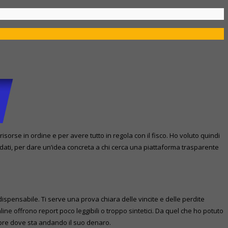
risorse in ordine e per avere tutto in regola con il fisco. Ho voluto quindi
i dati, per dare un’idea concreta a chi cerca una piattaforma trasparente
ispensabile. Ti serve una prova chiara delle vincite e delle perdite
nline offrono report poco leggibili o troppo sintetici. Da quel che ho potuto
mpre dove sta andando il suo denaro.